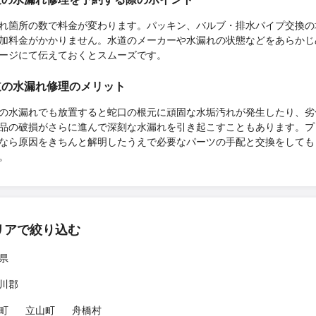
れ箇所の数で料金が変わります。パッキン、バルブ・排水パイプ交換の
加料金がかかりません。水道のメーカーや水漏れの状態などをあらかじ
ージにて伝えておくとスムーズです。
道の水漏れ修理のメリット
量の水漏れでも放置すると蛇口の根元に頑固な水垢汚れが発生したり、劣
品の破損がさらに進んで深刻な水漏れを引き起こすこともあります。プ
なら原因をきちんと解明したうえで必要なパーツの手配と交換をしても
。
リアで絞り込む
県
川郡
町
立山町
舟橋村