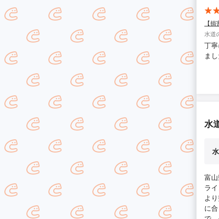
【損
水道
丁寧
まし
水
水
富山
ライ
より
に合
で、