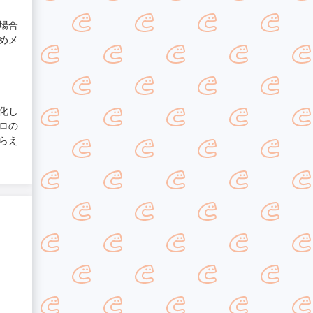
場合
めメ
化し
ロの
らえ