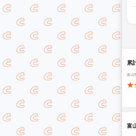
累
富山
富