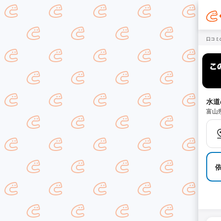
口コミ
水道
富山