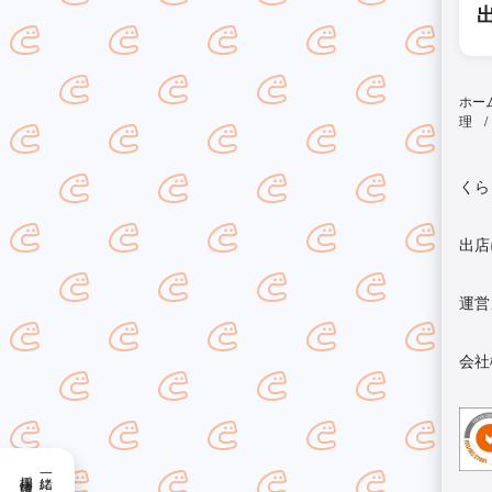
ホー
理
くら
出店
運営
会社