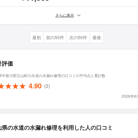
さらに表示
最初
前の50件
次の50件
最後
計評価
県中新川郡立山町の水道の水漏れ修理の口コミの平均点と累計数
4.90
(3)
2026年
山県の水道の水漏れ修理を利用した人の口コミ