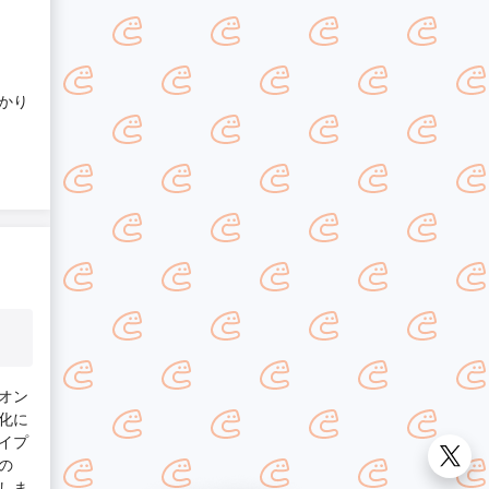
かり
オン
化に
イプ
の
しま