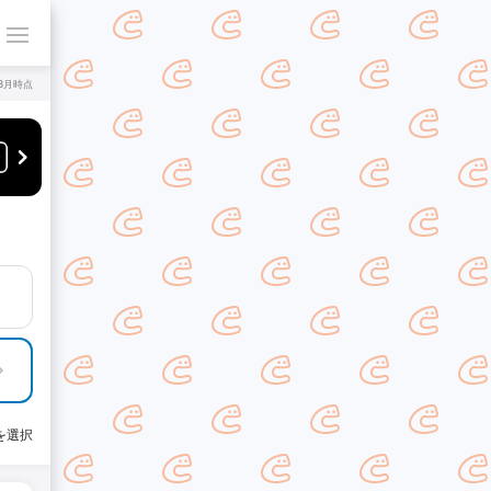
年8月時点
を選択