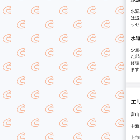
水漏
は追
ッセ
水
少
た部
修理
ます
エ
富山
中新
上市