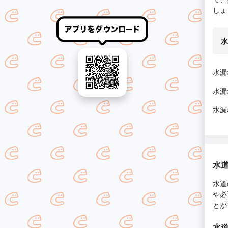
しょ
水
水漏
水漏
水漏
水
水道
や必
とが
水