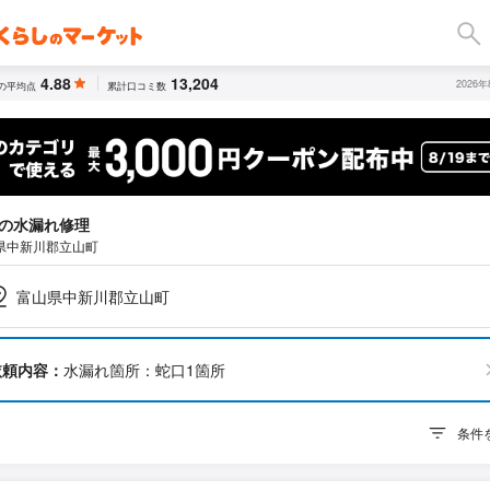
4.88
13,204
2026
の平均点
累計口コミ数
の水漏れ修理
県中新川郡立山町
富山県中新川郡立山町
依頼内容：
水漏れ箇所：蛇口1箇所
条件