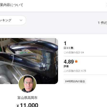
業内容について
1 件
1
口コミ数
この店舗の合計 24
4.89
評価
この店舗の合計 4.75
24時間以内の返信
富山県高岡市
11,000
¥