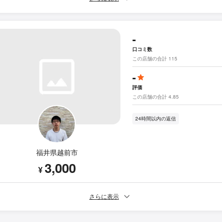
-
口コミ数
この店舗の合計 115
-
評価
この店舗の合計 4.85
24時間以内の返信
福井県越前市
3,000
¥
さらに表示