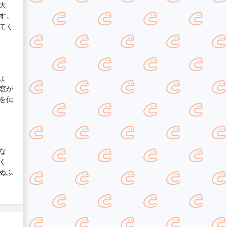
大
す。
てく
ょ
窓が
を伝
な
く
ぬふ