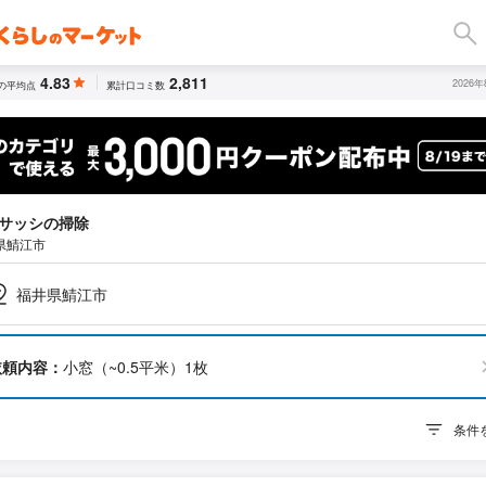
4.83
2,811
2026
の平均点
累計口コミ数
サッシの掃除
県鯖江市
福井県鯖江市
依頼内容：
小窓（~0.5平米）1枚
条件