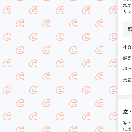
気が
サッ
窓
小窓
腰高
掃き
天窓
窓
窓・
に磨