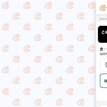
口コミ
窓・
福井