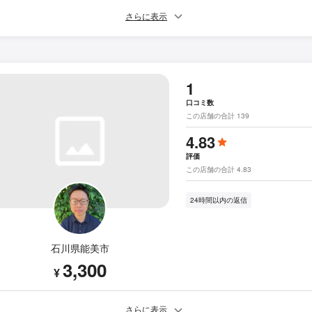
さらに表示
1
口コミ数
この店舗の合計 139
4.83
評価
この店舗の合計 4.83
24時間以内の返信
石川県能美市
3,300
¥
さらに表示