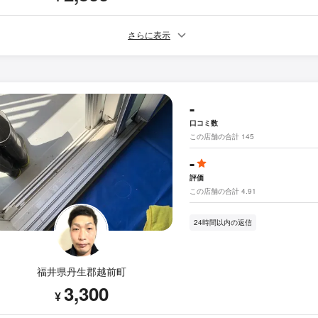
さらに表示
-
口コミ数
この店舗の合計 145
-
評価
この店舗の合計 4.91
24時間以内の返信
福井県丹生郡越前町
3,300
¥