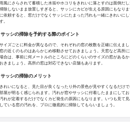
雨風にさらされて蓄積した水垢やホコリをきれいに落とすのは面倒だし
掃除しないまま放置しすぎると、サッシにカビが生える原因にもなりま
に依頼すると、窓だけでなくサッシにたまった汚れも一緒にきれいにし
す。
・サッシの掃除を予約する際のポイント
サイズごとに料金が異なるので、それぞれの窓の枚数を正確に伝えまし
窓の近くのものはあらかじめ移動させておきましょう。天窓など高所に
場合は、事前に何メートルのところにどのくらいのサイズの窓があるか
おきましょう。高所の窓は対応できない店舗もあります。
・サッシの掃除のメリット
きれいになると、見た目が良くなったり外の景色が見やすくなるだけで
部屋が明るく感じられます。汚れが窓やサッシに付着したままにしてお
汚れが定着するだけでなくカビ発生の原因にもなります。いつも見て見
している窓の汚れを、プロに徹底的に掃除してもらいましょう。