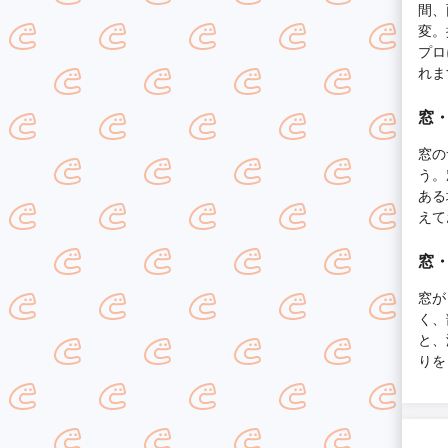
間、
変。
プロ
れま
窓
窓の
う。
ある
えて
窓
窓が
く、
と、
りを