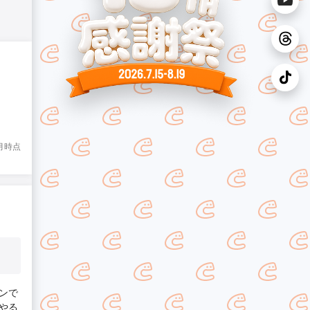
8月時点
ンで
やる