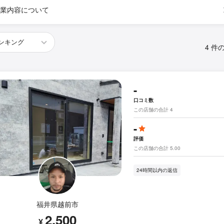
業内容について
4 件
-
口コミ数
この店舗の合計 4
-
評価
この店舗の合計 5.00
24時間以内の返信
福井県越前市
2,500
¥