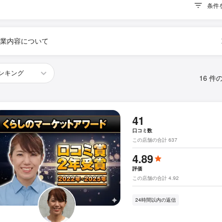
条件
業内容について
16 件
41
口コミ数
この店舗の合計 637
4.89
評価
この店舗の合計 4.92
24時間以内の返信