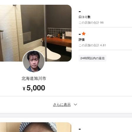
-
口コミ数
この店舗の合計 96
-
評価
この店舗の合計 4.81
24時間以内の返信
北海道旭川市
5,000
¥
さらに表示
-