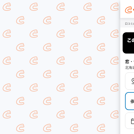
口コミ
窓・
北海