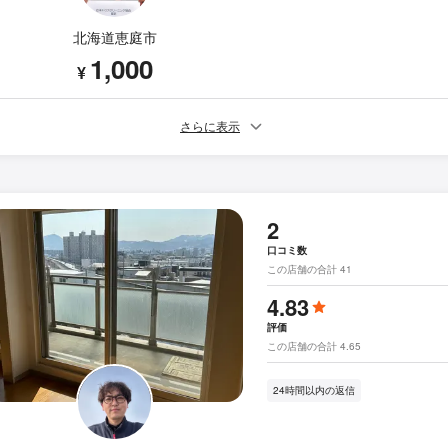
北海道恵庭市
1,000
¥
さらに表示
2
口コミ数
この店舗の合計 41
4.83
評価
この店舗の合計 4.65
24時間以内の返信