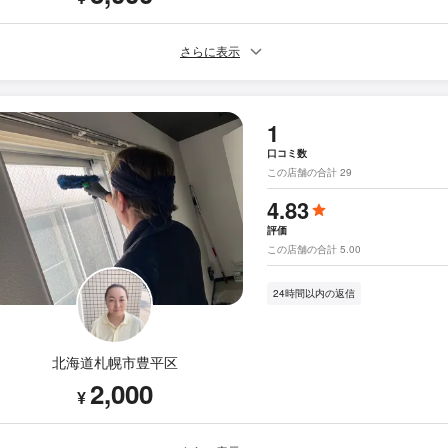
さらに表示
1
口コミ数
この店舗の合計 29
4.83
評価
この店舗の合計 5.00
24時間以内の返信
北海道札幌市豊平区
2,000
¥