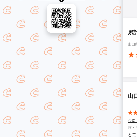
累
山口
山
◇窓
窓・
とて