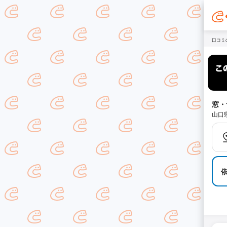
口コミ
窓・
山口