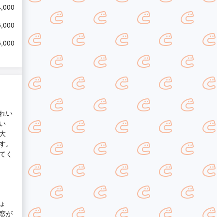
,000
,000
,000
れい
い
大
す。
てく
ょ
窓が