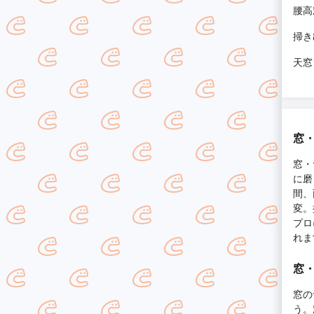
腰高
掃き
天窓
窓
窓・
に磨
間、
変。
プロ
れま
窓
窓の
う。