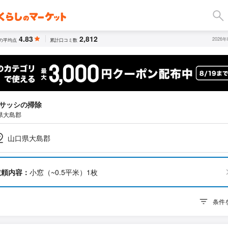
4.83
2,812
2026
の平均点
累計口コミ数
サッシの掃除
県大島郡
山口県大島郡
依頼内容：
小窓（~0.5平米）1枚
条件