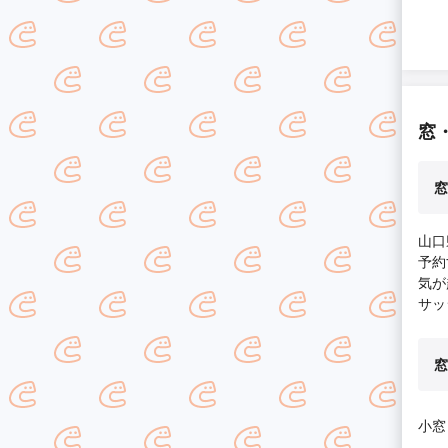
窓
窓
山口
予約
気が
サッ
窓
小窓