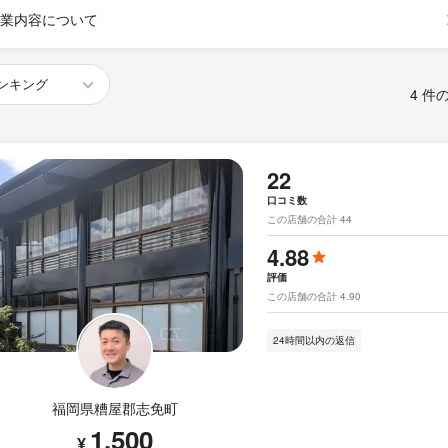
業内容について
4 件
22
口コミ数
この店舗の合計 44
4.88
評価
この店舗の合計 4.90
24時間以内の返信
福岡県糟屋郡志免町
1,500
¥