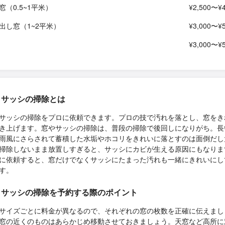
窓（0.5~1平米）
¥2,500〜¥4
出し窓（1~2平米）
¥3,000〜¥5
¥3,000〜¥5
・サッシの掃除とは
サッシの掃除をプロに依頼できます。プロの技で汚れを落とし、窓をき
き上げます。窓やサッシの掃除は、普段の掃除で後回しになりがち。長
雨風にさらされて蓄積した水垢やホコリをきれいに落とすのは面倒だし
掃除しないまま放置しすぎると、サッシにカビが生える原因にもなりま
に依頼すると、窓だけでなくサッシにたまった汚れも一緒にきれいにし
す。
・サッシの掃除を予約する際のポイント
サイズごとに料金が異なるので、それぞれの窓の枚数を正確に伝えまし
窓の近くのものはあらかじめ移動させておきましょう。天窓など高所に