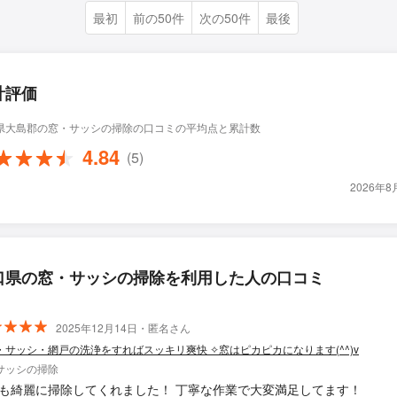
最初
前の50件
次の50件
最後
計評価
県大島郡の窓・サッシの掃除の口コミの平均点と累計数
4.84
(5)
2026年
口県の窓・サッシの掃除を利用した人の口コミ
2025年12月14日・匿名さん
・サッシ・網戸の洗浄をすればスッキリ爽快 ✧窓はピカピカになります(^^)v
サッシの掃除
も綺麗に掃除してくれました！ 丁寧な作業で大変満足してます！