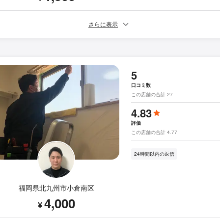
さらに表示
5
口コミ数
この店舗の合計 27
4.83
評価
この店舗の合計 4.77
24時間以内の返信
福岡県北九州市小倉南区
4,000
¥