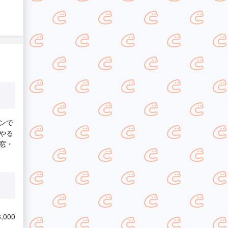
ンで
やる
窓・
,000