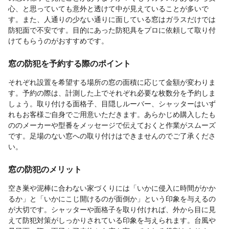
心、と思っていても意外と透けて中が見えていることが多いで
す。また、人通りの少ない通りに面している窓はガラスだけでは
防犯面で不安です。目的にあった防犯具をプロに依頼して取り付
けてもらうのがおすすめです。
窓の防犯を予約する際のポイント
それぞれ設置を希望する場所の窓の面積に応じて金額が変わりま
す。予約の際は、計測した上でそれぞれ必要な枚数分を予約しま
しょう。取り付ける面格子、目隠しルーバー、シャッターはいず
れもお客様ご自身でご用意いただきます。あらかじめ購入したも
ののメーカーや型番をメッセージで伝えておくと作業がスムーズ
です。足場のない窓への取り付けはできませんのでご了承くださ
い。
窓の防犯のメリット
空き巣や泥棒に合わない家づくりには「いかに侵入に時間がかか
るか」と「いかにこじ開けるのが面倒か」という印象を与えるの
が大切です。シャッターや面格子を取り付ければ、外から目に見
えて防犯対策がしっかりされている印象を与えられます。台風や