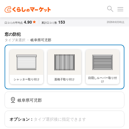
4.90
153
2026年8月時点
口コミの平均点
累計口コミ数
窓の防犯
タイプ未選択
・
岐阜県可児郡
目隠しルーバー取り付
シャッター取り付け
面格子取り付け
け
岐阜県可児郡
オプション：
タイプ選択後に指定できます