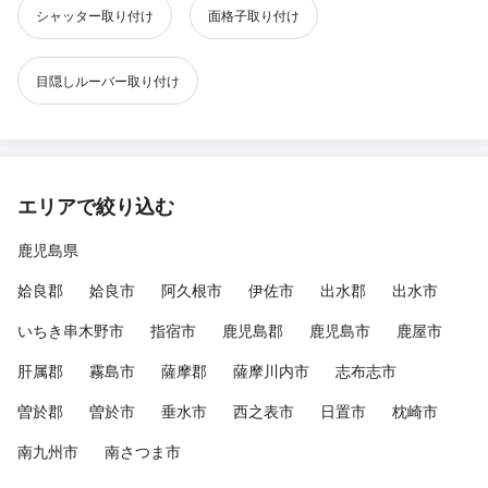
シャッター取り付け
面格子取り付け
目隠しルーバー取り付け
エリアで絞り込む
鹿児島県
姶良郡
姶良市
阿久根市
伊佐市
出水郡
出水市
いちき串木野市
指宿市
鹿児島郡
鹿児島市
鹿屋市
肝属郡
霧島市
薩摩郡
薩摩川内市
志布志市
曽於郡
曽於市
垂水市
西之表市
日置市
枕崎市
南九州市
南さつま市