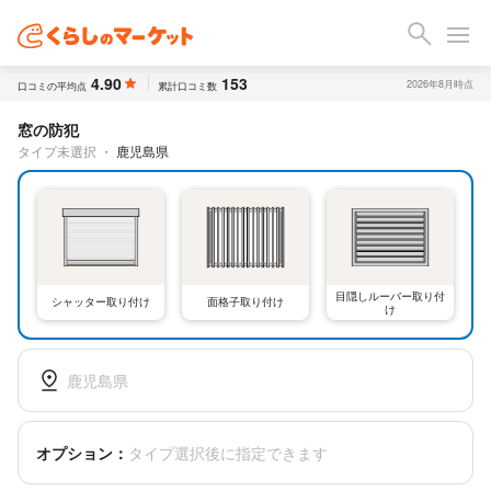
4.90
153
2026年8月時点
口コミの平均点
累計口コミ数
窓の防犯
タイプ未選択
・
鹿児島県
目隠しルーバー取り付
シャッター取り付け
面格子取り付け
け
鹿児島県
オプション：
タイプ選択後に指定できます