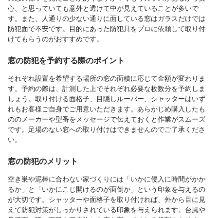
心、と思っていても意外と透けて中が見えていることが多いで
す。また、人通りの少ない通りに面している窓はガラスだけでは
防犯面で不安です。目的にあった防犯具をプロに依頼して取り付
けてもらうのがおすすめです。
窓の防犯を予約する際のポイント
それぞれ設置を希望する場所の窓の面積に応じて金額が変わりま
す。予約の際は、計測した上でそれぞれ必要な枚数分を予約しま
しょう。取り付ける面格子、目隠しルーバー、シャッターはいず
れもお客様ご自身でご用意いただきます。あらかじめ購入したも
ののメーカーや型番をメッセージで伝えておくと作業がスムーズ
です。足場のない窓への取り付けはできませんのでご了承くださ
い。
窓の防犯のメリット
空き巣や泥棒に合わない家づくりには「いかに侵入に時間がかか
るか」と「いかにこじ開けるのが面倒か」という印象を与えるの
が大切です。シャッターや面格子を取り付ければ、外から目に見
えて防犯対策がしっかりされている印象を与えられます。台風や