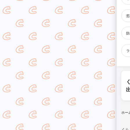
窓
防
ラ
ホー
くら