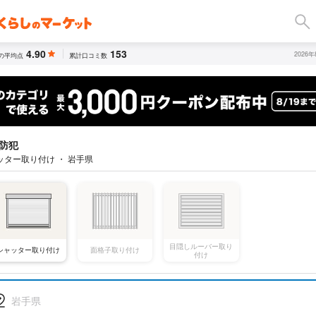
4.90
153
2026
の平均点
累計口コミ数
防犯
ッター取り付け ・ 岩手県
目隠しルーバー取り
シャッター取り付け
面格子取り付け
付け
岩手県