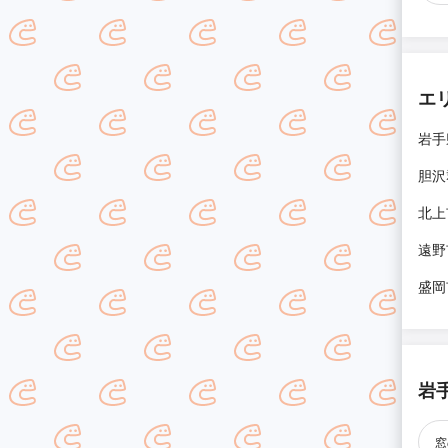
エ
岩手
胆沢
北上
遠野
盛岡
岩
窓