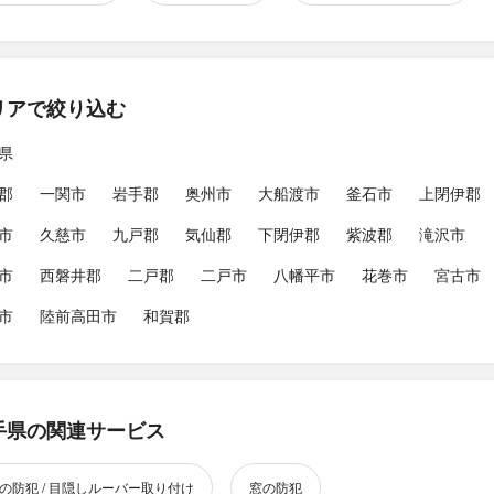
リアで絞り込む
県
郡
一関市
岩手郡
奥州市
大船渡市
釜石市
上閉伊郡
市
久慈市
九戸郡
気仙郡
下閉伊郡
紫波郡
滝沢市
市
西磐井郡
二戸郡
二戸市
八幡平市
花巻市
宮古市
市
陸前高田市
和賀郡
手県の関連サービス
の防犯 / 目隠しルーバー取り付け
窓の防犯