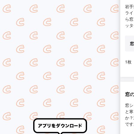
岩手
ライ
ら窓
ッタ
窓
1枚
窓の
窓シ
と寒
か？
です