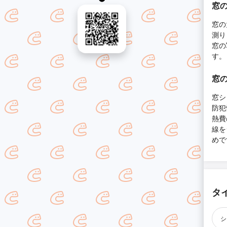
窓の
窓の
測り
窓の
す。
窓の
窓シ
防犯
熱費
線を
めで
タ
シ