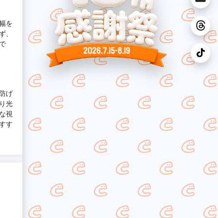
幅を
ず、
で
防げ
り光
な視
すす