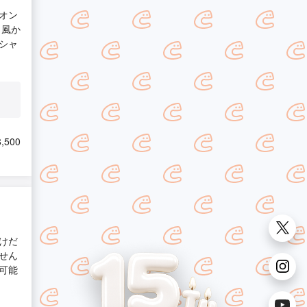
オン
・風か
シャ
,500
けだ
せん
可能