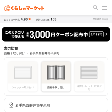
4.90
153
2026年8月時点
口コミの平均点
累計口コミ数
窓の防犯
面格子取り付け ・ 岩手県西磐井郡平泉町
目隠しルーバー取り付
シャッター取り付け
面格子取り付け
け
岩手県西磐井郡平泉町