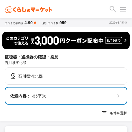
4.90
959
2026年8月時点
口コミの平均点
累計口コミ数
盗聴器・盗撮器の確認・発見
石川県河北郡
石川県河北郡
依頼内容：
~35平米
条件を選択