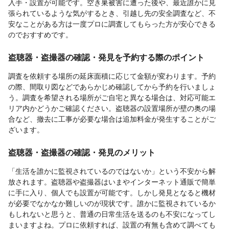
入手・設置が可能です。空き巣被害に遭った後や、最近誰かに見
張られているような気がするとき、引越し先の安全調査など、不
安なことがある方は一度プロに調査してもらった方が安心できる
のでおすすめです。
盗聴器・盗撮器の確認・発見を予約する際のポイント
調査を依頼する場所の延床面積に応じて金額が変わります。予約
の際、間取り図などであらかじめ確認してから予約を行いましょ
う。調査を希望される場所がご自宅と異なる場合は、対応可能エ
リア内かどうかご確認ください。盗聴器の設置場所が壁の奥の場
合など、撤去に工事が必要な場合は追加料金が発生することがご
ざいます。
盗聴器・盗撮器の確認・発見のメリット
「生活を誰かに監視されているのではないか」という不安から解
放されます。盗聴器や盗撮器はいまやインターネット通販で簡単
に手に入り、個人でも設置が可能です。しかし発見となると機材
が必要でなかなか難しいのが現状です。誰かに監視されているか
もしれないと思うと、普通の日常生活を送るのも不安になってし
まいますよね。プロに依頼すれば、設置の有無も含めて調べても