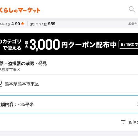
4.90
959
2026
の平均点
累計口コミ数
器・盗撮器の確認・発見
県熊本市東区
熊本県熊本市東区
依頼内容：
~35平米
条件