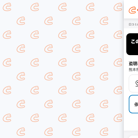
口コミ
盗聴
熊本