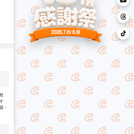
較
す
器・