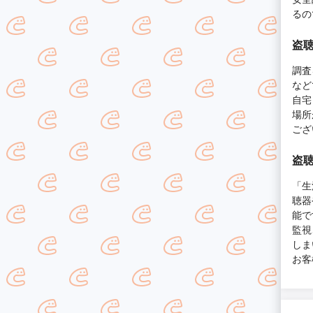
るの
盗
調査
など
自宅
場所
ござ
盗
「生
聴器
能で
監視
しま
お客