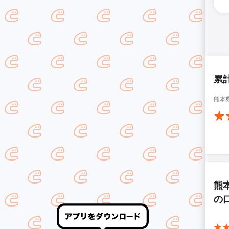
累
熊本
熊
の