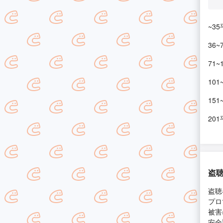
~3
36~
71~
101
151
201
盗
盗聴
プロ
被害
安全