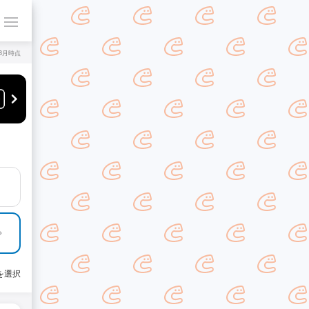
年8月時点
を選択