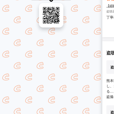
【経
盗聴
丁寧
盗
盗
熊本
し、
る…
盗撮
盗