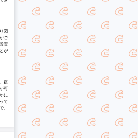
り図
がご
設置
とが
。盗
が可
かに
って
で、