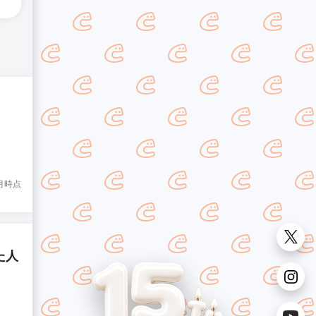
8月時点
た人