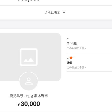
さらに表示
-
口コミ数
この店舗の合計 -
-
評価
この店舗の合計 -
鹿児島県いちき串木野市
30,000
¥