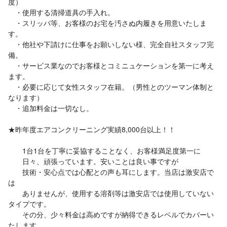
度）
・使用する清掃道具の手入れ。
・スリッパ等、お客様のお宅を汚さぬ内履きを用意いたしま
す。
・他社や下請けに仕事をお願いしない様、完全自社スタッフ完
備。
・サービス業なのでお客様とコミニュケーションを第一に考え
ます。
・必要に応じて女性スタッフ在籍。（男性とのツーマン体制と
なります）
・追加料金は一切なし。
★昨年度エアコンクリーニング実績8,000台以上！！
1台1台を丁寧に妥協することなく、お客様満足度第一に
日々、頑張っています。安いことは良い事ですが
技術・安心点では心配との声も耳にします。当店は激安店で
は
ありませんが、使用する溶剤等は激安店では使用していない
タイプです。
その分、少々料金は高めですが納得できるレベルでカバーい
たします。