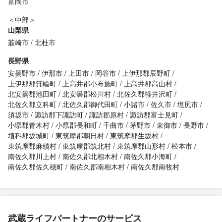
富岡市
＜中部＞
山梨県
韮崎市
北杜市
長野県
安曇野市
伊那市
上田市
岡谷市
上伊那郡辰野町
上伊那郡箕輪町
上高井郡小布施町
上高井郡高山村
北安曇郡池田町
北安曇郡松川村
北佐久郡軽井沢町
北佐久郡立科町
北佐久郡御代田町
小諸市
佐久市
塩尻市
須坂市
諏訪郡下諏訪町
諏訪郡原村
諏訪郡富士見町
小県郡青木村
小県郡長和町
千曲市
茅野市
東御市
長野市
埴科郡坂城町
東筑摩郡朝日村
東筑摩郡生坂村
東筑摩郡麻績村
東筑摩郡筑北村
東筑摩郡山形村
松本市
南佐久郡川上村
南佐久郡北相木村
南佐久郡小海町
南佐久郡佐久穂町
南佐久郡南相木村
南佐久郡南牧村
武蔵ライフパートナーのサービス