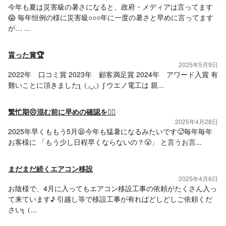
今年も夏は災害級の暑さになると、政府・メディアは言ってます
😱 毎年恒例の様に災害級○○○年に一度の暑さと早めに言ってます
が… ...
貰った賞🏆
2025年5月9日
2022年 口コミ賞 2023年 顧客満足賞 2024年 アワード入賞 有
難いことに頂きましたʅ（◞‿◟）ʃ ウエノ電工は 親...
繁忙期😣混む前に早めの確認を🙂‍↕️
2025年4月28日
2025年早くももう5月😫今年も猛暑になるみたいです🥵毎年毎年
お客様に 「もう少し日程早くならないの？😤」 と言うお言...
まだまだ続くエアコン移設
2025年4月6日
お陰様で、4月に入ってもエアコン移設工事の依頼がたくさん入っ
て来ています♪ 引越し等で移設工事が有ればどしどしご依頼くだ
さいʅ（...