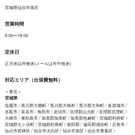
宮城県仙台市泉区
営業時間
8:00〜18:00
定休日
正月休以外無休(メールは年中無休)
対応エリア（出張費無料）
＜東北＞
宮城県
塩竈市
黒川郡大郷町
黒川郡大衡村
黒川郡大和町
多賀城市
名取市
富谷市
角田市
岩沼市
亘理郡山元町
亘理郡亘理町
大崎市
東松島市
加美郡加美町
加美郡色麻町
宮城郡利府町
宮城郡七ヶ浜町
宮城郡松島町
柴田郡
遠田郡涌谷町
石巻市
仙台市若林区
仙台市太白区
仙台市泉区
仙台市青葉区