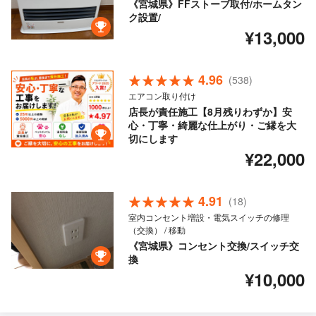
《宮城県》FFストーブ取付/ホームタン
ク設置/
¥13,000
4.96
(538)
エアコン取り付け
店長が責任施工【8月残りわずか】安
心・丁寧・綺麗な仕上がり・ご縁を大
切にします
¥22,000
4.91
(18)
室内コンセント増設・電気スイッチの修理
（交換） / 移動
《宮城県》コンセント交換/スイッチ交
換
¥10,000