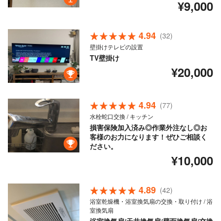
¥9,000
4.94
(32)
壁掛けテレビの設置
TV壁掛け
¥20,000
4.94
(77)
水栓蛇口交換 / キッチン
損害保険加入済み◎作業外注なし◎お
客様のお力になります！ぜひご相談く
ださい。
¥10,000
4.89
(42)
浴室乾燥機・浴室換気扇の交換・取り付け / 浴
室換気扇