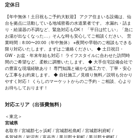
定休日
【年中無休！土日祝もご予約大歓迎】 アクア住まいる設備は、仙
台を拠点に活動している地域密着の水道業者です。 水漏れ・詰ま
り・給湯器の不調など、緊急対応もOK！ 「平日は忙しい」「急に
お湯が出なくなった…」そんな時も安心してご相談ください。 営
業時間：8:00〜20:00（年中無休） ※夜間や早朝のご相談もできる
限り対応いたします。まずはご連絡ください。 ◆ 土日祝日・
GW・お盆・年末年始も対応！ ライフスタイルに合わせた訪問時
間のご希望など、柔軟に調整いたします。 ◆ 大手住宅設備会社で
の豊富な現場経験あり！ 専門知識と確かな施工力で、丁寧・安心
な工事をお約束します。 ◆ 自社施工／見積り無料／説明も分かり
やすく対応！ くらしのマーケットからのご予約・ご相談、心より
お待ちしております！
対応エリア（出張費無料）
＜東北＞
宮城県
名取市
宮城郡七ヶ浜町
宮城郡松島町
宮城郡利府町
多賀城市
岩沼市
富谷市
黒川郡大和町
黒川郡大郷町