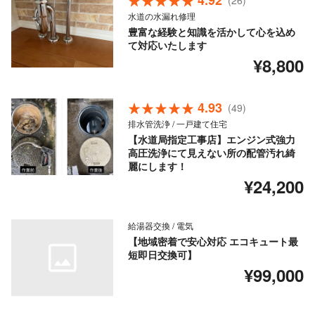
4.92
(26)
水道の水漏れ修理
豊富な経験と知識を活かして心を込め
て対応いたします
¥8,800
4.93
(49)
排水管洗浄 / 一戸建て住宅
【水道局指定工事店】エンジン式強力
高圧洗浄にて見えない所の配管汚れ綺
麗にします！
¥24,200
給湯器交換 / 電気
【地域密着で安心対応 エコキュート最
短即日交換可】
¥99,000