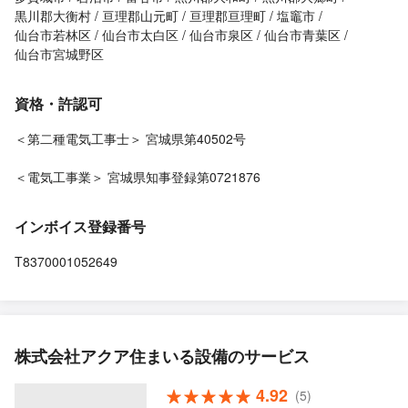
黒川郡大衡村
亘理郡山元町
亘理郡亘理町
塩竈市
仙台市若林区
仙台市太白区
仙台市泉区
仙台市青葉区
仙台市宮城野区
資格・許認可
＜第二種電気工事士＞ 宮城県第40502号
＜電気工事業＞ 宮城県知事登録第0721876
インボイス登録番号
T8370001052649
株式会社アクア住まいる設備のサービス
4.92
(5)