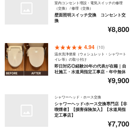
室内コンセント増設・電気スイッチの修理
（交換） / 修理（交換）
壁面照明スイッチ交換 コンセント交
換
¥8,800
4.94
(10)
温水洗浄便座（ウォシュレット・シャワート
イレ等）の取り付け
即日対応◎経験20年の代表が在籍｜自
社施工・水道局指定工事店・年中無休
¥9,900
シャワーヘッド・ホース交換
シャワーヘッド•ホース交換専門店【非
喫煙者】【損害保険加入】【水道局指
定工事店】
¥7,700