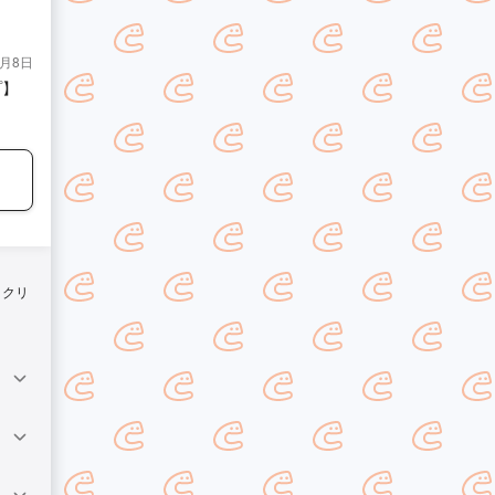
1月8日
プ】
りクリ