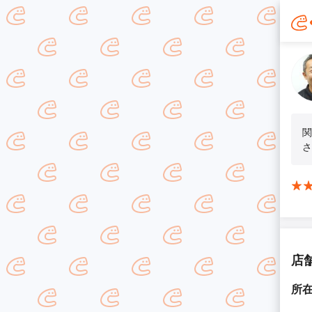
関
さ
店
所