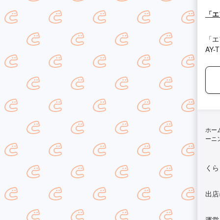
「エ
「エ
AY-
ホー
ーニ
くら
出店
運営