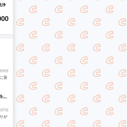
洗浄
000
6月5日
に安
を、
月27日
りが