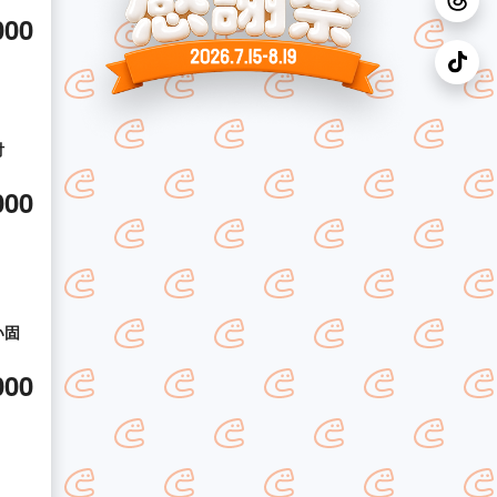
000
付
000
い固
000