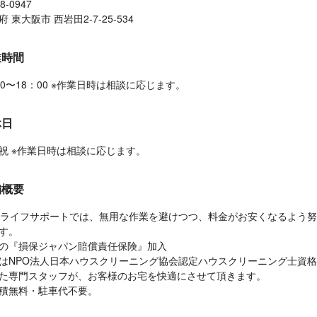
8-0947
 東大阪市 西岩田2-7-25-534
業時間
00〜18：00 ※作業日時は相談に応じます。
休日
祝 ※作業日時は相談に応じます。
舗概要
E ライフサポートでは、無用な作業を避けつつ、料金がお安くなるよう
す。
の『損保ジャパン賠償責任保険』加入
はNPO法人日本ハウスクリーニング協会認定ハウスクリーニング士資
た専門スタッフが、お客様のお宅を快適にさせて頂きます。
積無料・駐車代不要。