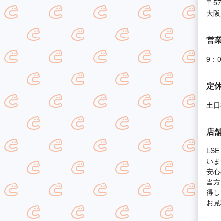
〒57
大阪府
営
9：
定
土日
店
LS
いま
安心
当方
得し
お見