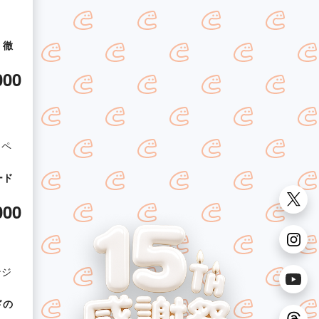
』徹
000
ロペ
ード
000
ンジ
ドの