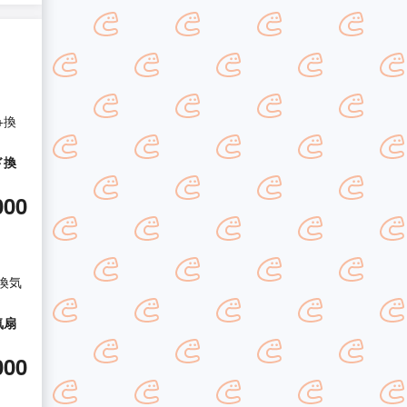
+換
ド換
000
換気
気扇
000