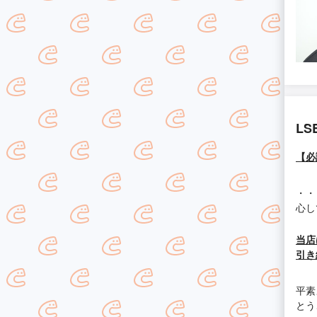
L
【必
・・
心し
当店
引き
平素
とう