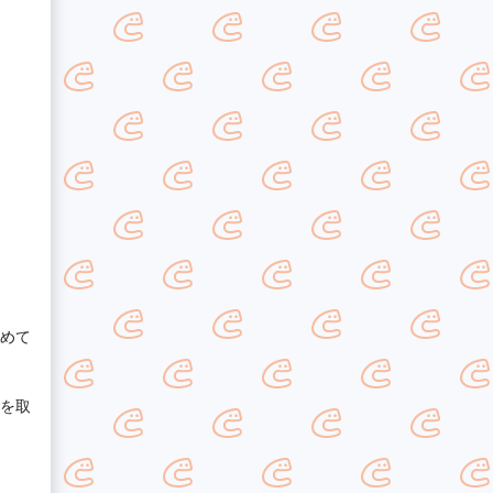
努めて
格を取