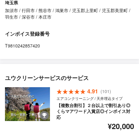
埼玉県
加須市
行田市
熊谷市
鴻巣市
児玉郡上里町
児玉郡美里町
羽生市
深谷市
本庄市
インボイス登録番号
T9810242857420
ユウクリーンサービスのサービス
4.91
(101)
エアコンクリーニング / 天井埋込タイプ
【複数台割引】２台以上で割引あり◎
くらマアワード入賞店◎インボイス対
応
¥20,000