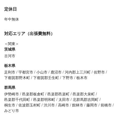
定休日
年中無休
対応エリア（出張費無料）
＜関東＞
茨城県
古河市
栃木県
足利市
宇都宮市
小山市
鹿沼市
河内郡上三川町
佐野市
下都賀郡野木町
下都賀郡壬生町
下野市
栃木市
群馬県
伊勢崎市
邑楽郡板倉町
邑楽郡邑楽町
邑楽郡大泉町
邑楽郡千代田町
邑楽郡明和町
太田市
北群馬郡吉岡町
桐生市
佐波郡玉村町
渋川市
高崎市
館林市
藤岡市
前橋市
みどり市