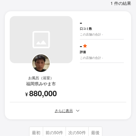
1 件の結果
-
口コミ数
この店舗の合計 -
-
評価
この店舗の合計 -
お風呂（浴室）
福岡県みやま市
880,000
¥
さらに表示
最初
前の50件
次の50件
最後