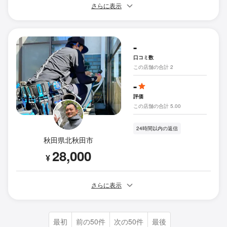
さらに表示
-
口コミ数
この店舗の合計 2
-
評価
この店舗の合計 5.00
24時間以内の返信
秋田県北秋田市
28,000
¥
さらに表示
最初
前の50件
次の50件
最後