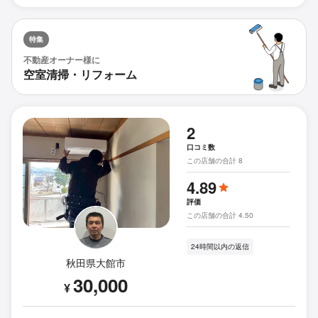
特集
不動産オーナー様に
空室清掃・リフォーム
2
口コミ数
この店舗の合計 8
4.89
評価
この店舗の合計 4.50
24時間以内の返信
秋田県大館市
30,000
¥