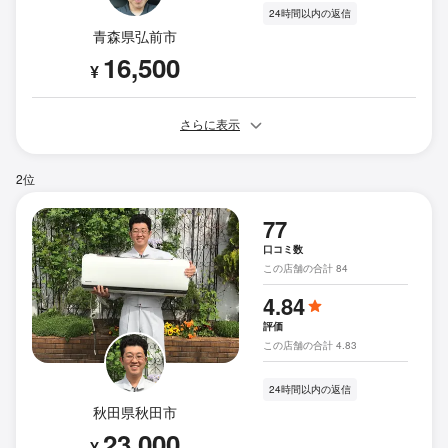
24時間以内の返信
青森県弘前市
16,500
¥
さらに表示
2位
77
口コミ数
この店舗の合計 84
4.84
評価
この店舗の合計 4.83
24時間以内の返信
秋田県秋田市
23,000
¥