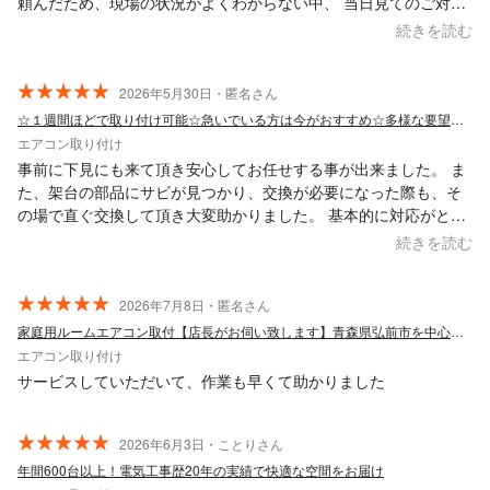
頼んだため、現場の状況がよくわからない中、 当日見てのご対応
をお願いすることになりました。 専用コンセント開設、屋根上へ
続きを読む
の室外機設置など あれこれやっかいな工事だったようですが、 快
くご対応いただきありがとうございました よく冷えるので夏の寝
室ができたと親も喜んでおります このたびはありがとうございま
2026年5月30日・匿名さん
した！
☆１週間ほどで取り付け可能☆急いでいる方は今がおすすめ☆多様な要望にお応えします
エアコン取り付け
事前に下見にも来て頂き安心してお任せする事が出来ました。 ま
た、架台の部品にサビが見つかり、交換が必要になった際も、そ
の場で直ぐ交換して頂き大変助かりました。 基本的に対応がとて
も丁寧で、こちらも気持ち良く作業をお願いする事が出来まし
続きを読む
た。 機会がありましたら、またお願いしたいです。 この度はあり
がとうございました。
2026年7月8日・匿名さん
家庭用ルームエアコン取付【店長がお伺い致します】青森県弘前市を中心に対応してます
エアコン取り付け
サービスしていただいて、作業も早くて助かりました
2026年6月3日・ことりさん
年間600台以上！電気工事歴20年の実績で快適な空間をお届け