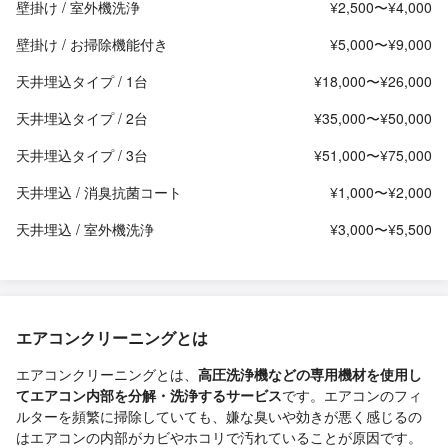
壁掛け / 室外機洗浄
¥2,500〜¥4,000
壁掛け / お掃除機能付き
¥5,000〜¥9,000
天井埋込タイプ / 1台
¥18,000〜¥26,000
天井埋込タイプ / 2台
¥35,000〜¥50,000
天井埋込タイプ / 3台
¥51,000〜¥75,000
天井埋込 / 消臭抗菌コート
¥1,000〜¥2,000
天井埋込 / 室外機洗浄
¥3,000〜¥5,500
エアコンクリーニングとは
エアコンクリーニングとは、
高圧洗浄機などの専用機材を使用し
てエアコン内部を分解・洗浄するサービス
です。エアコンのフィ
ルターを頻繁に掃除していても、嫌な臭いや効きが悪く感じるの
はエアコンの内部がカビやホコリで汚れていることが原因です。