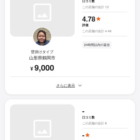
口コミ数
この店舗の合計 13
4.78
評価
この店舗の合計 4.46
24時間以内の返信
壁掛けタイプ
山形県鶴岡市
9,000
¥
さらに表示
-
口コミ数
この店舗の合計 8
-