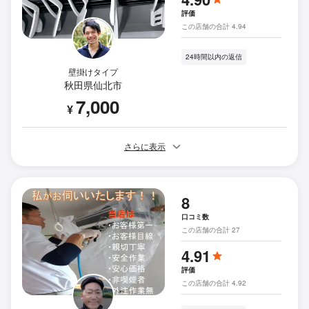
評価
この店舗の合計 4.94
24時間以内の返信
壁掛けタイプ
秋田県仙北市
7,000
¥
さらに表示
8
口コミ数
この店舗の合計 27
4.91
評価
この店舗の合計 4.92