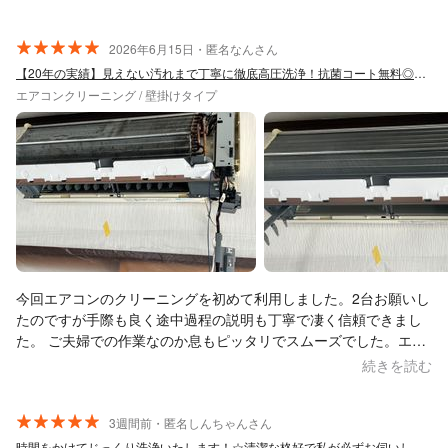
カビが取れていたのでとても満足です。 また、エアコンの使い方
やカビ対策についても質問に答えて頂き誠実さを感じました。 次
回も利用する際はこちらの業者さんに依頼したいと思います。 あ
2026年6月15日・匿名なんさん
りがとうございます。
【20年の実績】見えない汚れまで丁寧に徹底高圧洗浄！抗菌コート無料◎夫婦でお伺い
エアコンクリーニング / 壁掛けタイプ
今回エアコンのクリーニングを初めて利用しました。2台お願いし
たのですが手際も良く途中過程の説明も丁寧で凄く信頼できまし
た。 ご夫婦での作業なのか息もピッタリでスムーズでした。エア
コンも新品のように生き返りました。 今年の夏は快適に過ごせそ
続きを読む
うです。 是非又利用したいと思います。 暑い中、有難う御座いま
した。
3週間前・匿名しんちゃんさん
時間をかけてじっくり洗浄いたします！☆清潔な格好で私が必ずお伺いします☆