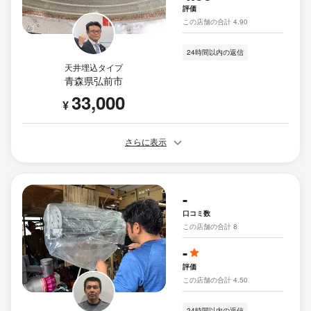
評価
この店舗の合計 4.90
24時間以内の返信
天井埋込タイプ
青森県弘前市
33,000
¥
さらに表示
-
口コミ数
この店舗の合計 8
-
評価
この店舗の合計 4.50
24時間以内の返信