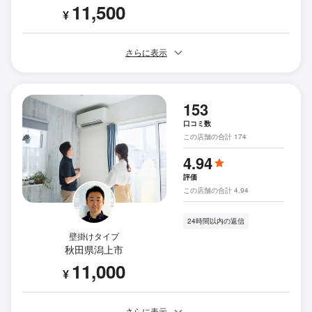
11,500
¥
さらに表示
153
口コミ数
この店舗の合計 174
4.94
評価
この店舗の合計 4.94
24時間以内の返信
壁掛けタイプ
秋田県潟上市
11,000
¥
さらに表示