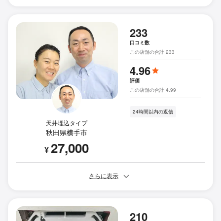
233
口コミ数
この店舗の合計 233
4.96
評価
この店舗の合計 4.99
24時間以内の返信
天井埋込タイプ
秋田県横手市
27,000
¥
さらに表示
210