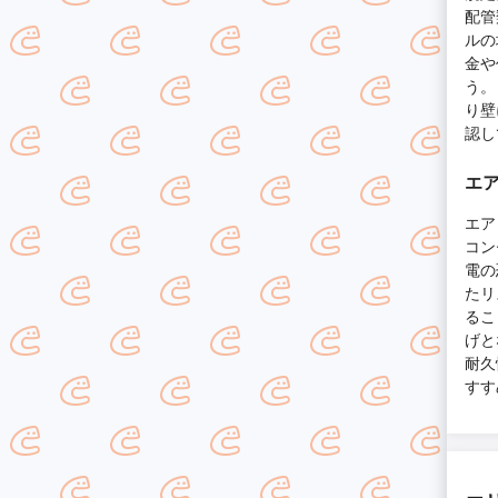
配管
ルの
金や
う。
り壁
認し
エ
エア
コン
電の
たリ
るこ
げと
耐久
すす