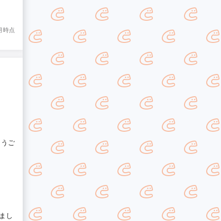
8月時点
とうご
まし