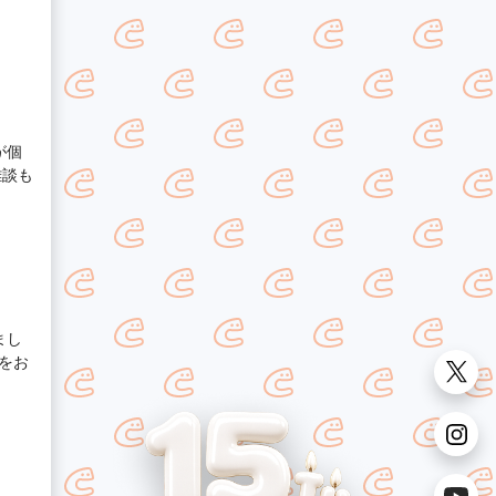
が個
雑談も
まし
をお