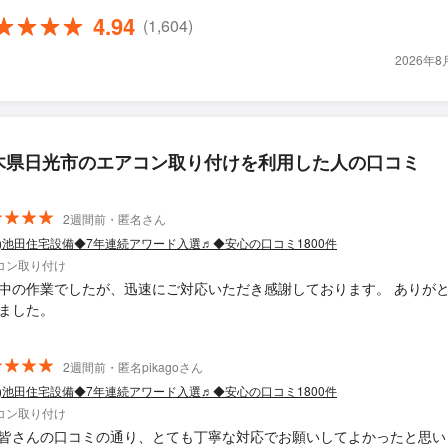
4.94
(1,604)
2026年
木県日光市のエアコン取り付けを利用した人の口コミ
2週間前・匿名さん
同)池田住宅設備◆7年連続アワード入選♬◆安心の口コミ1800件
コン取り付け
中の作業でしたが、迅速にご対応いただき感謝しております。 ありが
ました。
2週間前・匿名pikagoさん
同)池田住宅設備◆7年連続アワード入選♬◆安心の口コミ1800件
コン取り付け
皆さんの口コミの通り、とても丁寧な対応でお願いしてよかったと思い