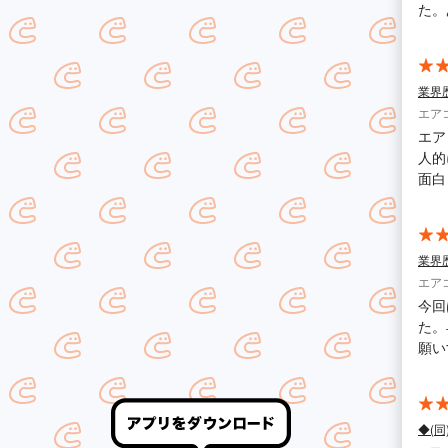
た。
業界
エア
エア
人的
面白
業界
エア
今回
た。
願い
◆(