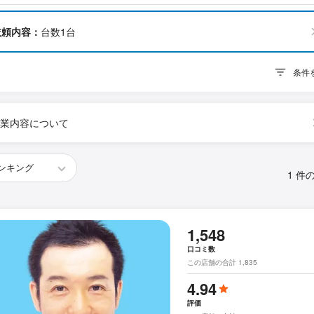
依頼内容：
台数1台
条件
業内容について
1 件
1,548
口コミ数
この店舗の合計 1,835
4.94
評価