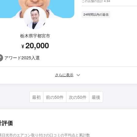
この店舗の合計 4.94
24時間以内の返信
栃木県宇都宮市
20,000
¥
アワード2025入選
さらに表示
最初
前の50件
次の50件
最後
計評価
県日光市のエアコン取り付けの口コミの平均点と累計数