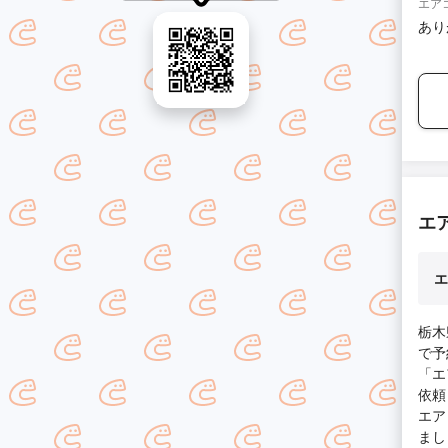
エア
あり
エ
エ
栃木
で予
「エ
依頼
エア
まし