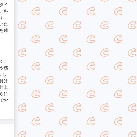
タイ
、料
ょ
いた
を確
く、
や感
うし
付け
仕上
らに
でお