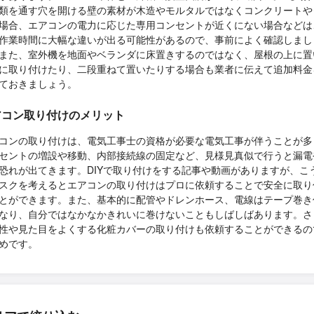
類を通す穴を開ける壁の素材が木造やモルタルではなくコンクリートや
場合、エアコンの電力に応じた専用コンセントが近くにない場合などは
作業時間に大幅な違いが出る可能性があるので、事前によく確認しまし
また、室外機を地面やベランダに床置きするのではなく、屋根の上に置
に取り付けたり、二段重ねて置いたりする場合も業者に伝えて追加料金
ておきましょう。
アコン取り付けのメリット
コンの取り付けは、電気工事士の資格が必要な電気工事が伴うことが多
セントの増設や移動、内部接続線の固定など、見様見真似で行うと漏電
恐れが出てきます。DIYで取り付けをする記事や動画がありますが、こ
スクを考えるとエアコンの取り付けはプロに依頼することで安全に取り
とができます。また、基本的に配管やドレンホース、電線はテープ巻き
なり、自分ではなかなかきれいに巻けないこともしばしばあります。さ
性や見た目をよくする化粧カバーの取り付けも依頼することができるの
めです。