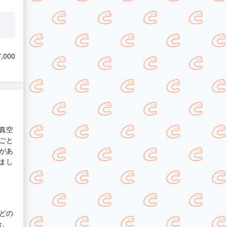
,000
真空
ごと
があ
まし
どの
合、