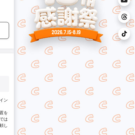
イン
置を
では
頼し