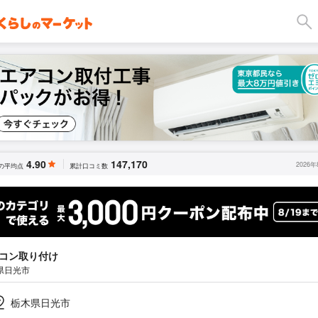
4.90
147,170
2026
の平均点
累計口コミ数
コン取り付け
県日光市
栃木県日光市