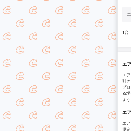
エ
1台
エ
エア
引き
プロ
る場
ょう
エ
エア
規定