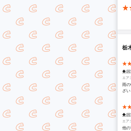
栃
◆(
エア
雨の
ざい
◆(
エア
他の