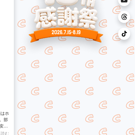
。部
安心
を読む