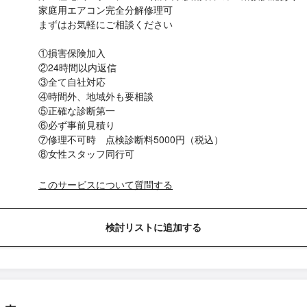
家庭用エアコン完全分解修理可
まずはお気軽にご相談ください
①損害保険加入
②24時間以内返信
③全て自社対応
④時間外、地域外も要相談
⑤正確な診断第一
⑥必ず事前見積り
⑦修理不可時 点検診断料5000円（税込）
⑧女性スタッフ同行可
このサービスについて質問する
検討リストに追加する