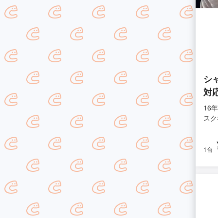
シ
対
16
スク
1台