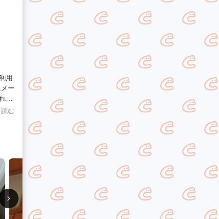
利用
にメー
れで
って
を読む
た何