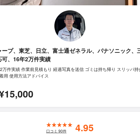
ャープ、東芝、日立、富士通ゼネラル、パナソニック、
応可、16年2万件実績
年2万件実績 作業前見積もり 経過写真を送信 ゴミは持ち帰り スリッパ持
着用 使用方法アドバイス
¥15,000
4.95
口コミ
90
件