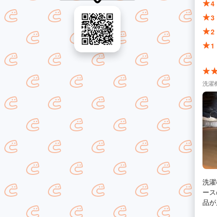
4
3
2
1
洗濯
洗濯
ース
品が
できました。 また、給水