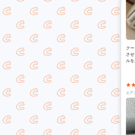
クー
させ
ルを
補充
説明
かあ
エア