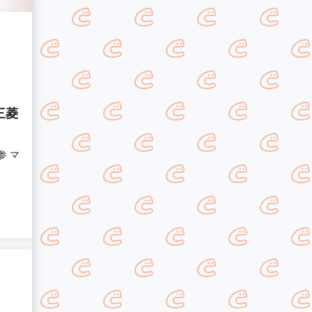
三菱
参 マ