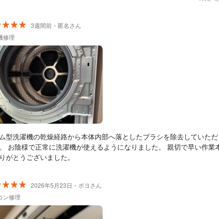
部分も割れていることが分かりました。こちらは給水栓に記載されてい
ダイヤルへ連絡して対応していただきましたが、その点についても分か
てくださいました。 迅速で丁寧な対応に感謝しています。最初に提示
3週間前・匿名さん
ていた料金ですべて対応していただけたのも大変ありがたかったです。 ま
機修理
困ったことがあれば、ぜひ久保電気さんにお願いしたいと思います。あ
ございました。
ム型洗濯機の乾燥経路から本体内部へ落としたブラシを除去していただ
。 お陰様で正常に洗濯機が使えるようになりました。 親切で早い作業
りがとうございました。
2026年5月23日・ポヨさん
コン修理