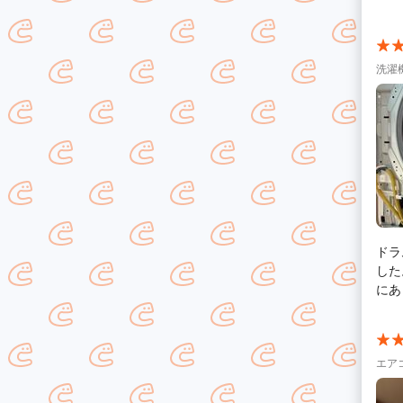
蛇口
リー
すく説明し
され
洗濯
何か
とう
ドラ
した
にあ
エア