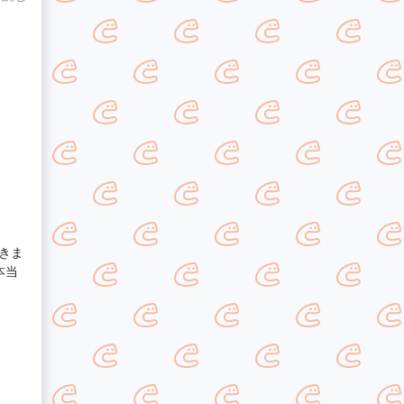
たフ
りや
た
りが
きま
本当