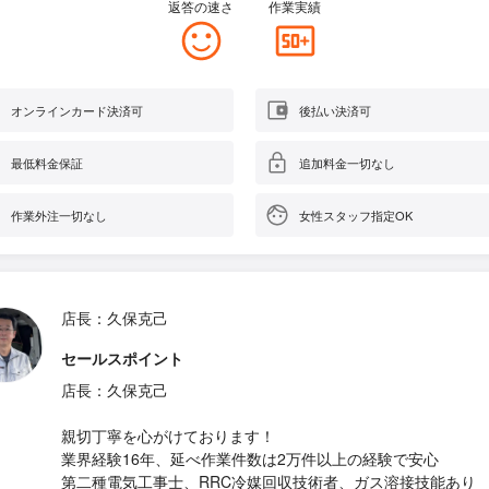
返答の速さ
作業実績
オンラインカード決済可
後払い決済可
最低料金保証
追加料金一切なし
作業外注一切なし
女性スタッフ指定OK
店長：久保克己
セールスポイント
店長：久保克己
親切丁寧を心がけております！
業界経験16年、延べ作業件数は2万件以上の経験で安心
第二種電気工事士、RRC冷媒回収技術者、ガス溶接技能あり