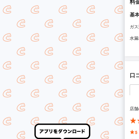
料
基
ガス
水漏
口
店舗
5