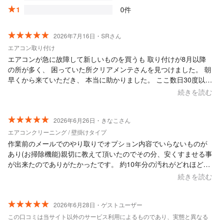
1
0件
2026年7月16日・SRさん
エアコン取り付け
エアコンが急に故障して新しいものを買うも 取り付けが8月以降
の所が多く、 困っていた所クリアメンテさんを見つけました。 朝
早くから来ていただき、 本当に助かりました。 ここ数日30度以上
の日が続いており 日中は小さい子供と一緒に商業施設に 避難して
続きを読む
いたので、 エアコンがつき本当に助かりました。 暑い中作業して
頂き感謝の気持ちでいっぱいです。 ありがとうございました。
2026年6月26日・きなこさん
エアコンクリーニング / 壁掛けタイプ
作業前のメールでのやり取りでオプション内容でいらないものが
あり(お掃除機能)親切に教えて頂いたのでその分、安くすませる事
が出来たのでありがたかったです。 約10年分の汚れがどれほど凄
かったのか作業後の液体の色をみせてもらい、もっと早く頼めば
続きを読む
良かったと思っています。 また、お願いしたいと思ってます。
2026年6月28日・ゲストユーザー
この口コミは当サイト以外のサービス利用によるものであり、実態と異なる