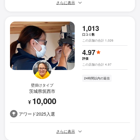
さらに表示
1,013
口コミ数
この店舗の合計 1,026
4.97
評価
この店舗の合計 4.97
24時間以内の返信
壁掛けタイプ
茨城県筑西市
10,000
¥
アワード2025入選
さらに表示