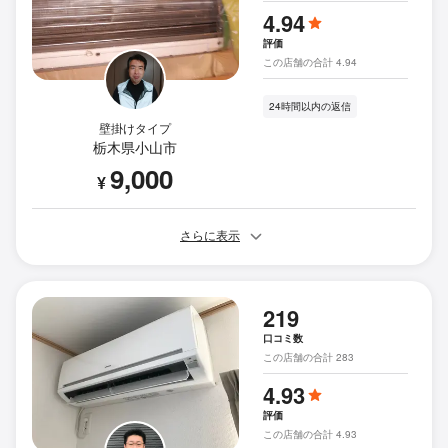
4.94
評価
この店舗の合計 4.94
24時間以内の返信
壁掛けタイプ
栃木県小山市
9,000
¥
さらに表示
219
口コミ数
この店舗の合計 283
4.93
評価
この店舗の合計 4.93