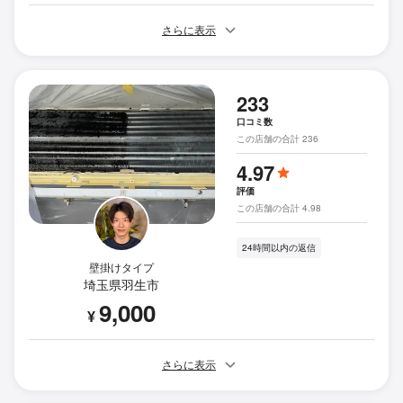
さらに表示
233
口コミ数
この店舗の合計 236
4.97
評価
この店舗の合計 4.98
24時間以内の返信
壁掛けタイプ
埼玉県羽生市
9,000
¥
さらに表示