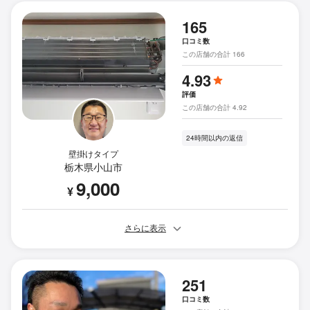
165
口コミ数
この店舗の合計 166
4.93
評価
この店舗の合計 4.92
24時間以内の返信
壁掛けタイプ
栃木県小山市
9,000
¥
さらに表示
251
口コミ数