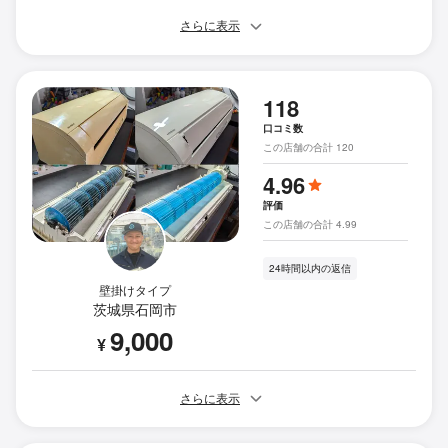
さらに表示
118
口コミ数
この店舗の合計 120
4.96
評価
この店舗の合計 4.99
24時間以内の返信
壁掛けタイプ
茨城県石岡市
9,000
¥
さらに表示