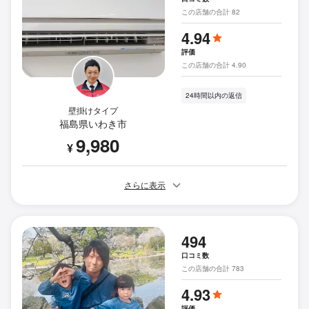
この店舗の合計 82
4.94
評価
この店舗の合計 4.90
24時間以内の返信
壁掛けタイプ
福島県いわき市
9,980
¥
さらに表示
494
口コミ数
この店舗の合計 783
4.93
評価