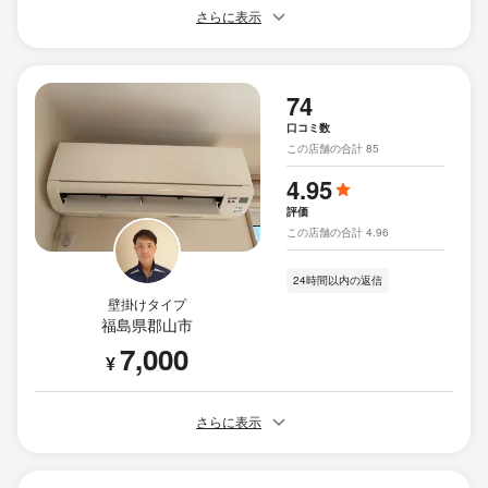
さらに表示
74
口コミ数
この店舗の合計 85
4.95
評価
この店舗の合計 4.96
24時間以内の返信
壁掛けタイプ
福島県郡山市
7,000
¥
さらに表示