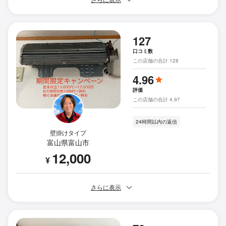
127
口コミ数
この店舗の合計 128
4.96
評価
この店舗の合計 4.97
24時間以内の返信
壁掛けタイプ
富山県富山市
12,000
¥
さらに表示