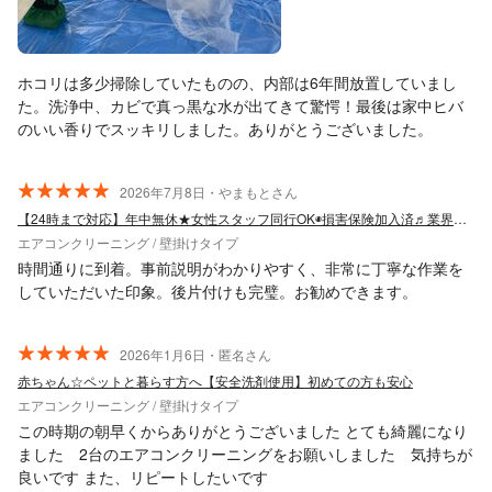
ホコリは多少掃除していたものの、内部は6年間放置していまし
た。洗浄中、カビで真っ黒な水が出てきて驚愕！最後は家中ヒバ
のいい香りでスッキリしました。ありがとうございました。
2026年7月8日・やまもとさん
【24時まで対応】年中無休★女性スタッフ同行OK◉損害保険加入済♬業界歴13年
エアコンクリーニング / 壁掛けタイプ
時間通りに到着。事前説明がわかりやすく、非常に丁寧な作業を
していただいた印象。後片付けも完璧。お勧めできます。
2026年1月6日・匿名さん
赤ちゃん☆ペットと暮らす方へ【安全洗剤使用】初めての方も安心
エアコンクリーニング / 壁掛けタイプ
この時期の朝早くからありがとうございました とても綺麗になり
ました 2台のエアコンクリーニングをお願いしました 気持ちが
良いです また、リピートしたいです