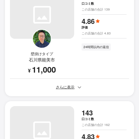
口コミ数
この店舗の合計 139
4.86
評価
この店舗の合計 4.83
24時間以内の返信
壁掛けタイプ
石川県能美市
11,000
¥
さらに表示
143
口コミ数
この店舗の合計 162
4.83