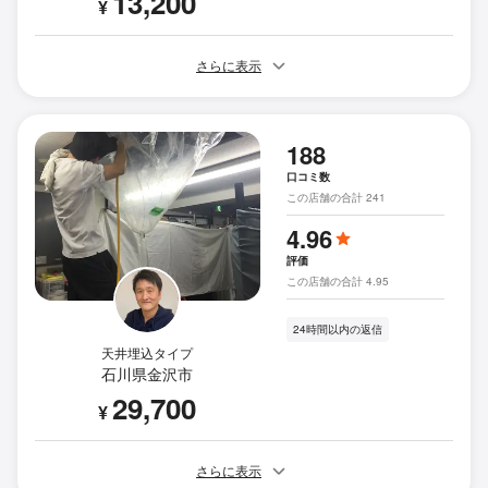
13,200
¥
さらに表示
188
口コミ数
この店舗の合計 241
4.96
評価
この店舗の合計 4.95
24時間以内の返信
天井埋込タイプ
石川県金沢市
29,700
¥
さらに表示