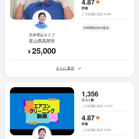
4.87
評価
この店舗の合計 4.85
24時間以内の返信
天井埋込タイプ
富山県高岡市
25,000
¥
さらに表示
1,356
口コミ数
この店舗の合計 1,470
4.87
評価
この店舗の合計 4.85