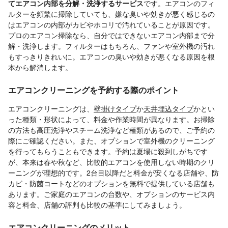
てエアコン内部を分解・洗浄するサービス
です。エアコンのフィ
ルターを頻繁に掃除していても、嫌な臭いや効きが悪く感じるの
はエアコンの内部がカビやホコリで汚れていることが原因です。
プロのエアコン掃除なら、自分ではできないエアコン内部まで分
解・洗浄します。フィルターはもちろん、ファンや室外機の汚れ
もすっきりきれいに。エアコンの臭いや効きが悪くなる原因を根
本から解消します。
エアコンクリーニングを予約する際のポイント
エアコンクリーニングは、
壁掛けタイプ
か
天井埋込タイプ
かとい
った種類・形状によって、料金や作業時間が異なります。お掃除
の方法も高圧洗浄やスチーム洗浄など種類があるので、ご予約の
際にご確認ください。また、オプションで室外機のクリーニング
を行ってもらうこともできます。予約は夏場に殺到しがちです
が、本来は春や秋など、比較的エアコンを使用しない時期のクリ
ーニングが理想的です。2台目以降だと料金が安くなる店舗や、防
カビ・防菌コートなどのオプションを無料で提供している店舗も
あります。ご家庭のエアコンの台数や、オプションのサービス内
容と料金、店舗の評判も比較の基準にしてみましょう。
エアコンクリーニングのメリット