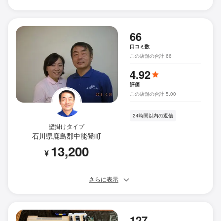
66
口コミ数
この店舗の合計 66
4.92
評価
この店舗の合計 5.00
24時間以内の返信
壁掛けタイプ
石川県鹿島郡中能登町
13,200
¥
さらに表示
127