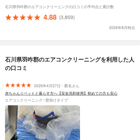
石川県羽咋郡のエアコンクリーニングの口コミの平均点と累計数
4.88
(3,859)
2026年8月時点
石川県羽咋郡のエアコンクリーニングを利用した人
の口コミ
2026年4月27日・匿名さん
赤ちゃん☆ペットと暮らす方へ【安全洗剤使用】初めての方も安心
エアコンクリーニング / 壁掛けタイプ