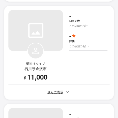
-
口コミ数
この店舗の合計 -
-
評価
この店舗の合計 -
壁掛けタイプ
石川県金沢市
11,000
¥
さらに表示
-