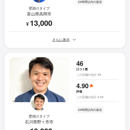
24時間以内の返信
壁掛けタイプ
富山県高岡市
13,000
¥
さらに表示
46
口コミ数
この店舗の合計 48
4.90
評価
この店舗の合計 4.93
24時間以内の返信
壁掛けタイプ
石川県野々市市