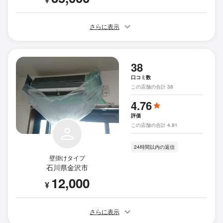
さらに表示
38
口コミ数
この店舗の合計 38
4.76
評価
この店舗の合計 4.81
24時間以内の返信
壁掛けタイプ
石川県金沢市
12,000
¥
さらに表示