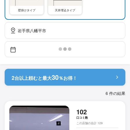
壁掛けタイプ
天井埋込タイプ
岩手県八幡平市
30
2
台以上頼むと
最大
％お得！
6 件の結果
102
口コミ数
この店舗の合計 129