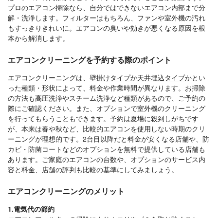
プロのエアコン掃除なら、自分ではできないエアコン内部まで分
解・洗浄します。フィルターはもちろん、ファンや室外機の汚れ
もすっきりきれいに。エアコンの臭いや効きが悪くなる原因を根
本から解消します。
エアコンクリーニングを予約する際のポイント
エアコンクリーニングは、
壁掛けタイプ
か
天井埋込タイプ
かとい
った種類・形状によって、料金や作業時間が異なります。お掃除
の方法も高圧洗浄やスチーム洗浄など種類があるので、ご予約の
際にご確認ください。また、オプションで室外機のクリーニング
を行ってもらうこともできます。予約は夏場に殺到しがちです
が、本来は春や秋など、比較的エアコンを使用しない時期のクリ
ーニングが理想的です。2台目以降だと料金が安くなる店舗や、防
カビ・防菌コートなどのオプションを無料で提供している店舗も
あります。ご家庭のエアコンの台数や、オプションのサービス内
容と料金、店舗の評判も比較の基準にしてみましょう。
エアコンクリーニングのメリット
1.電気代の節約