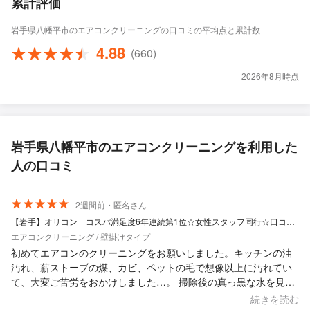
累計評価
岩手県八幡平市のエアコンクリーニングの口コミの平均点と累計数
4.88
(660)
2026年8月時点
岩手県八幡平市のエアコンクリーニングを利用した
人の口コミ
2週間前・匿名さん
【岩手】オリコン コスパ満足度6年連続第1位☆女性スタッフ同行☆口コミ賞受賞店☆
エアコンクリーニング / 壁掛けタイプ
初めてエアコンのクリーニングをお願いしました。キッチンの油
汚れ、薪ストーブの煤、カビ、ペットの毛で想像以上に汚れてい
て、大変ご苦労をおかけしました…。 掃除後の真っ黒な水を見
て、これを吸い込んでたのかと思うとゾッとします。 綺麗になっ
続きを読む