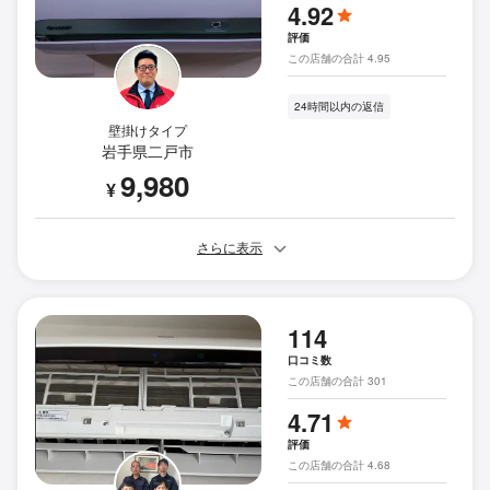
4.92
評価
この店舗の合計 4.95
24時間以内の返信
壁掛けタイプ
岩手県二戸市
9,980
¥
さらに表示
114
口コミ数
この店舗の合計 301
4.71
評価
この店舗の合計 4.68