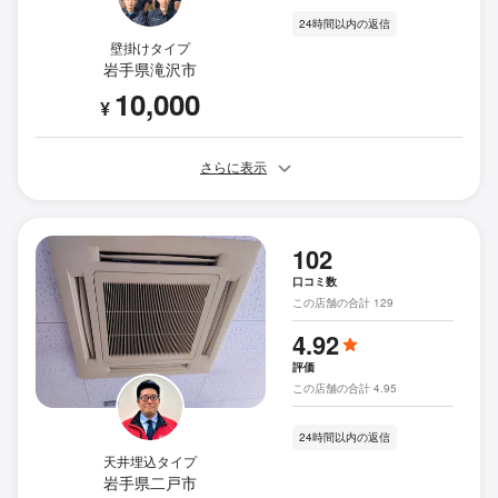
24時間以内の返信
壁掛けタイプ
岩手県滝沢市
10,000
¥
さらに表示
102
口コミ数
この店舗の合計 129
4.92
評価
この店舗の合計 4.95
24時間以内の返信
天井埋込タイプ
岩手県二戸市