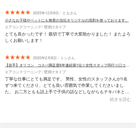
たので、空気も気持ちもスッキリしました。また機会があればお
願いしたいと思います！
2025年12月9日・ともさん
小さなお子様やペットにも無害の当社オリジナルの洗剤を使っております。
エアコンクリーニング / 壁掛けタイプ
とても良かったです！ 親切で丁寧で大変助かりました！ またよろ
しくお願いします！
2020年2月8日・トシさん
【岩手】オリコン コスパ満足度6年連続第1位☆女性スタッフ同行☆口コミ賞受賞店☆
エアコンクリーニング / 壁掛けタイプ
丁寧な仕事にとても満足です。 男性、女性のスタッフさんが1名
ずつ来てくださり、とても良い雰囲気で作業してくださいまし
た。 お二方ともも話上手で子供の話などしながらもテキパキと作
業しており、作業時間が短く感じました。 次回からも利用させて
続きを読む
いただきます。