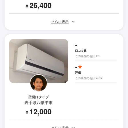
26,400
¥
さらに表示
-
口コミ数
この店舗の合計 28
-
評価
この店舗の合計 4.85
壁掛けタイプ
岩手県八幡平市
12,000
¥
さらに表示