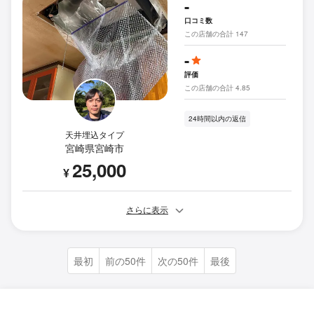
-
口コミ数
この店舗の合計 147
-
評価
この店舗の合計 4.85
24時間以内の返信
天井埋込タイプ
宮崎県宮崎市
25,000
¥
さらに表示
最初
前の50件
次の50件
最後