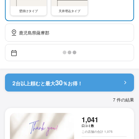
壁掛けタイプ
天井埋込タイプ
鹿児島県薩摩郡
30
2
台以上頼むと
最大
％お得！
7 件の結果
1,041
口コミ数
この店舗の合計 1,075