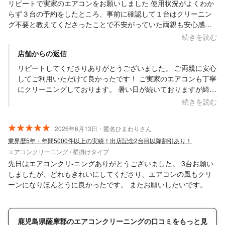
リピートで実家のエアコンをお願いしました 使用状況がよくわか
らず３台の予約をしたところ、事前に確認して１台はクリーニン
グ不要と教えてくださったことで不安がっていた両親も安心感が
出たようです 遠方までの対応も、ありがとうございました！
続きを読む
店舗からの返信
リピートしてくださりありがとうございました。 ご両親に安心
してご利用いただけて良かったです！ ご実家のエアコンも丁寧
にクリーニングしております。 暑い日が続いておりますが綺麗
な空気で快適にお過ごしください。 皆さん、親切なご対応をあ
続きを読む
りがとうございました。 またのご利用をお待ちしております。
2026年6月13日・匿名ひまわりさん
業界歴5年・年間5000件以上の実績！出店記念2台目以降割引あり！
エアコンクリーニング / 壁掛けタイプ
先日はエアコンクリ-ニングありがとうございました。 3台お願い
しましたが、どれもきれいにしてくださり、エアコンの風もクリ
ーンになりほんとうに良かったです。 またお願いしたいです。
鹿児島県薩摩郡のエアコンクリーニングの口コミをもっと見