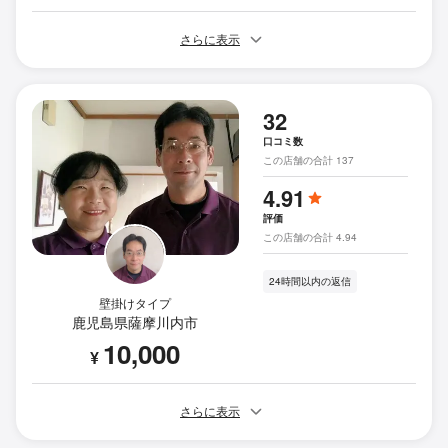
さらに表示
32
口コミ数
この店舗の合計 137
4.91
評価
この店舗の合計 4.94
24時間以内の返信
壁掛けタイプ
鹿児島県薩摩川内市
10,000
¥
さらに表示