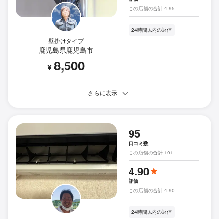
この店舗の合計 4.95
24時間以内の返信
壁掛けタイプ
鹿児島県鹿児島市
8,500
¥
さらに表示
95
口コミ数
この店舗の合計 101
4.90
評価
この店舗の合計 4.90
24時間以内の返信