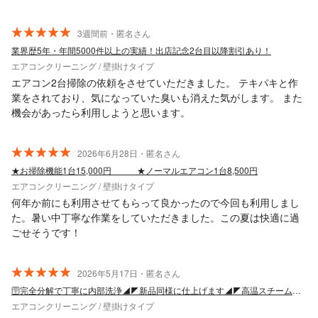
た。
3週間前・匿名さん
業界歴5年・年間5000件以上の実績！出店記念2台目以降割引あり！
エアコンクリーニング / 壁掛けタイプ
エアコン2台掃除の依頼をさせていただきました。 テキパキと作
業をされており、気になっていた臭いも消えた気がします。 また
機会があったら利用しようと思います。
2026年6月28日・匿名さん
★お掃除機能1台15,000円 ★ノーマルエアコン1台8,500円
エアコンクリーニング / 壁掛けタイプ
何年か前にも利用させてもらって良かったので今回も利用しまし
た。暑い中丁寧な作業をしていただきました。この夏は快適に過
ごせそうです！
2026年5月17日・匿名さん
🛜完全分解で丁寧に内部洗浄◢◤新品同様に仕上げます◢◤高温スチームで徹底除菌☘
エアコンクリーニング / 壁掛けタイプ