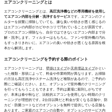
エアコンクリーニングとは
エアコンクリーニングとは、
高圧洗浄機などの専用機材を使用し
てエアコン内部を分解・洗浄するサービス
です。エアコンのフィ
ルターを頻繁に掃除していても、嫌な臭いや効きが悪く感じるの
はエアコンの内部がカビやホコリで汚れていることが原因です。
プロのエアコン掃除なら、自分ではできないエアコン内部まで分
解・洗浄します。フィルターはもちろん、ファンや室外機の汚れ
もすっきりきれいに。エアコンの臭いや効きが悪くなる原因を根
本から解消します。
エアコンクリーニングを予約する際のポイント
エアコンクリーニングは、
壁掛けタイプ
か
天井埋込タイプ
かとい
った種類・形状によって、料金や作業時間が異なります。お掃除
の方法も高圧洗浄やスチーム洗浄など種類があるので、ご予約の
際にご確認ください。また、オプションで室外機のクリーニング
を行ってもらうこともできます。予約は夏場に殺到しがちです
が、本来は春や秋など、比較的エアコンを使用しない時期のクリ
ーニングが理想的です。2台目以降だと料金が安くなる店舗や、防
カビ・防菌コートなどのオプションを無料で提供している店舗も
あります。ご家庭のエアコンの台数や、オプションのサービス内