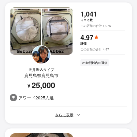
1,041
口コミ数
この店舗の合計 1,075
4.97
評価
この店舗の合計 4.97
24時間以内の返信
天井埋込タイプ
鹿児島県鹿児島市
25,000
¥
アワード2025入選
さらに表示