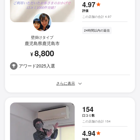
4.97
評価
この店舗の合計 4.97
24時間以内の返信
壁掛けタイプ
鹿児島県鹿児島市
8,800
¥
アワード2025入選
さらに表示
154
口コミ数
この店舗の合計 154
4.94
評価