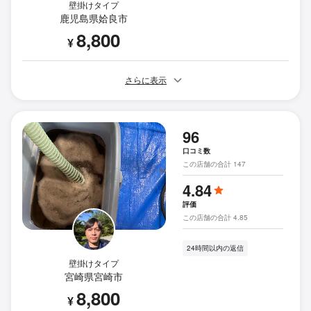
壁掛けタイプ
鹿児島県姶良市
8,800
¥
さらに表示
96
口コミ数
この店舗の合計 147
4.84
評価
この店舗の合計 4.85
24時間以内の返信
壁掛けタイプ
宮崎県宮崎市
8,800
¥