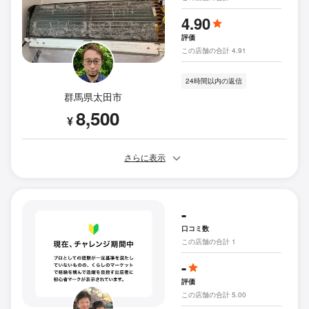
4.90
評価
この店舗の合計 4.91
24時間以内の返信
群馬県太田市
8,500
¥
さらに表示
-
口コミ数
この店舗の合計 1
-
評価
この店舗の合計 5.00