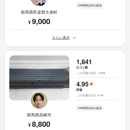
24時間以内の返信
群馬県邑楽郡大泉町
9,000
¥
さらに表示
1,841
口コミ数
この店舗の合計 1,869
4.95
評価
この店舗の合計 4.94
24時間以内の返信
群馬県高崎市
8,800
¥