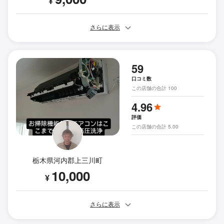
¥
さらに表示
59
口コミ数
この店舗の合計 100
4.96
評価
この店舗の合計 5.00
栃木県河内郡上三川町
10,000
¥
さらに表示