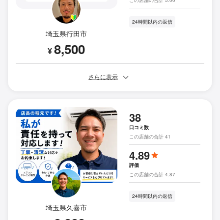
この店舗の合計 5.00
24時間以内の返信
埼玉県行田市
8,500
¥
さらに表示
38
口コミ数
この店舗の合計 41
4.89
評価
この店舗の合計 4.87
24時間以内の返信
埼玉県久喜市