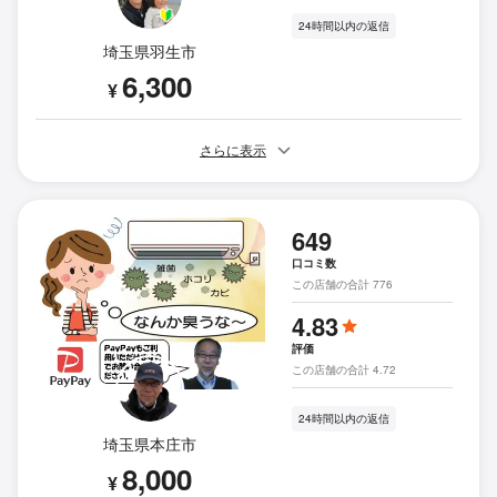
24時間以内の返信
埼玉県羽生市
6,300
¥
さらに表示
649
口コミ数
この店舗の合計 776
4.83
評価
この店舗の合計 4.72
24時間以内の返信
埼玉県本庄市
8,000
¥