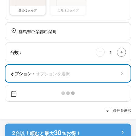
壁掛けタイプ
天井埋込タイプ
群馬県邑楽郡邑楽町
1
台数：
ー
＋
オプション：
オプションを選択
条件を選択
30
2
台以上頼むと
最大
％お得！