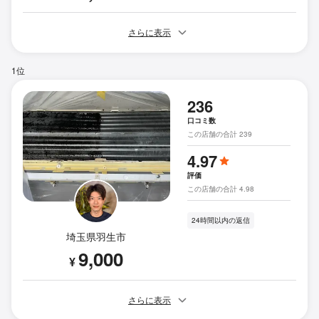
さらに表示
1位
236
口コミ数
この店舗の合計 239
4.97
評価
この店舗の合計 4.98
24時間以内の返信
埼玉県羽生市
9,000
¥
さらに表示