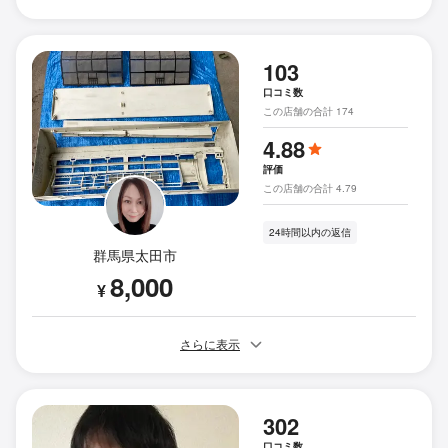
103
口コミ数
この店舗の合計 174
4.88
評価
この店舗の合計 4.79
24時間以内の返信
群馬県太田市
8,000
¥
さらに表示
302
口コミ数