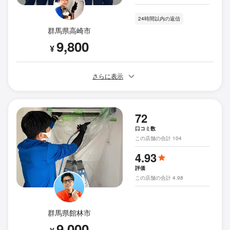
24時間以内の返信
群馬県高崎市
9,800
¥
さらに表示
72
口コミ数
この店舗の合計 104
4.93
評価
この店舗の合計 4.98
群馬県館林市
9,000