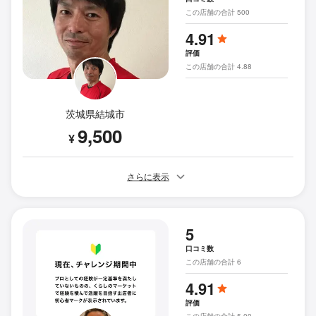
この店舗の合計 500
4.91
評価
この店舗の合計 4.88
茨城県結城市
9,500
¥
さらに表示
5
口コミ数
この店舗の合計 6
4.91
評価