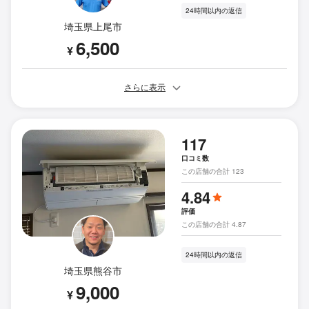
24時間以内の返信
埼玉県上尾市
6,500
¥
さらに表示
117
口コミ数
この店舗の合計 123
4.84
評価
この店舗の合計 4.87
24時間以内の返信
埼玉県熊谷市
9,000
¥