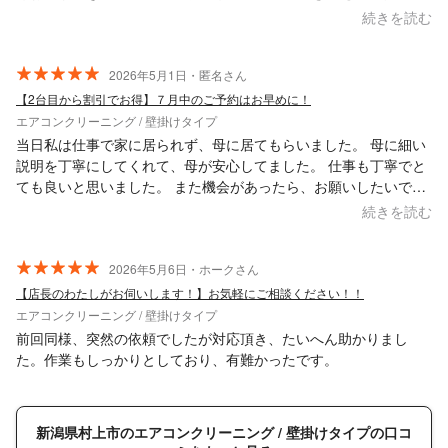
た。自分ではできないような分解掃除を丁寧にしていただき有り
続きを読む
難かったです。お忙しいなか私のちょっとした質問にも優しくお
答えいただきました。この度はありがとうございました。
2026年5月1日・匿名さん
【2台目から割引でお得】７月中のご予約はお早めに！
エアコンクリーニング / 壁掛けタイプ
当日私は仕事で家に居られず、母に居てもらいました。 母に細い
説明を丁寧にしてくれて、母が安心してました。 仕事も丁寧でと
ても良いと思いました。 また機会があったら、お願いしたいで
す。
続きを読む
2026年5月6日・ホークさん
【店長のわたしがお伺いします！】お気軽にご相談ください！！
エアコンクリーニング / 壁掛けタイプ
前回同様、突然の依頼でしたが対応頂き、たいへん助かりまし
た。作業もしっかりとしており、有難かったです。
新潟県村上市のエアコンクリーニング / 壁掛けタイプの口コ