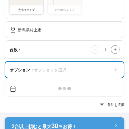
壁掛けタイプ
天井埋込タイプ
新潟県村上市
1
台数：
ー
＋
オプション：
オプションを選択
条件を選択
30
2
台以上頼むと
最大
％お得！