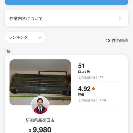
作業内容について
12 件の結果
1位
51
口コミ数
この店舗の合計 59
4.92
評価
この店舗の合計 4.89
新潟県新発田市
9,980
¥