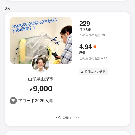
3位
229
口コミ数
この店舗の合計 700
4.94
評価
この店舗の合計 4.93
24時間以内の返信
山形県山形市
9,000
¥
アワード2025入選
さらに表示