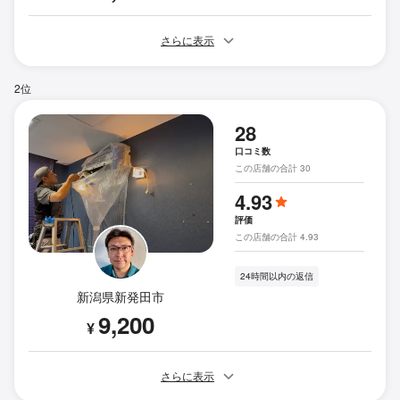
さらに表示
2位
28
口コミ数
この店舗の合計 30
4.93
評価
この店舗の合計 4.93
24時間以内の返信
新潟県新発田市
9,200
¥
さらに表示