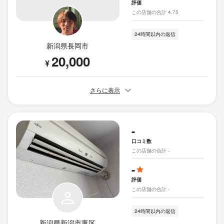
評価
この店舗の合計 4.75
24時間以内の返信
新潟県長岡市
20,000
¥
さらに表示
-
口コミ数
この店舗の合計 -
-
評価
この店舗の合計 -
24時間以内の返信
新潟県新潟市東区