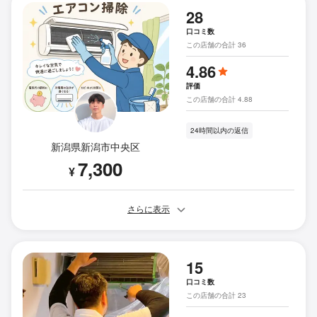
28
口コミ数
この店舗の合計 36
4.86
評価
この店舗の合計 4.88
24時間以内の返信
新潟県新潟市中央区
7,300
¥
さらに表示
15
口コミ数
この店舗の合計 23