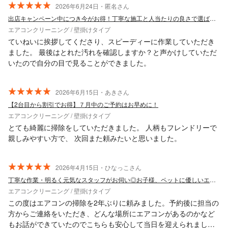
2026年6月24日・匿名さん
出店キャンペーン中につき今がお得！丁寧な施工と人当たりの良さで選ばれています
エアコンクリーニング / 壁掛けタイプ
ていねいに挨拶してくださり、スピーディーに作業していただき
ました。 最後はとれた汚れを確認しますか？と声かけしていただ
いたので自分の目で見ることができました。
2026年6月15日・あきさん
【2台目から割引でお得】７月中のご予約はお早めに！
エアコンクリーニング / 壁掛けタイプ
とても綺麗に掃除をしていただきました。 人柄もフレンドリーで
親しみやすい方で、 次回また頼みたいと思いました。
2026年4月15日・ひなっこさん
丁寧な作業・明るく元気なスタッフがお伺い◎お子様、ペットに優しいエコ洗剤使用★
エアコンクリーニング / 壁掛けタイプ
この度はエアコンの掃除を2年ぶりに頼みました。予約後に担当の
方からご連絡をいただき、どんな場所にエアコンがあるのかなど
もお話ができていたのでこちらも安心して当日を迎えられまし