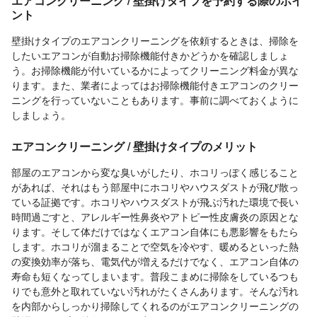
エアコンクリーニング / 壁掛けタイプを予約する際のポイ
ント
壁掛けタイプのエアコンクリーニングを依頼するときは、掃除を
したいエアコンが自動お掃除機能付きかどうかを確認しましょ
う。お掃除機能が付いているかによってクリーニング料金が異な
ります。また、業者によってはお掃除機能付きエアコンのクリー
ニングを行っていないこともあります。事前に調べておくように
しましょう。
エアコンクリーニング / 壁掛けタイプのメリット
部屋のエアコンから変な臭いがしたり、ホコリっぽく感じること
があれば、それはもう部屋中にホコリやハウスダストが飛び散っ
ている証拠です。ホコリやハウスダストが飛ぶ汚れた環境で長い
時間過ごすと、アレルギー性鼻炎やアトピー性皮膚炎の原因とな
ります。そして体だけではなくエアコン自体にも悪影響をもたら
します。ホコリが溜まることで空気を冷やす、暖めるといった熱
の変換効率が落ち、電気代が増えるだけでなく、エアコン自体の
寿命も短くなってしまいます。普段こまめに掃除をしているつも
りでも意外と取れていない汚れがたくさんあります。そんな汚れ
を内部からしっかり掃除してくれるのがエアコンクリーニングの