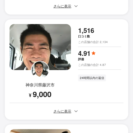
さらに表示
1,516
口コミ数
この店舗の合計 2,134
4.91
評価
この店舗の合計 4.87
24時間以内の返信
神奈川県藤沢市
9,000
¥
さらに表示