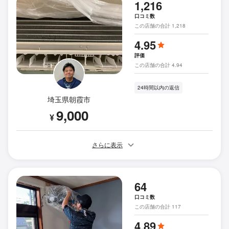
1,216
口コミ数
この店舗の合計 1,218
4.95
評価
この店舗の合計 4.94
24時間以内の返信
埼玉県朝霞市
9,000
¥
さらに表示
64
口コミ数
この店舗の合計 117
4.89