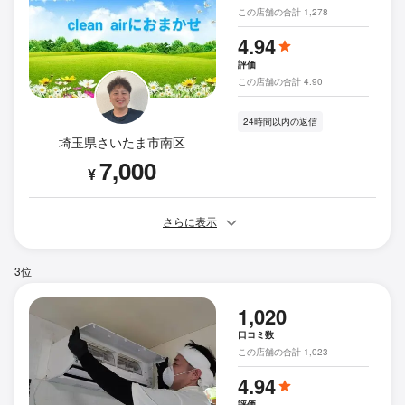
この店舗の合計 1,278
4.94
評価
この店舗の合計 4.90
24時間以内の返信
埼玉県さいたま市南区
7,000
¥
さらに表示
3位
1,020
口コミ数
この店舗の合計 1,023
4.94
評価