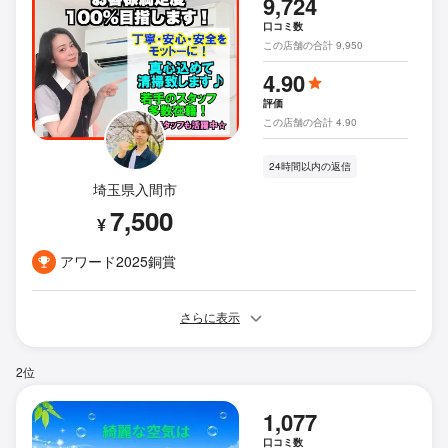
9,724
口コミ数
この店舗の合計 9,950
4.90
評価
この店舗の合計 4.90
24時間以内の返信
埼玉県入間市
7,500
¥
アワード2025銅賞
さらに表示
2位
1,077
口コミ数