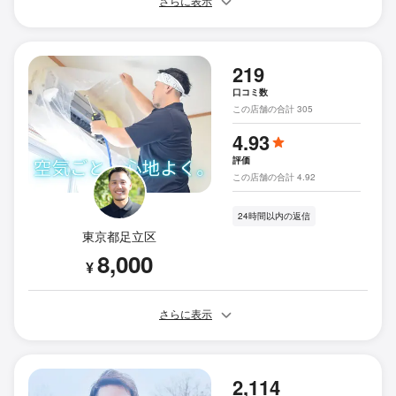
さらに表示
219
口コミ数
この店舗の合計 305
4.93
評価
この店舗の合計 4.92
24時間以内の返信
東京都足立区
8,000
¥
さらに表示
2,114