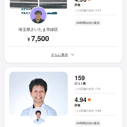
評価
この店舗の合計 4.91
24時間以内の返信
埼玉県さいたま市緑区
7,500
¥
さらに表示
159
口コミ数
この店舗の合計 176
4.94
評価
この店舗の合計 4.88
24時間以内の返信