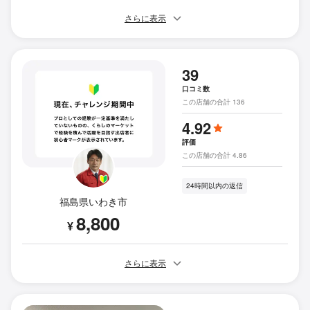
さらに表示
39
口コミ数
この店舗の合計 136
4.92
評価
この店舗の合計 4.86
24時間以内の返信
福島県いわき市
8,800
¥
さらに表示