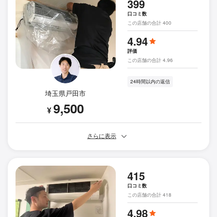
399
口コミ数
この店舗の合計 400
4.94
評価
この店舗の合計 4.96
24時間以内の返信
埼玉県戸田市
9,500
¥
さらに表示
415
口コミ数
この店舗の合計 418
4.98