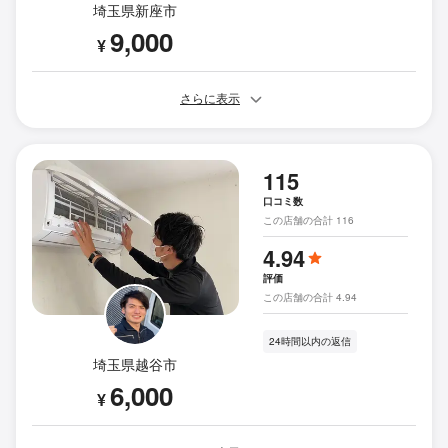
埼玉県新座市
9,000
¥
さらに表示
115
口コミ数
この店舗の合計 116
4.94
評価
この店舗の合計 4.94
24時間以内の返信
埼玉県越谷市
6,000
¥