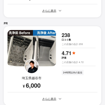
さらに表示
PR
238
口コミ数
この店舗の合計 255
4.71
評価
この店舗の合計 4.72
24時間以内の返信
埼玉県越谷市
6,000
¥
さらに表示