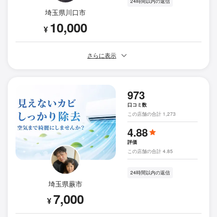
24時間以内の返信
埼玉県川口市
10,000
¥
さらに表示
973
口コミ数
この店舗の合計 1,273
4.88
評価
この店舗の合計 4.85
24時間以内の返信
埼玉県蕨市
7,000
¥