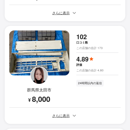
さらに表示
102
口コミ数
この店舗の合計 173
4.89
評価
この店舗の合計 4.80
24時間以内の返信
群馬県太田市
8,000
¥
さらに表示