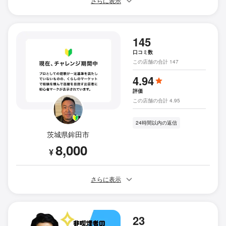
さらに表示
145
口コミ数
この店舗の合計 147
4.94
評価
この店舗の合計 4.95
24時間以内の返信
茨城県鉾田市
8,000
¥
さらに表示
23