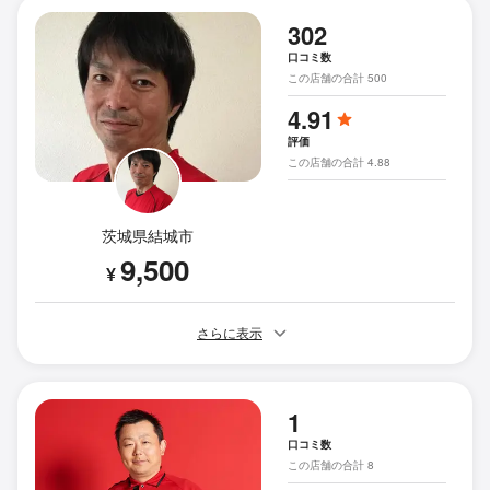
302
口コミ数
この店舗の合計 500
4.91
評価
この店舗の合計 4.88
茨城県結城市
9,500
¥
さらに表示
1
口コミ数
この店舗の合計 8