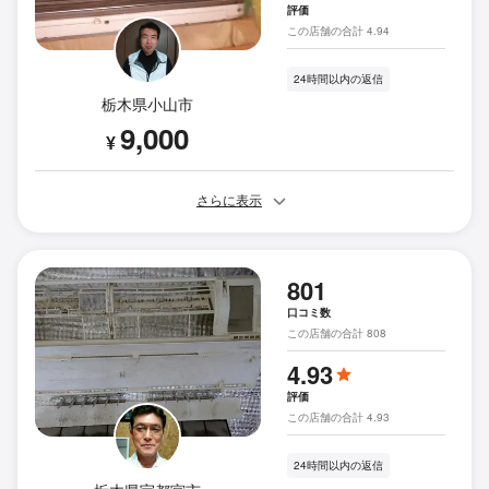
評価
この店舗の合計 4.94
24時間以内の返信
栃木県小山市
9,000
¥
さらに表示
801
口コミ数
この店舗の合計 808
4.93
評価
この店舗の合計 4.93
24時間以内の返信