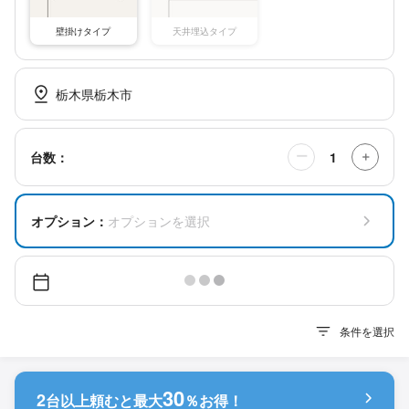
壁掛けタイプ
天井埋込タイプ
栃木県栃木市
1
台数：
ー
＋
オプション：
オプションを選択
条件を選択
30
2
台以上頼むと
最大
％お得！