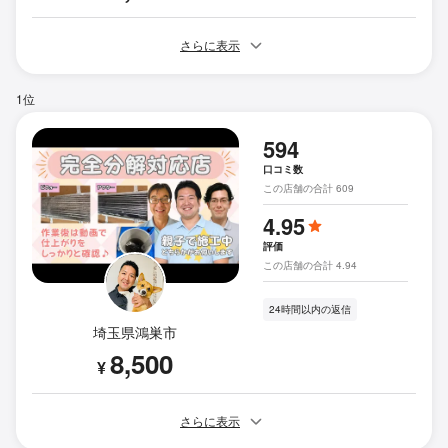
さらに表示
1位
594
口コミ数
この店舗の合計 609
4.95
評価
この店舗の合計 4.94
24時間以内の返信
埼玉県鴻巣市
8,500
¥
さらに表示