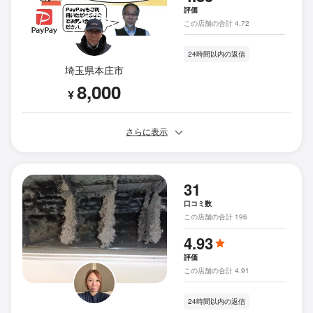
評価
この店舗の合計 4.72
24時間以内の返信
埼玉県本庄市
8,000
¥
さらに表示
31
口コミ数
この店舗の合計 196
4.93
評価
この店舗の合計 4.91
24時間以内の返信