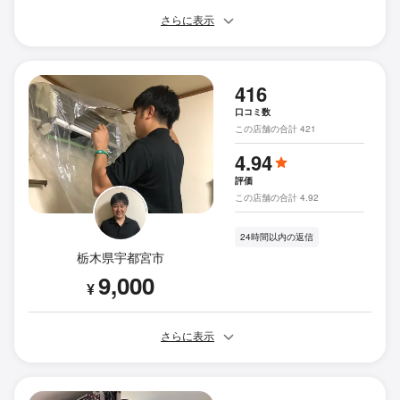
さらに表示
416
口コミ数
この店舗の合計 421
4.94
評価
この店舗の合計 4.92
24時間以内の返信
栃木県宇都宮市
9,000
¥
さらに表示