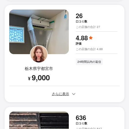
26
口コミ数
この店舗の合計 27
4.88
評価
この店舗の合計 4.88
24時間以内の返信
栃木県宇都宮市
9,000
¥
さらに表示
636
口コミ数
この店舗の合計 847