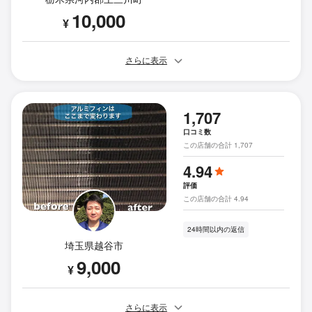
10,000
¥
さらに表示
1,707
口コミ数
この店舗の合計 1,707
4.94
評価
この店舗の合計 4.94
24時間以内の返信
埼玉県越谷市
9,000
¥
さらに表示