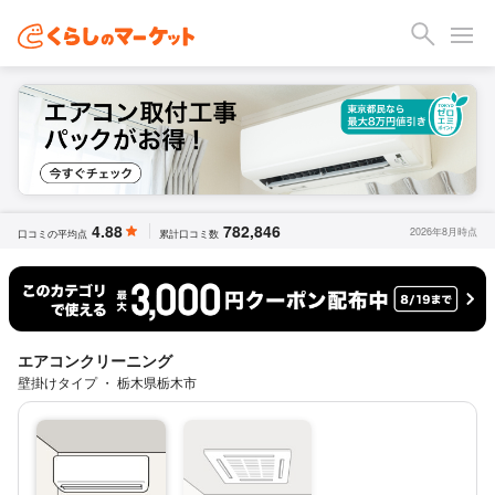
4.88
782,846
2026年8月時点
口コミの平均点
累計口コミ数
エアコンクリーニング
壁掛けタイプ ・ 栃木県栃木市