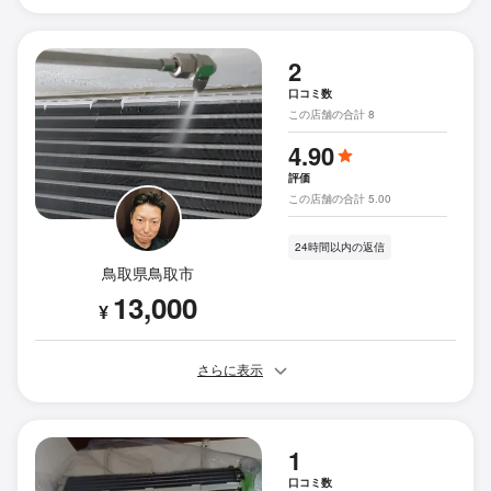
2
口コミ数
この店舗の合計 8
4.90
評価
この店舗の合計 5.00
24時間以内の返信
鳥取県鳥取市
13,000
¥
さらに表示
1
口コミ数