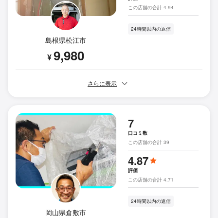
この店舗の合計 4.94
24時間以内の返信
島根県松江市
9,980
¥
さらに表示
7
口コミ数
この店舗の合計 39
4.87
評価
この店舗の合計 4.71
24時間以内の返信
岡山県倉敷市