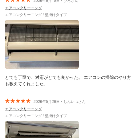
大変助かりました(⁠ ⁠◜⁠‿⁠◝⁠ ⁠)⁠ これからエアコンは毎年クリーニングし
2026年6月10日・ひろさん
ていきたいし、他にもお願いしたいので是非またよろしくお願い
エアコンクリーニング
します！ 暑い中での作業、本当にありがとうございました
エアコンクリーニング / 壁掛けタイプ
(⁠◡⁠ ⁠ω⁠ ⁠◡⁠)
とても丁寧で、対応がとても良かった。 エアコンの掃除のやり方
も教えてくれました。
2026年5月26日・しんいつさん
エアコンクリーニング
エアコンクリーニング / 壁掛けタイプ