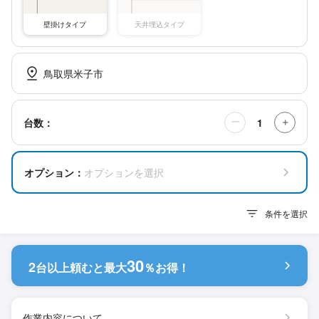
壁掛けタイプ
天井埋込タイプ
鳥取県米子市
1
台数：
ー
＋
オプション：
オプションを選択
条件を選択
30
2
台以上頼むと
最大
％お得！
作業内容について