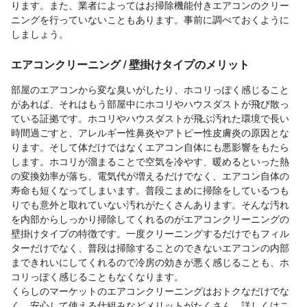
ります。また、業者によってはお掃除機能付きエアコンのクリー
ニングを行っていないこともあります。事前に調べておくように
しましょう。
エアコンクリーニング / 壁掛けタイプのメリット
部屋のエアコンから変な臭いがしたり、ホコリっぽく感じること
があれば、それはもう部屋中にホコリやハウスダストが飛び散っ
ている証拠です。ホコリやハウスダストが飛ぶ汚れた環境で長い
時間過ごすと、アレルギー性鼻炎やアトピー性皮膚炎の原因とな
ります。そして体だけではなくエアコン自体にも悪影響をもたら
します。ホコリが溜まることで空気を冷やす、暖めるといった熱
の変換効率が落ち、電気代が増えるだけでなく、エアコン自体の
寿命も短くなってしまいます。普段こまめに掃除をしているつも
りでも意外と取れていない汚れがたくさんあります。そんな汚れ
を内部からしっかり掃除してくれるのがエアコンクリーニングの
壁掛けタイプの特徴です。一度クリーニングするだけでもフィル
ターだけでなく、普段は掃除することのできないエアコンの内部
まできれいにしてくれるので冷房の効きが悪く感じることも、ホ
コリっぽく感じることもなくなります。
くらしのマーケットのエアコンクリーニングはおトクなだけでな
く、安心して使える仕組みなどメリットがたくさん。詳しくはこ