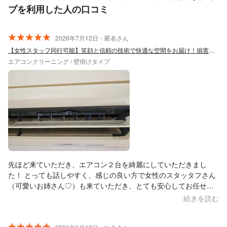
プを利用した人の口コミ
2026年7月12日・匿名さん
【女性スタッフ同行可能】笑顔と信頼の技術で快適な空間をお届け！損害保険加入済◎
エアコンクリーニング / 壁掛けタイプ
先ほど来ていただき、エアコン２台を綺麗にしていただきまし
た！ とっても話しやすく、感じの良い方で女性のスタッタフさん
（可愛いお姉さん♡）も来ていただき、とても安心してお任せで
きました(⁠◍⁠•⁠ᴗ⁠•⁠◍⁠) エアコンから墨汁のような水が出てビックリし
続きを読む
ましたが、お陰でピカピカになりました！ エアコン掃除ついでに
以前から困っていたコンセント部分も無料で修理していただき、