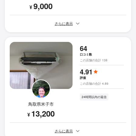
9,000
¥
さらに表示
64
口コミ数
この店舗の合計 138
4.91
評価
この店舗の合計 4.89
24時間以内の返信
鳥取県米子市
13,200
¥
さらに表示