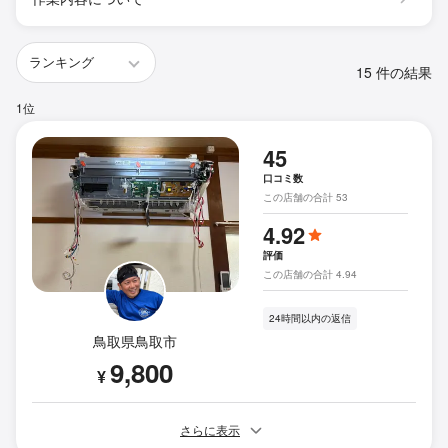
15 件の結果
1位
45
口コミ数
この店舗の合計 53
4.92
評価
この店舗の合計 4.94
24時間以内の返信
鳥取県鳥取市
9,800
¥
さらに表示