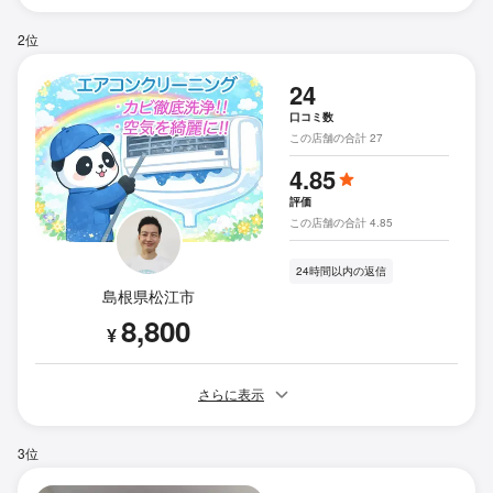
2位
24
口コミ数
この店舗の合計 27
4.85
評価
この店舗の合計 4.85
24時間以内の返信
島根県松江市
8,800
¥
さらに表示
3位