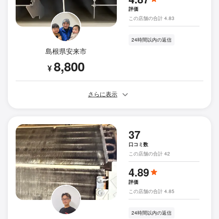
評価
この店舗の合計 4.83
24時間以内の返信
島根県安来市
8,800
¥
さらに表示
37
口コミ数
この店舗の合計 42
4.89
評価
この店舗の合計 4.85
24時間以内の返信