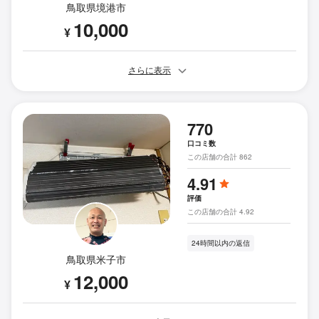
鳥取県境港市
10,000
¥
さらに表示
770
口コミ数
この店舗の合計 862
4.91
評価
この店舗の合計 4.92
24時間以内の返信
鳥取県米子市
12,000
¥