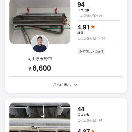
94
口コミ数
この店舗の合計 95
4.91
評価
この店舗の合計 4.90
24時間以内の返信
岡山県玉野市
6,600
¥
さらに表示
44
口コミ数
この店舗の合計 68
4.87