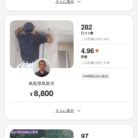
さらに表示
282
口コミ数
この店舗の合計 320
4.96
評価
この店舗の合計 4.92
24時間以内の返信
鳥取県鳥取市
8,800
¥
さらに表示
97