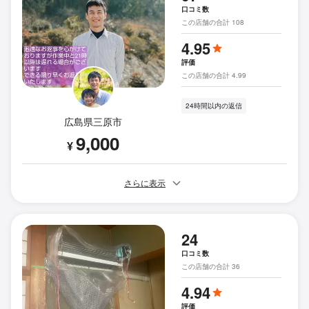
口コミ数
この店舗の合計 108
4.95
評価
この店舗の合計 4.99
24時間以内の返信
広島県三原市
9,000
¥
さらに表示
24
口コミ数
この店舗の合計 36
4.94
評価