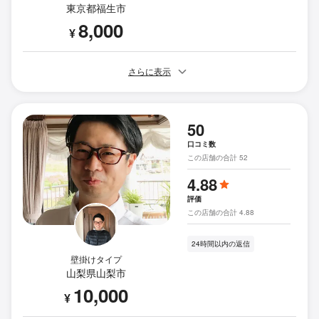
東京都福生市
8,000
¥
さらに表示
50
口コミ数
この店舗の合計 52
4.88
評価
この店舗の合計 4.88
24時間以内の返信
壁掛けタイプ
山梨県山梨市
10,000
¥