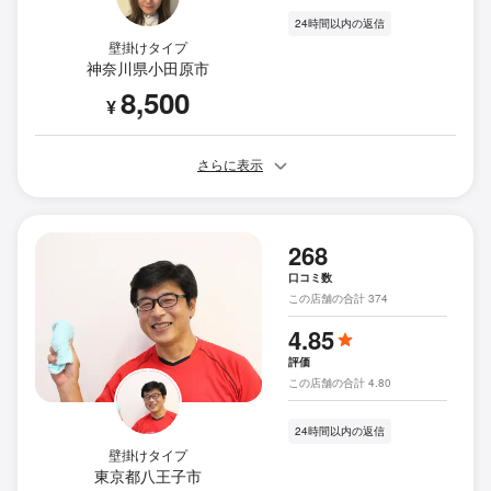
24時間以内の返信
壁掛けタイプ
神奈川県小田原市
8,500
¥
さらに表示
268
口コミ数
この店舗の合計 374
4.85
評価
この店舗の合計 4.80
24時間以内の返信
壁掛けタイプ
東京都八王子市