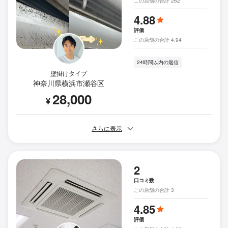
この店舗の合計 262
4.88
評価
この店舗の合計 4.94
24時間以内の返信
壁掛けタイプ
神奈川県横浜市瀬谷区
28,000
¥
さらに表示
2
口コミ数
この店舗の合計 3
4.85
評価