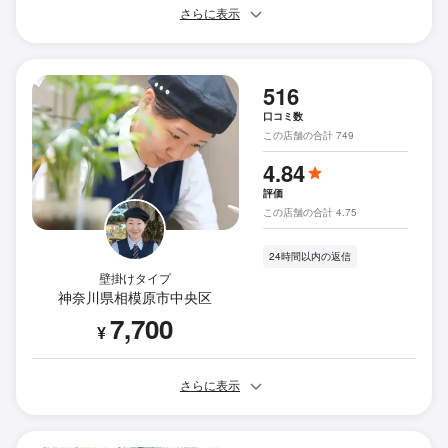
さらに表示
516
口コミ数
この店舗の合計 749
4.84
評価
この店舗の合計 4.75
24時間以内の返信
壁掛けタイプ
神奈川県相模原市中央区
7,700
¥
さらに表示