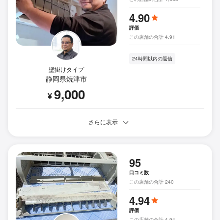
4.90
評価
この店舗の合計 4.91
24時間以内の返信
壁掛けタイプ
静岡県焼津市
9,000
¥
さらに表示
95
口コミ数
この店舗の合計 240
4.94
評価
この店舗の合計 4.94