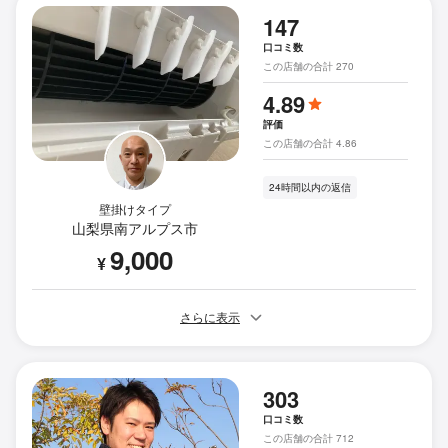
147
口コミ数
この店舗の合計 270
4.89
評価
この店舗の合計 4.86
24時間以内の返信
壁掛けタイプ
山梨県南アルプス市
9,000
¥
さらに表示
303
口コミ数
この店舗の合計 712