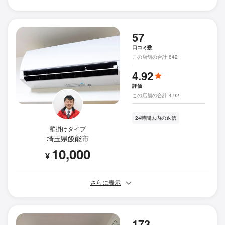
57
口コミ数
この店舗の合計 642
4.92
評価
この店舗の合計 4.92
24時間以内の返信
壁掛けタイプ
埼玉県飯能市
10,000
¥
さらに表示
173