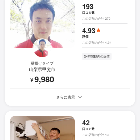
193
口コミ数
この店舗の合計 270
4.93
評価
この店舗の合計 4.94
24時間以内の返信
壁掛けタイプ
山梨県甲斐市
9,980
¥
さらに表示
42
口コミ数
この店舗の合計 43