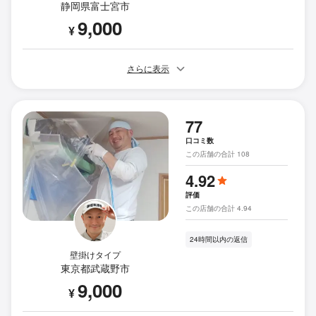
静岡県富士宮市
9,000
¥
さらに表示
77
口コミ数
この店舗の合計 108
4.92
評価
この店舗の合計 4.94
24時間以内の返信
壁掛けタイプ
東京都武蔵野市
9,000
¥