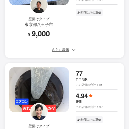
24時間以内の返信
壁掛けタイプ
東京都八王子市
9,000
¥
さらに表示
77
口コミ数
この店舗の合計 110
4.94
評価
この店舗の合計 4.97
24時間以内の返信
壁掛けタイプ