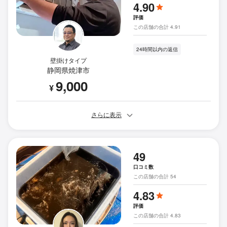
4.90
評価
この店舗の合計 4.91
24時間以内の返信
壁掛けタイプ
静岡県焼津市
9,000
¥
さらに表示
49
口コミ数
この店舗の合計 54
4.83
評価
この店舗の合計 4.83