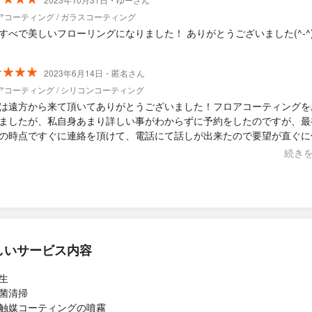
アコーティング / ガラスコーティング
すべで美しいフローリングになりました！ ありがとうございました(^-^
2023年6月14日・匿名さん
アコーティング / シリコンコーティング
は遠方から来て頂いてありがとうございました！フロアコーティングを
ましたが、私自身あまり詳しい事がわからずに予約をしたのですが、最
の時点ですぐに連絡を頂けて、電話にて話しが出来たので要望が直ぐに
心しました。時間にも的確で、仕上りもこちらの要望通りになっており
続き
足です！ 住宅メーカーに頼むと同じ面積をして頂いても、かなり高額
費用も随分抑えられたので良かったです。そして何よりお人柄がとても
きもちのよい取引ができて感謝しています！ また機会があれば、宜し
ます！
しいサービス内容
生
菌清掃
触媒コーティングの噴霧