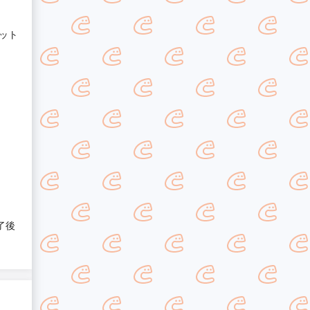
ット
了後