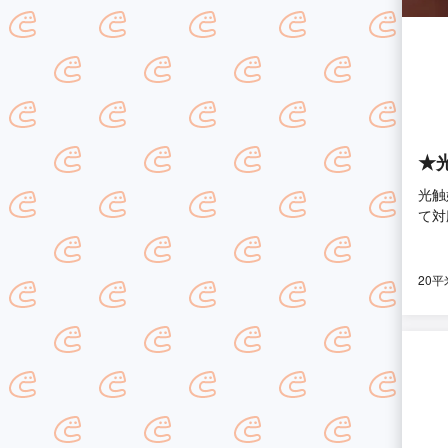
★
光触
て対
20平