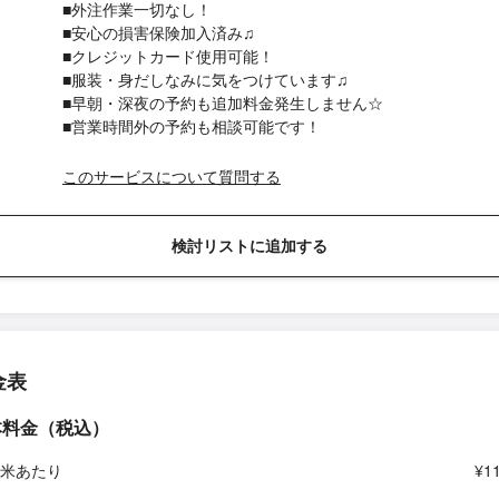
■外注作業一切なし！
■安心の損害保険加入済み♫
■クレジットカード使用可能！
■服装・身だしなみに気をつけています♫
■早朝・深夜の予約も追加料金発生しません☆
■営業時間外の予約も相談可能です！
このサービスについて質問する
検討リストに追加する
金表
本料金（税込）
平米あたり
¥1