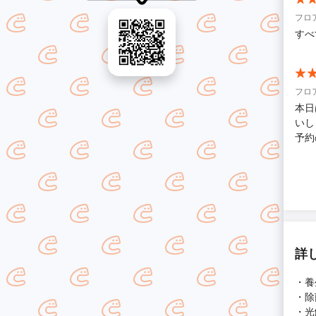
フロ
すべ
フロ
本日
いし
予約
り安
変満
為、
く、
いし
詳
・養
・除
・光