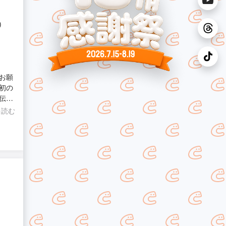
)
お願
初の
伝わ
、大
を読む
だった
良
くお願