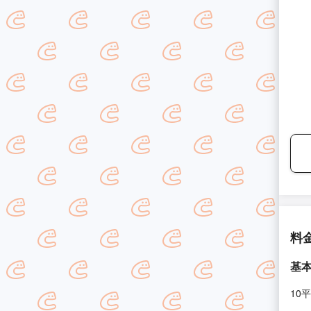
料
基
10