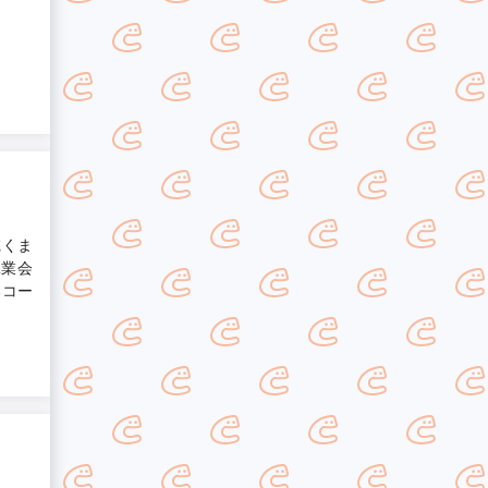
乾くま
工業会
るコー