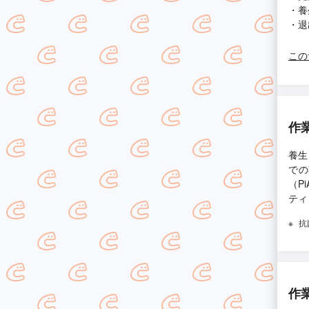
・養
・退
この
作
養生
での
（P
ティ
抗
作