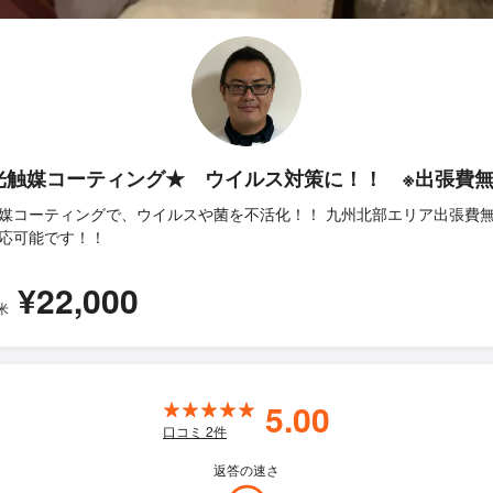
光触媒コーティング★ ウイルス対策に！！ ※出張費
媒コーティングで、ウイルスや菌を不活化！！ 九州北部エリア出張費
応可能です！！
¥22,000
米
5.00
口コミ
2
件
返答の速さ