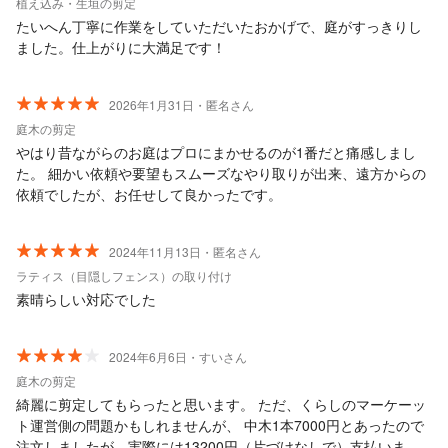
植え込み・生垣の剪定
たいへん丁寧に作業をしていただいたおかげで、庭がすっきりし
ました。仕上がりに大満足です！
2026年1月31日・匿名さん
庭木の剪定
やはり昔ながらのお庭はプロにまかせるのが1番だと痛感しまし
た。 細かい依頼や要望もスムーズなやり取りが出来、遠方からの
依頼でしたが、お任せして良かったです。
2024年11月13日・匿名さん
ラティス（目隠しフェンス）の取り付け
素晴らしい対応でした
2024年6月6日・すいさん
庭木の剪定
綺麗に剪定してもらったと思います。 ただ、くらしのマーケーッ
ト運営側の問題かもしれませんが、 中木1本7000円とあったので
注文しましたが、実際には13200円（片づけなしで）支払いまし