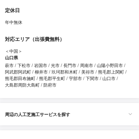
定休日
年中無休
対応エリア（出張費無料）
＜中国＞
山口県
萩市
下松市
岩国市
光市
長門市
周南市
山陽小野田市
阿武郡阿武町
柳井市
玖珂郡和木町
美祢市
熊毛郡上関町
熊毛郡田布施町
熊毛郡平生町
宇部市
下関市
山口市
大島郡周防大島町
防府市
周辺の人工芝施工サービスを探す