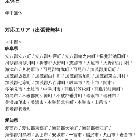
定休日
年中無休
対応エリア（出張費無料）
＜中部＞
岐阜県
安八郡安八町
安八郡神戸町
安八郡輪之内町
揖斐郡池田町
揖斐郡揖斐川町
揖斐郡大野町
恵那市
大垣市
大野郡白川村
海津市
各務原市
可児郡御嵩町
可児市
加茂郡川辺町
加茂郡坂祝町
加茂郡白川町
加茂郡富加町
加茂郡東白川村
加茂郡七宗町
加茂郡八百津町
岐阜市
郡上市
関市
多治見市
土岐市
中津川市
羽島郡笠松町
羽島郡岐南町
羽島市
不破郡関ケ原町
不破郡垂井町
瑞浪市
瑞穂市
美濃加茂市
美濃市
本巣郡北方町
本巣市
山県市
養老郡養老町
愛知県
愛西市
愛知郡東郷町
海部郡大治町
海部郡蟹江町
海部郡飛島村
あま市
安城市
一宮市
稲沢市
犬山市
岩倉市