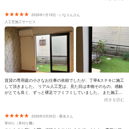
本当に感謝の気持ちでいっぱいです。スタッフの皆さんの丁寧な
ご対応に、終始安心してお任せすることができました。 何かあれ
ばまたお願いしたいです。本当にありがとうございました。
2026年1月19日・いなりんさん
人工芝施工サービス
賃貸の専用庭の小さなお仕事の依頼でしたが、丁寧&ステキに施工
して頂きました。 リアル人工芝は、見た目は本物そのもの、感触
がとても良く、ずっと裸足でフミフミしていました。 また施工中
にプチ情報など色々教えて頂き、とても楽しい時間が過ごせまし
続きを読む
た。 ありがとうございました。
2026年3月30日・匿名さん
草刈り（草刈り機）