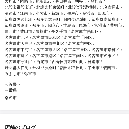
大府市
岡崎市
尾張旭市
春日井市
刈谷市
蒲郡市
北設楽郡設楽町
北設楽郡東栄町
北設楽郡豊根村
北名古屋市
清須市
江南市
小牧市
新城市
瀬戸市
高浜市
田原市
知多郡阿久比町
知多郡武豊町
知多郡東浦町
知多郡南知多町
知多郡美浜町
知多市
知立市
津島市
東海市
常滑市
豊明市
豊川市
豊田市
豊橋市
長久手市
名古屋市熱田区
名古屋市北区
名古屋市昭和区
名古屋市千種区
名古屋市天白区
名古屋市中川区
名古屋市中区
名古屋市中村区
名古屋市西区
名古屋市東区
名古屋市瑞穂区
名古屋市緑区
名古屋市港区
名古屋市南区
名古屋市名東区
名古屋市守山区
西尾市
西春日井郡豊山町
日進市
丹羽郡大口町
丹羽郡扶桑町
額田郡幸田町
半田市
碧南市
みよし市
弥富市
＜近畿＞
三重県
桑名市
店舗のブログ