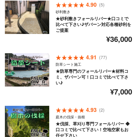
4.90
(5)
砂利敷き
★砂利敷きフォールリバー★口コミで
比べて下さい♪ザバーン対応各種砂利を
ご提案
¥36,000
4.91
(77)
防草シート施工
★防草専門のフォールリバー★材料コ
ミ、ザバーン可！口コミで比べて下さ
い♪
¥7,000
4.93
(2)
庭木の伐採・抜根
★伐採、草刈り専門フォールリバー ◆
口コミで比べて下さい！空地空家もお
任せ下さい