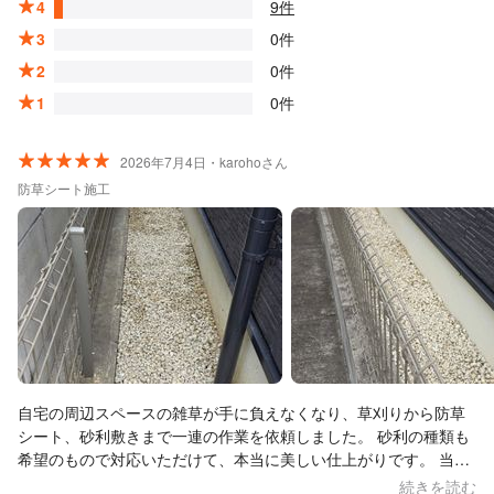
4
9件
3
0件
2
0件
1
0件
2026年7月4日・karohoさん
防草シート施工
​自宅の周辺スペースの雑草が手に負えなくなり、草刈りから防草
シート、砂利敷きまで一連の作業を依頼しました。 砂利の種類も
希望のもので対応いただけて、本当に美しい仕上がりです。 当初
依頼していた場所以外についても、ご好意で草処理していただき
続きを読む