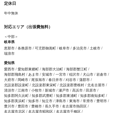
定休日
年中無休
対応エリア（出張費無料）
＜中部＞
岐阜県
恵那市
各務原市
可児郡御嵩町
岐阜市
多治見市
土岐市
瑞浪市
愛知県
愛西市
愛知郡東郷町
海部郡大治町
海部郡蟹江町
海部郡飛島村
あま市
安城市
一宮市
稲沢市
犬山市
岩倉市
大府市
岡崎市
尾張旭市
春日井市
刈谷市
蒲郡市
北設楽郡設楽町
北設楽郡東栄町
北設楽郡豊根村
北名古屋市
清須市
江南市
小牧市
新城市
瀬戸市
高浜市
田原市
知多郡阿久比町
知多郡武豊町
知多郡東浦町
知多郡南知多町
知多郡美浜町
知多市
知立市
津島市
東海市
常滑市
豊明市
豊川市
豊田市
豊橋市
長久手市
名古屋市熱田区
名古屋市北区
名古屋市昭和区
名古屋市千種区