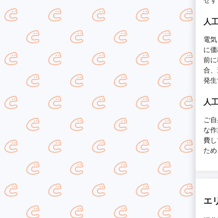
人
電気
に価
前に
合、
発生
人
ご自
な作
費し
ため
エ