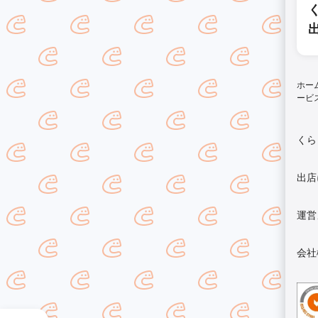
ホー
ービ
くら
出店
運営
会社