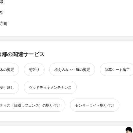
県
郡
寺町
田郡の関連サービス
木の剪定
芝張り
植え込み・生垣の剪定
防草シート施工
安引越し
ウッドデッキメンテナンス
ティス（目隠しフェンス）の取り付け
センサーライト取り付け