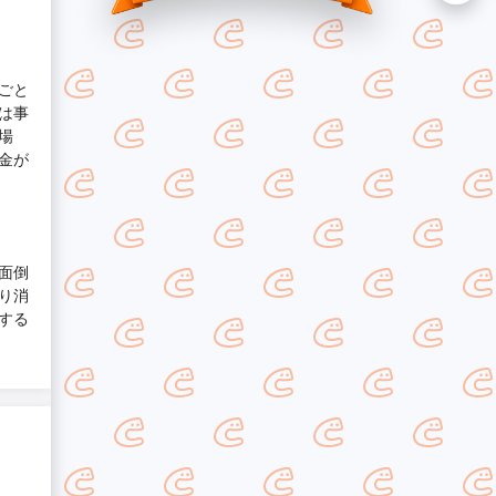
ごと
は事
場
金が
面倒
り消
する