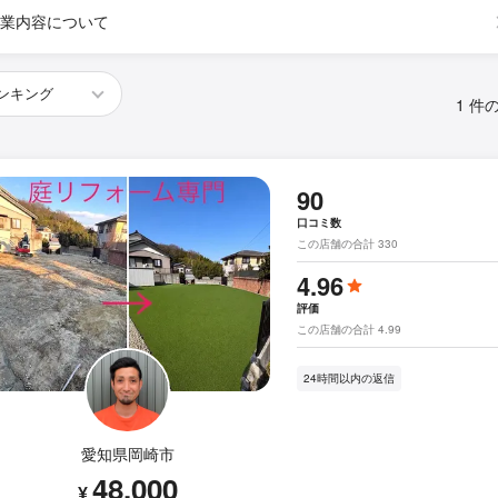
業内容について
1 件
90
口コミ数
この店舗の合計 330
4.96
評価
この店舗の合計 4.99
24時間以内の返信
愛知県岡崎市
48,000
¥