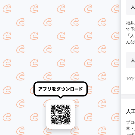
人
福井
で予
「人
んな
人
10
人
プロ
草・
せず