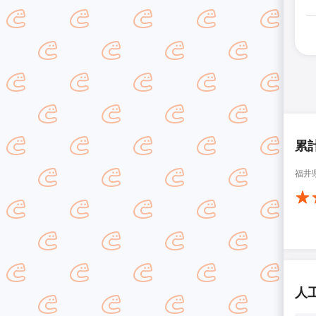
累
福井
人