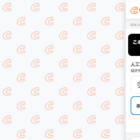
口コミ
人工
福井