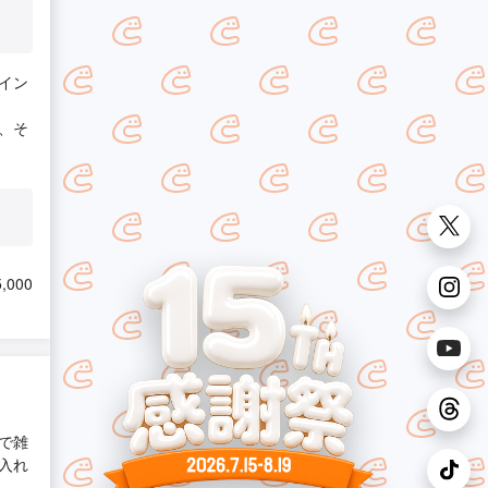
イン
、そ
,000
で雑
入れ