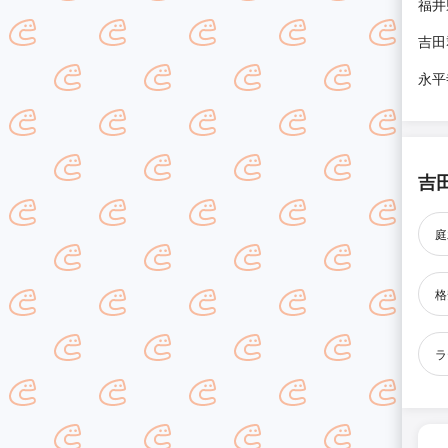
福井
吉田
永平
吉
庭
格
ラ