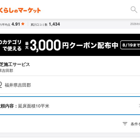
4.91
1,434
2026
の平均点
累計口コミ数
芝施工サービス
県吉田郡
福井県吉田郡
依頼内容：
延床面積10平米
条件