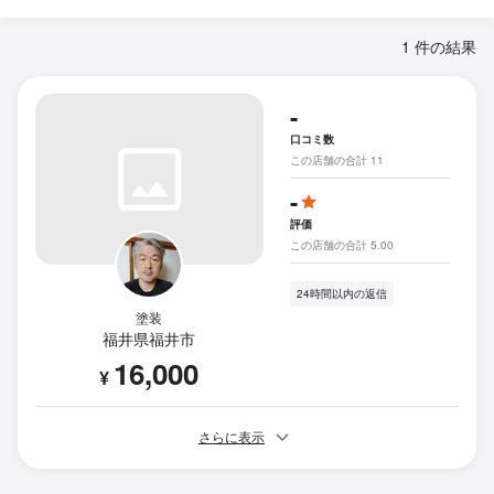
1 件の結果
-
口コミ数
この店舗の合計 11
-
評価
この店舗の合計 5.00
24時間以内の返信
塗装
福井県福井市
16,000
¥
さらに表示