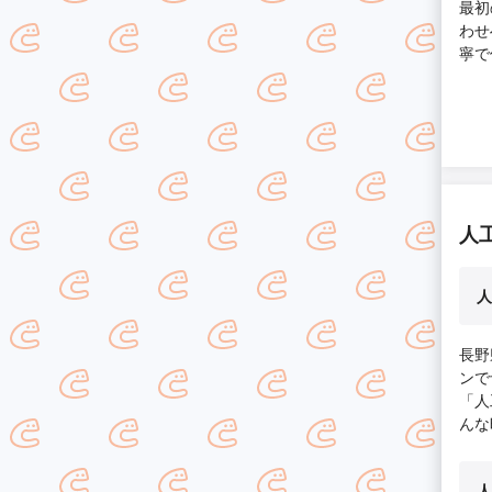
最初
わせ
寧で
施工
の業
人
人
長野
ンで
「人
んな
人