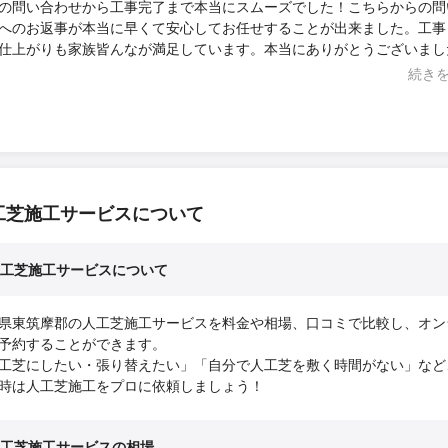
の問い合わせから工事完了まで本当にスムーズでした！こちらからの問
へのお返事が本当に早くて安心してお任せすることが出来ました。工事
仕上がりも家族皆んなが満足しています。本当にありがとうございまし
場所周りも作業前より綺麗にして頂いて申し訳ないくらいでした。オス
続き
者さんです！次もお願いしたいと思います。
工芝施工サービスについて
工芝施工サービスについて
県東筑摩郡の人工芝施工サービスを料金や相場、口コミで比較し、オン
予約することができます。
工芝にしたい・張り替えたい」「自分で人工芝を敷く時間がない」など
時は人工芝施工をプロに依頼しましょう！
工芝施工サービスの相場