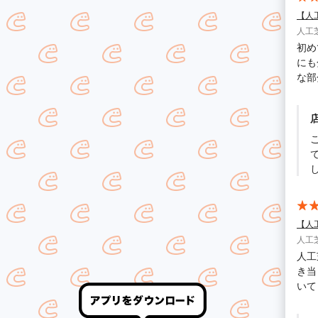
【人
人工
初め
にも
な部
くな
す。
【人
人工
人工
き当
いて
がっ