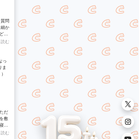
、質問
、細か
ど良
思いま
を読む
なっ
りま
＾）
ただ
を敷
寝転
を読む