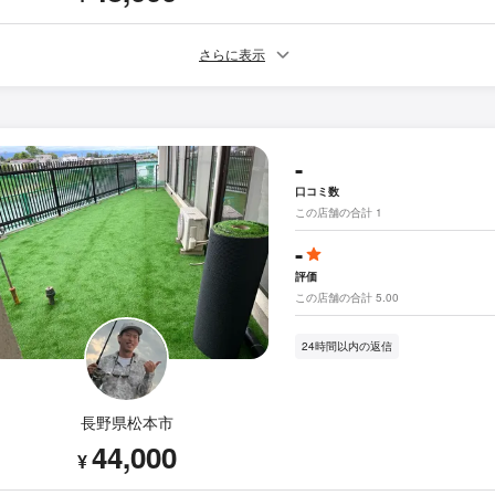
さらに表示
-
口コミ数
この店舗の合計 1
-
評価
この店舗の合計 5.00
24時間以内の返信
長野県松本市
44,000
¥