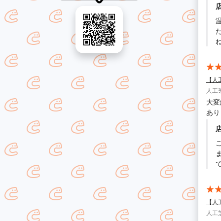
【人
人工
大変
あり
こ
て
【人
人工