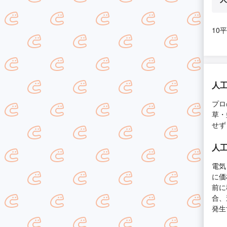
10
人
プロ
草・
せず
人
電気
に価
前に
合、
発生