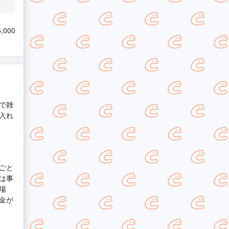
,000
で雑
入れ
ごと
は事
場
金が