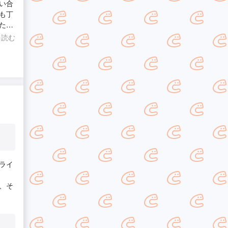
い合
も丁
た！
スメ
を読む
ライ
、そ