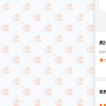
累
長野
長