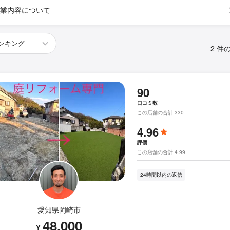
業内容について
2 件
90
口コミ数
この店舗の合計 330
4.96
評価
この店舗の合計 4.99
24時間以内の返信
愛知県岡崎市
48,000
¥