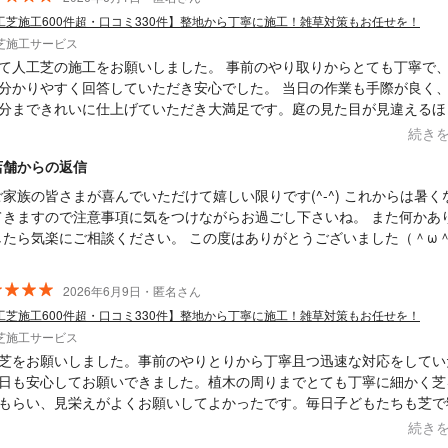
工芝施工600件超・口コミ330件】整地から丁寧に施工！雑草対策もお任せを！
芝施工サービス
て人工芝の施工をお願いしました。 事前のやり取りからとても丁寧で
分かりやすく回答していただき安心でした。 当日の作業も手際が良く
分まできれいに仕上げていただき大満足です。庭の見た目が見違えるほ
り、家族みんな喜んでいます。 また機会があればぜひお願いしたいと
続き
ありがとうございました。
店舗からの返信
ご家族の皆さまが喜んでいただけて嬉しい限りです(^-^) これからは暑く
てきますので注意事項に気をつけながらお過ごし下さいね。 また何かあ
したら気楽にご相談ください。 この度はありがとうございました（＾ω
2026年6月9日・匿名さん
工芝施工600件超・口コミ330件】整地から丁寧に施工！雑草対策もお任せを！
芝施工サービス
芝をお願いしました。事前のやりとりから丁寧且つ迅速な対応をしてい
日も安心してお願いできました。植木の周りまでとても丁寧に細かく芝
もらい、見栄えがよくお願いしてよかったです。毎日子どもたちも芝で
て遊んでます！この度はありがとうございました！
続き