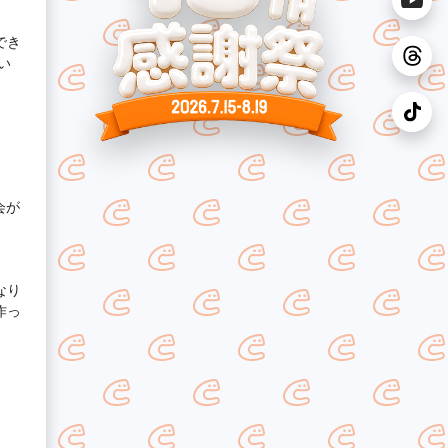
でき
い
会が
作っ