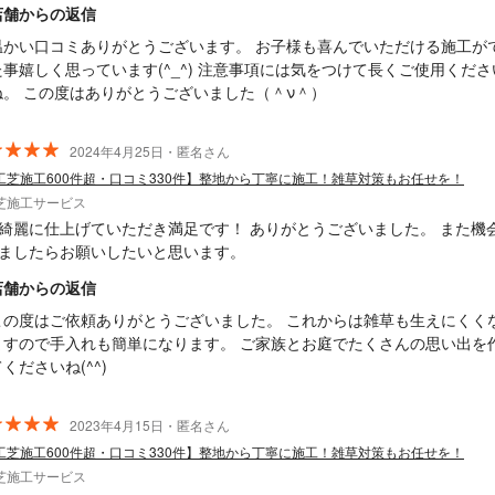
店舗からの返信
温かい口コミありがとうございます。 お子様も喜んでいただける施工が
た事嬉しく思っています(^_^) 注意事項には気をつけて長くご使用くださ
ね。 この度はありがとうございました（＾ν＾）
2024年4月25日・匿名さん
工芝施工600件超・口コミ330件】整地から丁寧に施工！雑草対策もお任せを！
芝施工サービス
綺麗に仕上げていただき満足です！ ありがとうございました。 また機
ましたらお願いしたいと思います。
店舗からの返信
の度はご依頼ありがとうございました。 これからは雑草も生えにくくなり
ますので手入れも簡単になります。 ご家族とお庭でたくさんの思い出を
くださいね(^^)
2023年4月15日・匿名さん
工芝施工600件超・口コミ330件】整地から丁寧に施工！雑草対策もお任せを！
芝施工サービス