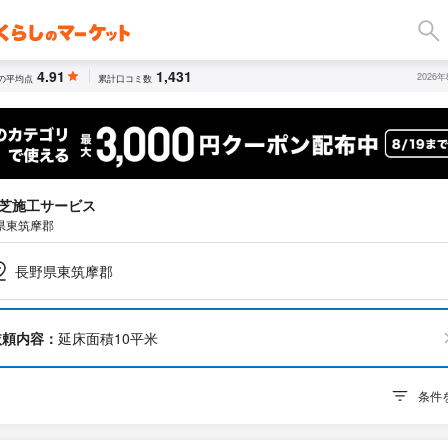
4.91
1,431
2026
の平均点
累計口コミ数
芝施工サービス
県東筑摩郡
長野県東筑摩郡
依頼内容：
延床面積10平米
条件