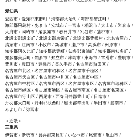
愛知県
愛西市
愛知郡東郷町
海部郡大治町
海部郡蟹江町
海部郡飛島村
あま市
安城市
一宮市
稲沢市
犬山市
岩倉市
大府市
岡崎市
尾張旭市
春日井市
刈谷市
蒲郡市
北設楽郡設楽町
北設楽郡東栄町
北設楽郡豊根村
北名古屋市
清須市
江南市
小牧市
新城市
瀬戸市
高浜市
田原市
知多郡阿久比町
知多郡武豊町
知多郡東浦町
知多郡南知多町
知多郡美浜町
知多市
知立市
津島市
東海市
常滑市
豊明市
豊川市
豊田市
豊橋市
長久手市
名古屋市熱田区
名古屋市北区
名古屋市昭和区
名古屋市千種区
名古屋市天白区
名古屋市中川区
名古屋市中区
名古屋市中村区
名古屋市西区
名古屋市東区
名古屋市瑞穂区
名古屋市緑区
名古屋市港区
名古屋市南区
名古屋市名東区
名古屋市守山区
西尾市
西春日井郡豊山町
日進市
丹羽郡大口町
丹羽郡扶桑町
額田郡幸田町
半田市
碧南市
みよし市
弥富市
＜近畿＞
三重県
伊賀市
伊勢市
員弁郡東員町
いなべ市
尾鷲市
亀山市