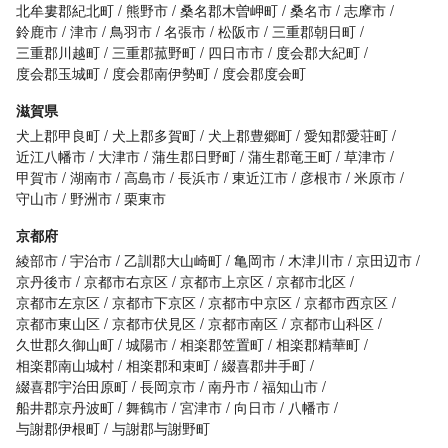
北牟婁郡紀北町
熊野市
桑名郡木曽岬町
桑名市
志摩市
鈴鹿市
津市
鳥羽市
名張市
松阪市
三重郡朝日町
三重郡川越町
三重郡菰野町
四日市市
度会郡大紀町
度会郡玉城町
度会郡南伊勢町
度会郡度会町
滋賀県
犬上郡甲良町
犬上郡多賀町
犬上郡豊郷町
愛知郡愛荘町
近江八幡市
大津市
蒲生郡日野町
蒲生郡竜王町
草津市
甲賀市
湖南市
高島市
長浜市
東近江市
彦根市
米原市
守山市
野洲市
栗東市
京都府
綾部市
宇治市
乙訓郡大山崎町
亀岡市
木津川市
京田辺市
京丹後市
京都市右京区
京都市上京区
京都市北区
京都市左京区
京都市下京区
京都市中京区
京都市西京区
京都市東山区
京都市伏見区
京都市南区
京都市山科区
久世郡久御山町
城陽市
相楽郡笠置町
相楽郡精華町
相楽郡南山城村
相楽郡和束町
綴喜郡井手町
綴喜郡宇治田原町
長岡京市
南丹市
福知山市
船井郡京丹波町
舞鶴市
宮津市
向日市
八幡市
与謝郡伊根町
与謝郡与謝野町