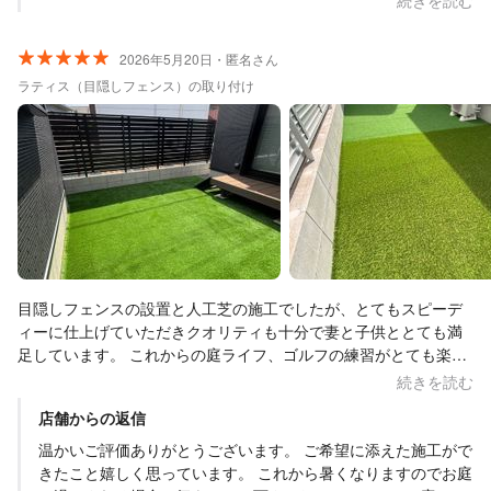
続きを読む
٩(^‿^)۶
2026年5月20日・匿名さん
ラティス（目隠しフェンス）の取り付け
目隠しフェンスの設置と人工芝の施工でしたが、とてもスピーデ
ィーに仕上げていただきクオリティも十分で妻と子供ととても満
足しています。 これからの庭ライフ、ゴルフの練習がとても楽し
みです。 打ち合わせからいろいろと相談に乗っていただいたり施
続きを読む
工後も丁寧な説明ですごく安心できました。 本当にありがとうご
店舗からの返信
ざいました。 また機会があればお願いします。
温かいご評価ありがとうございます。 ご希望に添えた施工がで
きたこと嬉しく思っています。 これから暑くなりますのでお庭