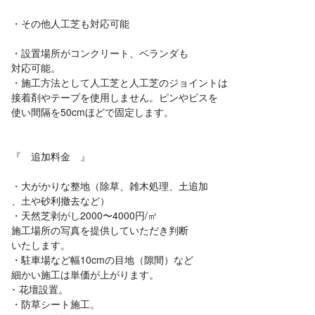
・その他人工芝も対応可能
・設置場所がコンクリート、ベランダも
対応可能。
・施工方法として人工芝と人工芝のジョイントは
接着剤やテープを使用しません。ピンやビスを
使い間隔を50cmほどで固定します。
『 追加料金 』
・大がかりな整地（除草、雑木処理、土追加
、土や砂利撤去など）
・天然芝剥がし2000〜4000円/㎡
施工場所の写真を提供していただき判断
いたします。
・駐車場など幅10cmの目地（隙間）など
細かい施工は単価が上がります。
･ 花壇設置。
・防草シート施工。