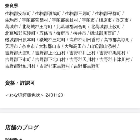
奈良県
生駒郡安堵町
生駒郡斑鳩町
生駒郡三郷町
生駒郡平群町
生駒市
宇陀郡曽爾村
宇陀郡御杖村
宇陀市
橿原市
香芝市
葛城市
北葛城郡王寺町
北葛城郡河合町
北葛城郡上牧町
北葛城郡広陵町
五條市
御所市
桜井市
磯城郡川西町
磯城郡田原本町
磯城郡三宅町
高市郡明日香村
高市郡高取町
天理市
奈良市
大和郡山市
大和高田市
山辺郡山添村
吉野郡大淀町
吉野郡上北山村
吉野郡川上村
吉野郡黒滝村
吉野郡下市町
吉野郡下北山村
吉野郡天川村
吉野郡十津川村
吉野郡野迫川村
吉野郡東吉野村
吉野郡吉野町
資格・許認可
＜わな猟狩猟免状＞ 2431120
店舗のブログ
砂利敷き