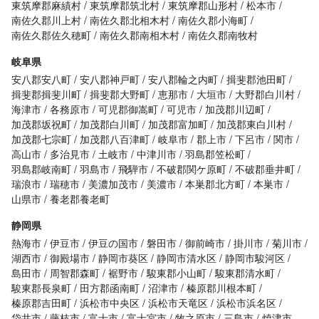
東筑摩郡麻績村
東筑摩郡筑北村
東筑摩郡山形村
松本市
南佐久郡川上村
南佐久郡北相木村
南佐久郡小海町
南佐久郡佐久穂町
南佐久郡南相木村
南佐久郡南牧村
岐阜県
安八郡安八町
安八郡神戸町
安八郡輪之内町
揖斐郡池田町
揖斐郡揖斐川町
揖斐郡大野町
恵那市
大垣市
大野郡白川村
海津市
各務原市
可児郡御嵩町
可児市
加茂郡川辺町
加茂郡坂祝町
加茂郡白川町
加茂郡富加町
加茂郡東白川村
加茂郡七宗町
加茂郡八百津町
岐阜市
郡上市
下呂市
関市
高山市
多治見市
土岐市
中津川市
羽島郡笠松町
羽島郡岐南町
羽島市
飛騨市
不破郡関ケ原町
不破郡垂井町
瑞浪市
瑞穂市
美濃加茂市
美濃市
本巣郡北方町
本巣市
山県市
養老郡養老町
静岡県
熱海市
伊豆市
伊豆の国市
磐田市
御前崎市
掛川市
菊川市
湖西市
御殿場市
静岡市葵区
静岡市清水区
静岡市駿河区
島田市
周智郡森町
裾野市
駿東郡小山町
駿東郡清水町
駿東郡長泉町
田方郡函南町
沼津市
榛原郡川根本町
榛原郡吉田町
浜松市中央区
浜松市天竜区
浜松市浜名区
袋井市
藤枝市
富士市
富士宮市
牧之原市
三島市
焼津市