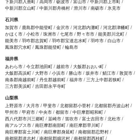
下新川郡入善町
高岡市
砺波市
富山市
中新川郡上市町
中新川郡立山町
中新川郡舟橋村
滑川市
南砺市
氷見市
石川県
加賀市
鹿島郡中能登町
金沢市
河北郡内灘町
河北郡津幡町
かほく市
小松市
珠洲市
七尾市
野々市市
能美郡川北町
能美市
羽咋郡志賀町
羽咋郡宝達志水町
羽咋市
白山市
鳳珠郡穴水町
鳳珠郡能登町
輪島市
福井県
あわら市
今立郡池田町
越前市
大飯郡おおい町
大飯郡高浜町
大野市
小浜市
勝山市
坂井市
鯖江市
敦賀市
南条郡南越前町
丹生郡越前町
福井市
三方上中郡若狭町
三方郡美浜町
吉田郡永平寺町
山梨県
上野原市
大月市
甲斐市
北都留郡小菅村
北都留郡丹波山村
甲州市
甲府市
中央市
都留市
中巨摩郡昭和町
西八代郡市川三郷町
韮崎市
笛吹市
富士吉田市
北杜市
南アルプス市
南巨摩郡南部町
南巨摩郡早川町
南巨摩郡富士川町
南巨摩郡身延町
南都留郡忍野村
南都留郡道志村
南都留郡鳴沢村
南都留郡西桂町