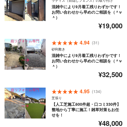
ラティス（目隠しフェンス）の取り付け
混雑中により9月着工残りわずかです！
お問い合わせから早めのご相談を（＾ν
＾）
¥19,000
4.94
(31)
砂利敷き
混雑中により9月着工残りわずかです！
お問い合わせから早めのご相談を（＾ν
＾）
¥32,500
4.95
(134)
芝張り
【人工芝施工600件超・口コミ330件】
整地から丁寧に施工！雑草対策もお任
せを！
¥48,000