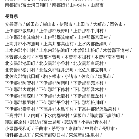
南都留郡富士河口湖町
南都留郡山中湖村
山梨市
長野県
安曇野市
飯田市
飯山市
伊那市
上田市
大町市
岡谷市
上伊那郡飯島町
上伊那郡辰野町
上伊那郡中川村
上伊那郡南箕輪村
上伊那郡箕輪町
上伊那郡宮田村
上高井郡小布施町
上高井郡高山村
上水内郡飯綱町
上水内郡小川村
上水内郡信濃町
木曽郡上松町
木曽郡王滝村
木曽郡大桑村
木曽郡木曽町
木曽郡木祖村
木曽郡南木曽町
北安曇郡池田町
北安曇郡小谷村
北安曇郡白馬村
北安曇郡松川村
北佐久郡軽井沢町
北佐久郡立科町
北佐久郡御代田町
駒ヶ根市
小諸市
佐久市
塩尻市
下伊那郡阿智村
下伊那郡阿南町
下伊那郡売木村
下伊那郡大鹿村
下伊那郡下條村
下伊那郡喬木村
下伊那郡高森町
下伊那郡天龍村
下伊那郡豊丘村
下伊那郡根羽村
下伊那郡平谷村
下伊那郡松川町
下伊那郡泰阜村
下高井郡木島平村
下高井郡野沢温泉村
下高井郡山ノ内町
下水内郡栄村
須坂市
諏訪郡下諏訪町
諏訪郡原村
諏訪郡富士見町
諏訪市
小県郡青木村
小県郡長和町
千曲市
茅野市
東御市
中野市
長野市
埴科郡坂城町
東筑摩郡朝日村
東筑摩郡生坂村