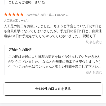
ましたらご連絡下さいね
2026年6月29日・嶋口あゆみさん
人工芝施工サービス
人工芝の施工をお願いしました。ちょうど予定していた日が2日と
も台風直撃になってしまいましたが、予定日の前日1日と、台風通
過後の1日に予定をずらしてやってくださいました。 説明も丁寧
でしたし、施工も丁寧でした。とても感じの良い方でいろいろと
続きを読む
相談にものっていただきました。ストレスだった庭がとてもきれ
店舗からの返信
いになり、大変助かりました。ありがとうございました。
この度は天候により日程の変更を快く受け入れていただきあり
がとうございました。 なんとか無事に施工でき安心しました(
◠‿◠ ) これからはワンちゃんと楽しい時間を過ごして下さい
ね。 この度はありがとうございました（╹◡╹）
続きを読む
全330件の口コミを見る