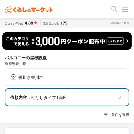
4.88
179
2026年8月時点
口コミの平均点
累計口コミ数
バルコニーの屋根設置
香川県香川郡
香川県香川郡
依頼内容：
柱なしタイプ1箇所
条件を選択