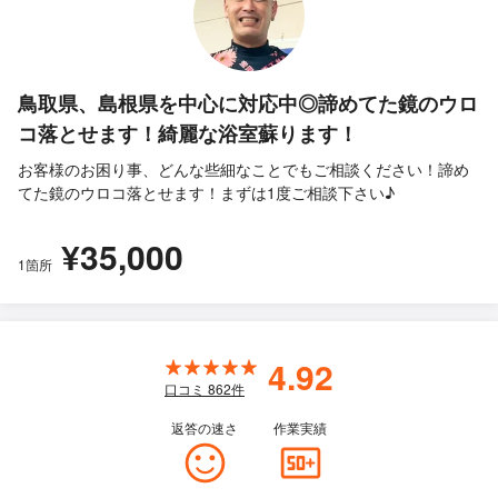
鳥取県、島根県を中心に対応中◎諦めてた鏡のウロ
コ落とせます！綺麗な浴室蘇ります！
お客様のお困り事、どんな些細なことでもご相談ください！諦め
てた鏡のウロコ落とせます！まずは1度ご相談下さい♪
¥35,000
1箇所
4.92
口コミ
862
件
返答の速さ
作業実績