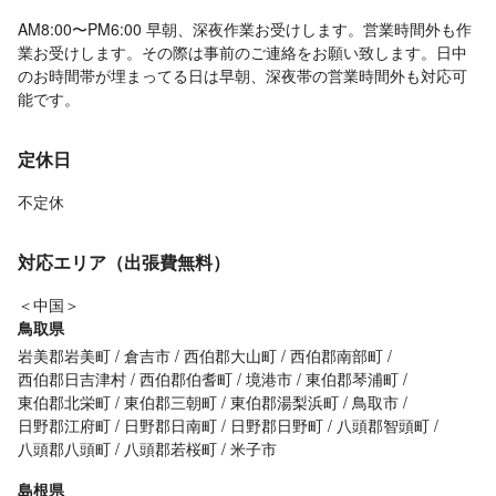
AM8:00〜PM6:00 早朝、深夜作業お受けします。営業時間外も作
業お受けします。その際は事前のご連絡をお願い致します。日中
のお時間帯が埋まってる日は早朝、深夜帯の営業時間外も対応可
能です。
定休日
不定休
対応エリア（出張費無料）
＜中国＞
鳥取県
岩美郡岩美町
倉吉市
西伯郡大山町
西伯郡南部町
西伯郡日吉津村
西伯郡伯耆町
境港市
東伯郡琴浦町
東伯郡北栄町
東伯郡三朝町
東伯郡湯梨浜町
鳥取市
日野郡江府町
日野郡日南町
日野郡日野町
八頭郡智頭町
八頭郡八頭町
八頭郡若桜町
米子市
島根県