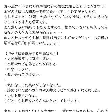
お部屋のそうじなら掃除機などの機械に頼ることができますが、
浴室の清掃は人間の手で時間をかけて行う必要があります。
もちろんカビ、雑菌、ぬめりなどの汚れを綺麗にするにはそれな
りにコツや体力も必要です。
また滑り易い場所でもありますので、慣れていないと転倒して骨
折などの大ケガに繋がる恐れも・・・
体力と神経を使うお風呂掃除は当店にお任せください！ お客様の
浴室を徹底的に綺麗にいたします！
【浴室清掃を依頼する理由は様々】
・カビが繁殖して気持ち悪い。
・水垢やカビを落とすのが疲れる。
・排水口が臭い。
・鏡が曇って見えない。
↓
・気になってた臭いがしなくなった。
・諦めていた鏡のウロコや天井のカビまで跡形もなくなった。
・いいお風呂だなぁ。
などというお声をたくさんいただいております。
出会ったお客様1人1人を大切にし、感謝の気持ちを持ち、心を込