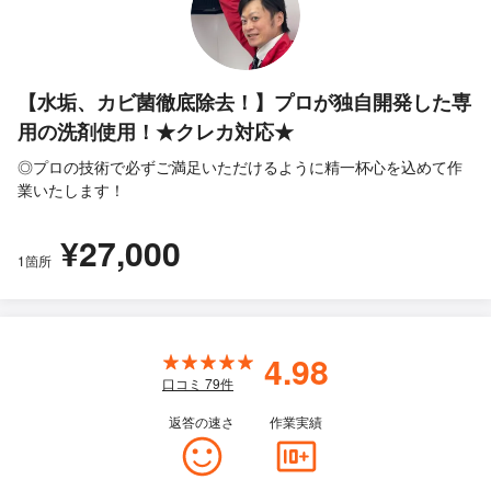
【水垢、カビ菌徹底除去！】プロが独自開発した専
用の洗剤使用！★クレカ対応★
◎プロの技術で必ずご満足いただけるように精一杯心を込めて作
業いたします！
¥27,000
1箇所
4.98
口コミ
79
件
返答の速さ
作業実績