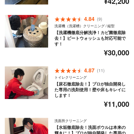
¥42,200
4.84
(9)
洗濯機（洗濯槽）クリーニング / 縦型
【洗濯機徹底分解洗浄！カビ菌徹底除
去！】ビートウォッシュも対応可能で
す！
¥30,000
4.87
(11)
トイレクリーニング
【尿石徹底除去！】プロが独自開発し
た専用の洗剤使用！壁や床もキレイに
します！
¥11,000
洗面所クリーニング
【水垢徹底除去！洗面ボウルは本来の
輝きに！】プロが独自開発した専用の