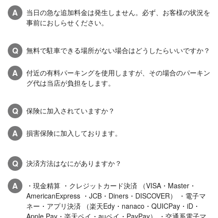
A
当日の急な追加料金は発生しません。必ず、お客様の状況を
事前におしらせください。
Q
無料で駐車できる場所がない場合はどうしたらいいですか？
A
付近の有料パーキングを使用しますが、その場合のパーキン
グ代は当店が負担をします。
Q
保険に加入されていますか？
A
損害保険に加入しております。
Q
決済方法はなにがありますか？
A
・現金精算 ・クレジットカード決済 （VISA・Master・
AmericanExpress ・JCB・Diners・DISCOVER） ・電子マ
ネー・アプリ決済 （楽天Edy・nanaco・QUICPay・iD・
Apple Pay・楽天ペイ・auペイ・PayPay） ・交通系電子マ