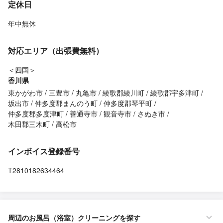
定休日
年中無休
対応エリア（出張費無料）
＜四国＞
香川県
東かがわ市
三豊市
丸亀市
綾歌郡綾川町
綾歌郡宇多津町
坂出市
仲多度郡まんのう町
仲多度郡琴平町
仲多度郡多度津町
善通寺市
観音寺市
さぬき市
木田郡三木町
高松市
インボイス登録番号
T2810182634464
周辺のお風呂（浴室）クリーニングを探す