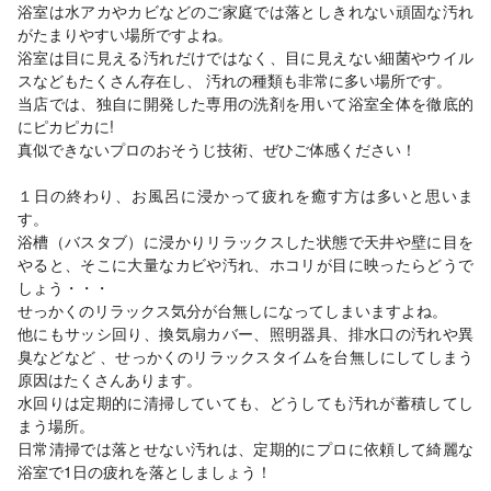
浴室は水アカやカビなどのご家庭では落としきれない頑固な汚れ
がたまりやすい場所ですよね。
浴室は目に見える汚れだけではなく、目に見えない細菌やウイル
スなどもたくさん存在し、 汚れの種類も非常に多い場所です。
当店では、独自に開発した専用の洗剤を用いて浴室全体を徹底的
にピカピカに!
真似できないプロのおそうじ技術、ぜひご体感ください！
１日の終わり、お風呂に浸かって疲れを癒す方は多いと思いま
す。
浴槽（バスタブ）に浸かりリラックスした状態で天井や壁に目を
やると、そこに大量なカビや汚れ、ホコリが目に映ったらどうで
しょう・・・
せっかくのリラックス気分が台無しになってしまいますよね。
他にもサッシ回り、換気扇カバー、照明器具、排水口の汚れや異
臭などなど 、せっかくのリラックスタイムを台無しにしてしまう
原因はたくさんあります。
水回りは定期的に清掃していても、どうしても汚れが蓄積してし
まう場所。
日常清掃では落とせない汚れは、定期的にプロに依頼して綺麗な
浴室で1日の疲れを落としましょう！