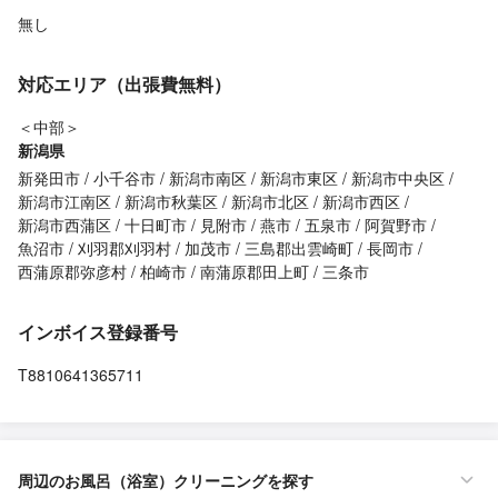
無し
対応エリア（出張費無料）
＜中部＞
新潟県
新発田市
小千谷市
新潟市南区
新潟市東区
新潟市中央区
新潟市江南区
新潟市秋葉区
新潟市北区
新潟市西区
新潟市西蒲区
十日町市
見附市
燕市
五泉市
阿賀野市
魚沼市
刈羽郡刈羽村
加茂市
三島郡出雲崎町
長岡市
西蒲原郡弥彦村
柏崎市
南蒲原郡田上町
三条市
インボイス登録番号
T8810641365711
周辺のお風呂（浴室）クリーニングを探す