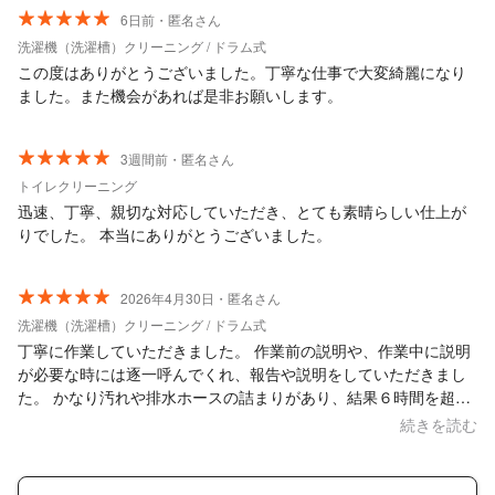
6日前・匿名さん
洗濯機（洗濯槽）クリーニング / ドラム式
この度はありがとうございました。丁寧な仕事で大変綺麗になり
ました。また機会があれば是非お願いします。
3週間前・匿名さん
トイレクリーニング
迅速、丁寧、親切な対応していただき、とても素晴らしい仕上が
りでした。 本当にありがとうございました。
2026年4月30日・匿名さん
洗濯機（洗濯槽）クリーニング / ドラム式
丁寧に作業していただきました。 作業前の説明や、作業中に説明
が必要な時には逐一呼んでくれ、報告や説明をしていただきまし
た。 かなり汚れや排水ホースの詰まりがあり、結果６時間を超え
る長丁場の作業となりましたが、洗濯機はきれいになり、その後
続きを読む
問題なく使用できました。依頼してよかったと思います。 また、
我が家の子供達が何度も作業を見に行き騒がしい中ではありまし
たが大変ありがとうございました。