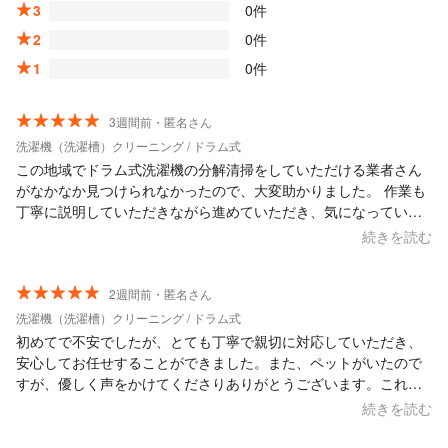
3
0件
2
0件
1
0件
3週間前・匿名さん
洗濯機（洗濯槽）クリーニング / ドラム式
この地域でドラム式洗濯機の分解清掃をしていただける業者さん
がなかなか見つけられなかったので、大変助かりました。 作業も
丁寧に説明していただきながら進めていただき、気になっていた
部分がスッキリとキレイになって、大満足です。 ドラム式の構造
続きを読む
的に自分でのメンテナンスには限界があり、また同様の症状が出
てきたら、お願いできればなと思いました。 ありがとうございま
した。
2週間前・匿名さん
洗濯機（洗濯槽）クリーニング / ドラム式
初めてで不安でしたが、とても丁寧で親切に対応していただき、
安心してお任せすることができました。また、ペットがいたので
すが、優しく声をかけてくださりありがとうございます。これか
らもお世話になりたいと強く思いました。またよろしくお願いし
続きを読む
ます！