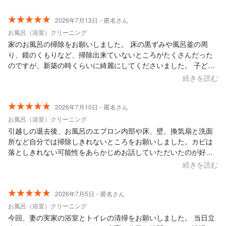
スさんが外そうと試みたが外れなかったそうなのでそのままお掃
除してくださったとのことでした。 お掃除は本当に綺麗にしてく
2026年7月13日・匿名さん
ださいました◎ 特に洗濯機パンは洗濯機を移動して掃除してもら
お風呂（浴室）クリーニング
えたことに感動しました！ それで追加料金が3,000円は安すぎて
家のお風呂の掃除をお願いしました。 床の黒ずみや風呂釜の周
ビックリです！！ 次回もまたお願いしたいと思います
り、鏡のくもりなど、掃除出来ていないところがたくさんだった
のですが、新築の時くらいに綺麗にしてくださいました。 子ども
にいつも「キタナイネェ」と言われていたお風呂だったので、ピ
続きを読む
カピカになってとても気分良く過ごせるようになりました。 本当
にどうもありがとうございました。
2026年7月10日・匿名さん
お風呂（浴室）クリーニング
引越しの退去後、お風呂のエプロン内部や床、壁、換気扇と洗面
所など自分では掃除しきれないところをお願いしました。カビは
落としきれない可能性をあらかじめお話していただいたのが好印
象でした。それでもできる所までしっかり綺麗にしてくださいま
続きを読む
した。 暑い中本当にありがとうございました。
2026年7月5日・匿名さん
お風呂（浴室）クリーニング
今回、妻の実家の浴室とトイレの清掃をお願いしました。 当日立