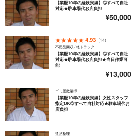
【業歴10年の経験実績】◎すべて自社
対応★駐車場代お店負担
¥50,000
4.93
(14)
不用品回収 / 軽トラック
【業歴10年の経験実績】◎すべて自社
対応★駐車場代お店負担★当日作業可
能
¥13,000
ゴミ屋敷清掃
【業歴10年の経験実績】女性スタッフ
指定OK◎すべて自社対応★駐車場代お
店負担
遺品整理