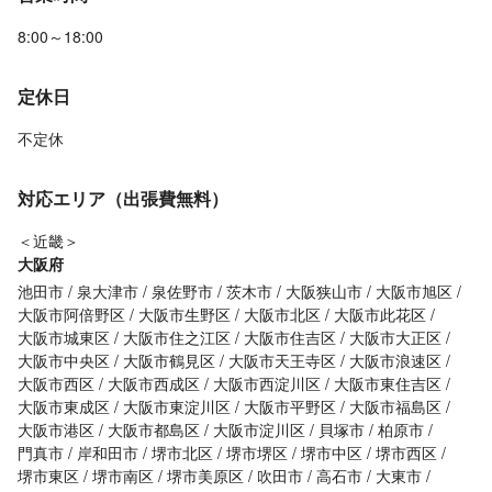
8:00～18:00
定休日
不定休
対応エリア（出張費無料）
＜近畿＞
大阪府
池田市
泉大津市
泉佐野市
茨木市
大阪狭山市
大阪市旭区
大阪市阿倍野区
大阪市生野区
大阪市北区
大阪市此花区
大阪市城東区
大阪市住之江区
大阪市住吉区
大阪市大正区
大阪市中央区
大阪市鶴見区
大阪市天王寺区
大阪市浪速区
大阪市西区
大阪市西成区
大阪市西淀川区
大阪市東住吉区
大阪市東成区
大阪市東淀川区
大阪市平野区
大阪市福島区
大阪市港区
大阪市都島区
大阪市淀川区
貝塚市
柏原市
門真市
岸和田市
堺市北区
堺市堺区
堺市中区
堺市西区
堺市東区
堺市南区
堺市美原区
吹田市
高石市
大東市