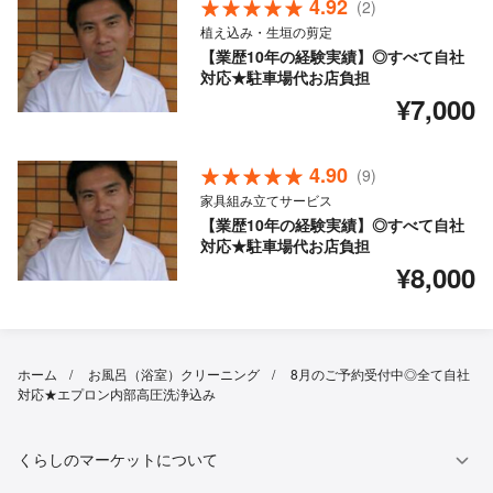
4.92
(2)
植え込み・生垣の剪定
【業歴10年の経験実績】◎すべて自社
対応★駐車場代お店負担
¥7,000
4.90
(9)
家具組み立てサービス
【業歴10年の経験実績】◎すべて自社
対応★駐車場代お店負担
¥8,000
ホーム
お風呂（浴室）クリーニング
8月のご予約受付中◎全て自社
対応★エプロン内部高圧洗浄込み
くらしのマーケットについて