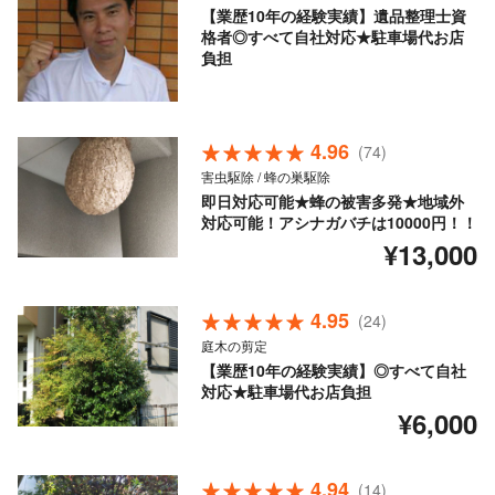
【業歴10年の経験実績】遺品整理士資
格者◎すべて自社対応★駐車場代お店
負担
4.96
(74)
害虫駆除 / 蜂の巣駆除
即日対応可能★蜂の被害多発★地域外
対応可能！アシナガバチは10000円！！
¥13,000
4.95
(24)
庭木の剪定
【業歴10年の経験実績】◎すべて自社
対応★駐車場代お店負担
¥6,000
4.94
(14)