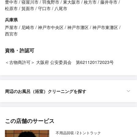
豊中市
寝屋川市
羽曳野市
東大阪市
枚方市
藤井寺市
松原市
箕面市
守口市
八尾市
兵庫県
芦屋市
尼崎市
神戸市中央区
神戸市灘区
神戸市東灘区
西宮市
資格・許認可
＜古物商許可＞ 大阪府 公安委員会 第621120172023号
周辺のお風呂（浴室）クリーニングを探す
この店舗のサービス
不用品回収 / 2トントラック