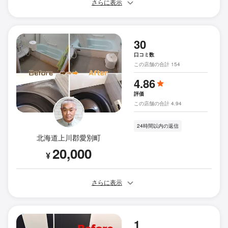
さらに表示
30
口コミ数
この店舗の合計 154
4.86
評価
この店舗の合計 4.94
24時間以内の返信
北海道上川郡愛別町
20,000
¥
さらに表示
1