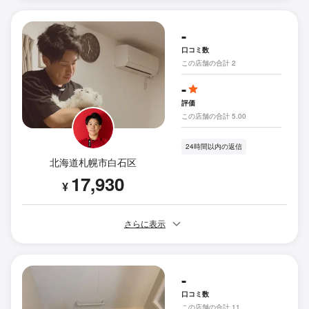
-
口コミ数
この店舗の合計 2
-
評価
この店舗の合計 5.00
24時間以内の返信
北海道札幌市白石区
17,930
¥
さらに表示
-
口コミ数
この店舗の合計 11