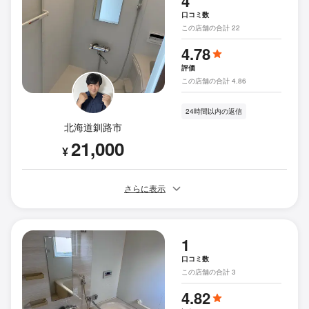
4
口コミ数
この店舗の合計 22
4.78
評価
この店舗の合計 4.86
24時間以内の返信
北海道釧路市
21,000
¥
さらに表示
1
口コミ数
この店舗の合計 3
4.82