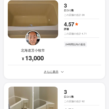
3
口コミ数
この店舗の合計 28
4.57
評価
この店舗の合計 4.71
24時間以内の返信
北海道苫小牧市
13,000
¥
さらに表示
3
口コミ数
この店舗の合計 92