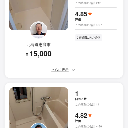
この店舗の合計 212
4.85
評価
この店舗の合計 4.97
24時間以内の返信
北海道恵庭市
15,000
¥
さらに表示
1
口コミ数
この店舗の合計 11
4.82
評価
この店舗の合計 4.90