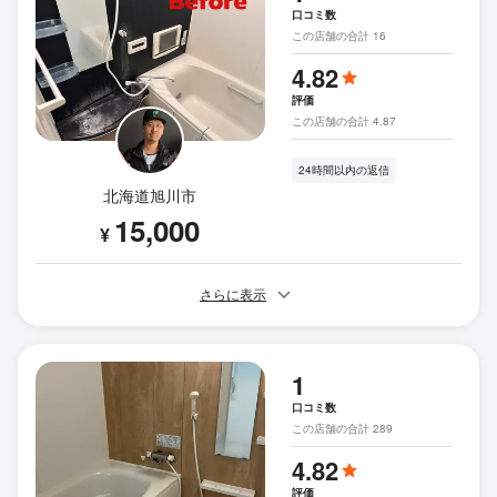
口コミ数
この店舗の合計 16
4.82
評価
この店舗の合計 4.87
24時間以内の返信
北海道旭川市
15,000
¥
さらに表示
1
口コミ数
この店舗の合計 289
4.82
評価