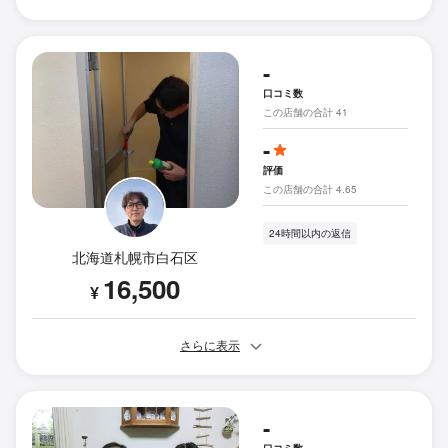
-
口コミ数
この店舗の合計 41
-
評価
この店舗の合計 4.65
24時間以内の返信
北海道札幌市白石区
16,500
¥
さらに表示
-
口コミ数