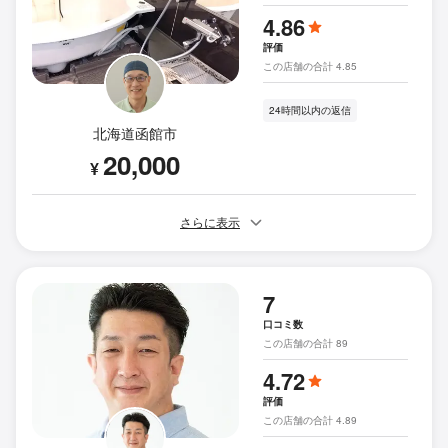
4.86
評価
この店舗の合計 4.85
24時間以内の返信
北海道函館市
20,000
¥
さらに表示
7
口コミ数
この店舗の合計 89
4.72
評価
この店舗の合計 4.89