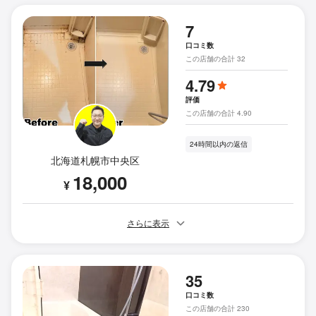
7
口コミ数
この店舗の合計 32
4.79
評価
この店舗の合計 4.90
24時間以内の返信
北海道札幌市中央区
18,000
¥
さらに表示
35
口コミ数
この店舗の合計 230