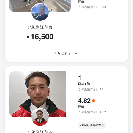
評価
この店舗の合計 5.00
北海道江別市
16,500
¥
さらに表示
1
口コミ数
この店舗の合計 11
4.82
評価
この店舗の合計 4.72
24時間以内の返信
北海道江別市