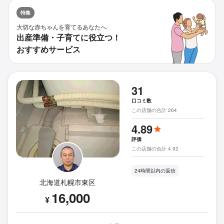
特集
大切な赤ちゃんを育てるあなたへ
出産準備・子育てに役立つ！
おすすめサービス
31
口コミ数
この店舗の合計 264
4.89
評価
この店舗の合計 4.92
24時間以内の返信
北海道札幌市東区
16,000
¥