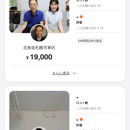
この店舗の合計 97
-
評価
この店舗の合計 4.73
24時間以内の返信
北海道札幌市東区
19,000
¥
さらに表示
-
口コミ数
この店舗の合計 20
-
評価