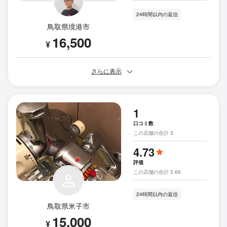
24時間以内の返信
鳥取県境港市
16,500
¥
さらに表示
1
口コミ数
この店舗の合計 3
4.73
評価
この店舗の合計 3.66
24時間以内の返信
鳥取県米子市
15,000
¥