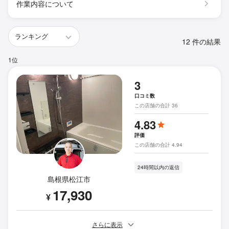
作業内容について
12 件の結果
1位
3
口コミ数
この店舗の合計 36
4.83
評価
この店舗の合計 4.94
24時間以内の返信
島根県松江市
17,930
¥
さらに表示