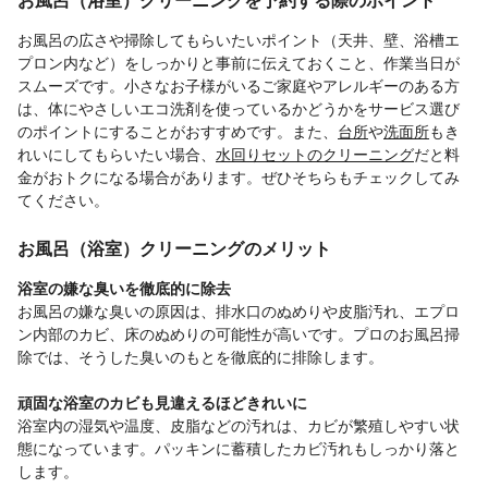
お風呂の広さや掃除してもらいたいポイント（天井、壁、浴槽エ
プロン内など）をしっかりと事前に伝えておくこと、作業当日が
スムーズです。小さなお子様がいるご家庭やアレルギーのある方
は、体にやさしいエコ洗剤を使っているかどうかをサービス選び
のポイントにすることがおすすめです。また、
台所
や
洗面所
もき
れいにしてもらいたい場合、
水回りセットのクリーニング
だと料
金がおトクになる場合があります。ぜひそちらもチェックしてみ
てください。
お風呂（浴室）クリーニングのメリット
浴室の嫌な臭いを徹底的に除去
お風呂の嫌な臭いの原因は、排水口のぬめりや皮脂汚れ、エプロ
ン内部のカビ、床のぬめりの可能性が高いです。プロのお風呂掃
除では、そうした臭いのもとを徹底的に排除します。
頑固な浴室のカビも見違えるほどきれいに
浴室内の湿気や温度、皮脂などの汚れは、カビが繁殖しやすい状
態になっています。パッキンに蓄積したカビ汚れもしっかり落と
します。