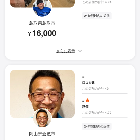
この店舗の合計 4.94
24時間以内の返信
鳥取県鳥取市
16,000
¥
さらに表示
-
口コミ数
この店舗の合計 40
-
評価
この店舗の合計 4.72
24時間以内の返信
岡山県倉敷市