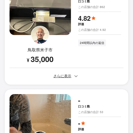
口コミ数
この店舗の合計 862
4.82
評価
この店舗の合計 4.92
24時間以内の返信
鳥取県米子市
35,000
¥
さらに表示
-
口コミ数
この店舗の合計 53
-
評価