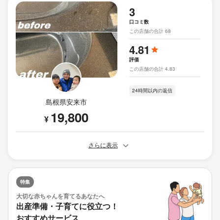
3
口コミ数
この店舗の合計 68
4.81
評価
この店舗の合計 4.83
24時間以内の返信
島根県安来市
19,800
¥
さらに表示
特集
大切な赤ちゃんを育てるあなたへ
出産準備・子育てに役立つ！
おすすめサービス