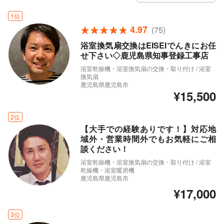
1位
4.97
(75)
浴室換気扇交換はEISEIでんきにお任
せ下さい◇鹿児島県知事登録工事店
浴室乾燥機・浴室換気扇の交換・取り付け / 浴室
換気扇
鹿児島県鹿児島市
¥15,500
2位
【大手での経験ありです！】対応地
域外・営業時間外でもお気軽にご相
談ください！
浴室乾燥機・浴室換気扇の交換・取り付け / 浴室
乾燥機・浴室暖房機
鹿児島県鹿児島市
¥17,000
3位