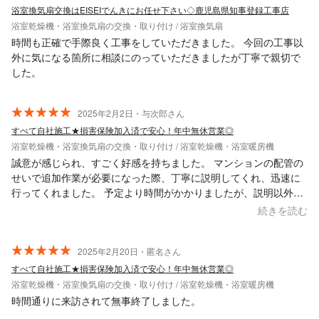
浴室換気扇交換はEISEIでんきにお任せ下さい◇鹿児島県知事登録工事店
浴室乾燥機・浴室換気扇の交換・取り付け / 浴室換気扇
時間も正確で手際良く工事をしていただきました。 今回の工事以
外に気になる箇所に相談にのっていただきましたが丁寧で親切で
した。
2025年2月2日・与次郎さん
すべて自社施工★損害保険加入済で安心！年中無休営業◎
浴室乾燥機・浴室換気扇の交換・取り付け / 浴室乾燥機・浴室暖房機
誠意が感じられ、すごく好感を持ちました。 マンションの配管の
せいで追加作業が必要になった際、丁寧に説明してくれ、迅速に
行ってくれました。 予定より時間がかかりましたが、説明以外の
追加費用を請求されること無く、施工後も問題ありません。
続きを読む
2025年2月20日・匿名さん
すべて自社施工★損害保険加入済で安心！年中無休営業◎
浴室乾燥機・浴室換気扇の交換・取り付け / 浴室乾燥機・浴室暖房機
時間通りに来訪されて無事終了しました。