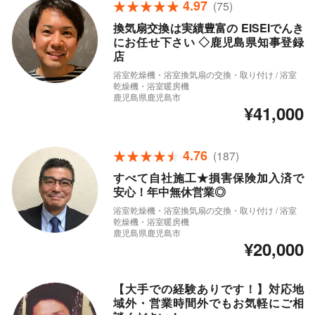
4.97
(75)
換気扇交換は実績豊富の EISEIでんき
にお任せ下さい ◇鹿児島県知事登録
店
浴室乾燥機・浴室換気扇の交換・取り付け / 浴室
乾燥機・浴室暖房機
鹿児島県鹿児島市
¥41,000
4.76
(187)
すべて自社施工★損害保険加入済で
安心！年中無休営業◎
浴室乾燥機・浴室換気扇の交換・取り付け / 浴室
乾燥機・浴室暖房機
鹿児島県鹿児島市
¥20,000
【大手での経験ありです！】対応地
域外・営業時間外でもお気軽にご相