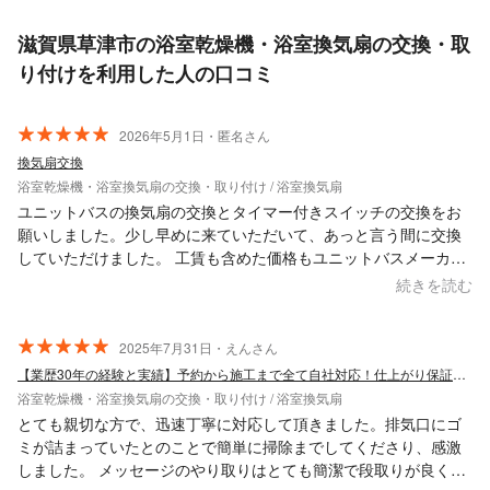
滋賀県草津市の浴室乾燥機・浴室換気扇の交換・取
り付けを利用した人の口コミ
2026年5月1日・匿名さん
換気扇交換
浴室乾燥機・浴室換気扇の交換・取り付け / 浴室換気扇
ユニットバスの換気扇の交換とタイマー付きスイッチの交換をお
願いしました。少し早めに来ていただいて、あっと言う間に交換
していただけました。 工賃も含めた価格もユニットバスメーカー
の見積りよりかなり安く済みました。ありがとうございました。
続きを読む
2025年7月31日・えんさん
【業歴30年の経験と実績】予約から施工まで全て自社対応！仕上がり保証あり！
浴室乾燥機・浴室換気扇の交換・取り付け / 浴室換気扇
とても親切な方で、迅速丁寧に対応して頂きました。排気口にゴ
ミが詰まっていたとのことで簡単に掃除までしてくださり、感激
しました。 メッセージのやり取りはとても簡潔で段取りが良く、